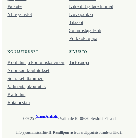
Palaute
Kilpailut ja tapahtumat
Yhteystiedot
Kuvapankki
Tilastot
Suunnistaja-lehti
Verkkokauppa
KOULUTUKSET
SIVUSTO
Koulutus ja koulutus­kalenteri
Tietosuoja
Nuorison koulutukset
Seura­kehittäminen
Valmentaja­koulutus
Kartoitus
Ratamestari
Suomen Suunnistusliitto
© 2025 ·
· Valimotie 10, 00380 Helsinki, Finland
info(a)suunnistusliitto.fi,
Rastilipun asiat
: rastilippu(a)suunnistusliitto.fi