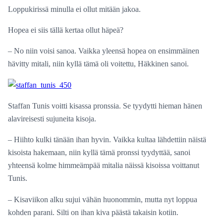
Loppukirissä minulla ei ollut mitään jakoa.
Hopea ei siis tällä kertaa ollut häpeä?
– No niin voisi sanoa. Vaikka yleensä hopea on ensimmäinen
hävitty mitali, niin kyllä tämä oli voitettu, Häkkinen sanoi.
Staffan Tunis voitti kisassa pronssia. Se tyydytti hieman hänen
alavireisesti sujuneita kisoja.
– Hiihto kulki tänään ihan hyvin. Vaikka kultaa lähdettiin näistä
kisoista hakemaan, niin kyllä tämä pronssi tyydyttää, sanoi
yhteensä kolme himmeämpää mitalia näissä kisoissa voittanut
Tunis.
– Kisaviikon alku sujui vähän huonommin, mutta nyt loppua
kohden parani. Silti on ihan kiva päästä takaisin kotiin.