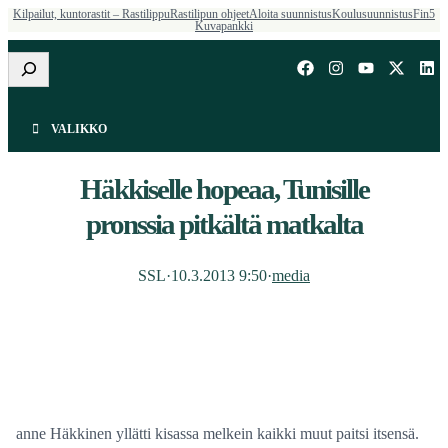
Kilpailut, kuntorastit – Rastilippu
Rastilipun ohjeet
Aloita suunnistus
Koulusuunnistus
Fin5
Kuvapankki
Etsi
VALIKKO
Häkkiselle hopeaa, Tunisille
pronssia pitkältä matkalta
SSL
·
10.3.2013 9:50
·
media
anne Häkkinen yllätti kisassa melkein kaikki muut paitsi itsensä.