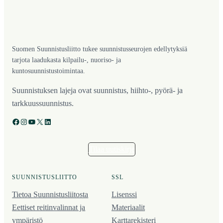
Suomen Suunnistusliitto tukee suunnistusseurojen edellytyksiä
tarjota laadukasta kilpailu-, nuoriso- ja
kuntosuunnistustoimintaa.
Suunnistuksen lajeja ovat suunnistus, hiihto-, pyörä- ja
tarkkuussuunnistus.
Facebook
Instagram
YouTube
X
LinkedIn
Tilaa uutiskirje
SUUNNISTUSLIITTO
SSL
Tietoa Suunnistusliitosta
Lisenssi
Eettiset reitinvalinnat ja
Materiaalit
ympäristö
Karttarekisteri