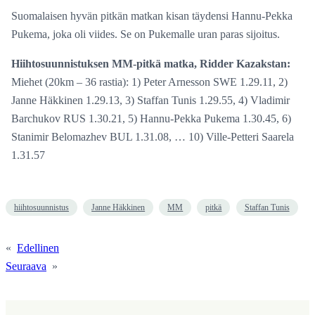
Suomalaisen hyvän pitkän matkan kisan täydensi Hannu-Pekka
Pukema, joka oli viides. Se on Pukemalle uran paras sijoitus.
Hiihtosuunnistuksen MM-pitkä matka, Ridder Kazakstan:
Miehet (20km – 36 rastia): 1) Peter Arnesson SWE 1.29.11, 2)
Janne Häkkinen 1.29.13, 3) Staffan Tunis 1.29.55, 4) Vladimir
Barchukov RUS 1.30.21, 5) Hannu-Pekka Pukema 1.30.45, 6)
Stanimir Belomazhev BUL 1.31.08, … 10) Ville-Petteri Saarela
1.31.57
hiihtosuunnistus
Janne Häkkinen
MM
pitkä
Staffan Tunis
«
Edellinen
Seuraava
»