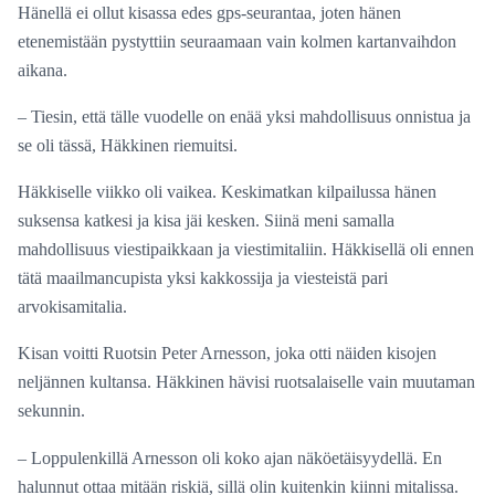
Hänellä ei ollut kisassa edes gps-seurantaa, joten hänen
etenemistään pystyttiin seuraamaan vain kolmen kartanvaihdon
aikana.
– Tiesin, että tälle vuodelle on enää yksi mahdollisuus onnistua ja
se oli tässä, Häkkinen riemuitsi.
Häkkiselle viikko oli vaikea. Keskimatkan kilpailussa hänen
suksensa katkesi ja kisa jäi kesken. Siinä meni samalla
mahdollisuus viestipaikkaan ja viestimitaliin. Häkkisellä oli ennen
tätä maailmancupista yksi kakkossija ja viesteistä pari
arvokisamitalia.
Kisan voitti Ruotsin Peter Arnesson, joka otti näiden kisojen
neljännen kultansa. Häkkinen hävisi ruotsalaiselle vain muutaman
sekunnin.
– Loppulenkillä Arnesson oli koko ajan näköetäisyydellä. En
halunnut ottaa mitään riskiä, sillä olin kuitenkin kiinni mitalissa.