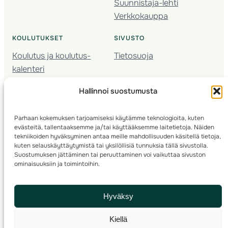
Suunnistaja-lehti
Verkkokauppa
KOULUTUKSET
SIVUSTO
Koulutus ja koulutus­
Tietosuoja
kalenteri
Nuorison koulutukset
Hallinnoi suostumusta
Seura­kehittäminen
Valmentaja­koulutus
Parhaan kokemuksen tarjoamiseksi käytämme teknologioita, kuten
Kartoitus
evästeitä, tallentaaksemme ja/tai käyttääksemme laitetietoja. Näiden
Ratamestari
tekniikoiden hyväksyminen antaa meille mahdollisuuden käsitellä tietoja,
kuten selauskäyttäytymistä tai yksilöllisiä tunnuksia tällä sivustolla.
Suostumuksen jättäminen tai peruuttaminen voi vaikuttaa sivuston
Suomen Suunnistusliitto
© 2025 ·
· Valimotie 10, 00380 Helsinki, Finland
ominaisuuksiin ja toimintoihin.
info(a)suunnistusliitto.fi,
Rastilipun asiat
: rastilippu(a)suunnistusliitto.fi
Hyväksy
Kilpailut ja kuntorastit – Rastilippu
:::
Rastilipun ohjeet
Kiellä