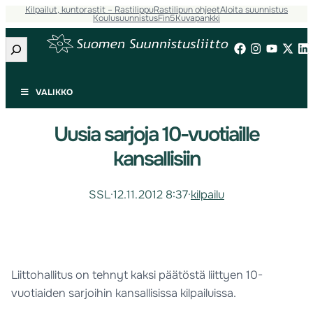
Kilpailut, kuntorastit – Rastilippu
Rastilipun ohjeet
Aloita suunnistus
Koulusuunnistus
Fin5
Kuvapankki
Etsi
VALIKKO
Uusia sarjoja 10-vuotiaille
kansallisiin
SSL
·
12.11.2012 8:37
·
kilpailu
Liittohallitus on tehnyt kaksi päätöstä liittyen 10-
vuotiaiden sarjoihin kansallisissa kilpailuissa.