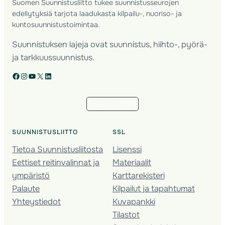
Suomen Suunnistusliitto tukee suunnistusseurojen
edellytyksiä tarjota laadukasta kilpailu-, nuoriso- ja
kuntosuunnistustoimintaa.
Suunnistuksen lajeja ovat suunnistus, hiihto-, pyörä-
ja tarkkuussuunnistus.
Facebook
Instagram
YouTube
X
LinkedIn
Tilaa uutiskirje
SUUNNISTUSLIITTO
SSL
Tietoa Suunnistusliitosta
Lisenssi
Eettiset reitinvalinnat ja
Materiaalit
ympäristö
Karttarekisteri
Palaute
Kilpailut ja tapahtumat
Yhteystiedot
Kuvapankki
Tilastot