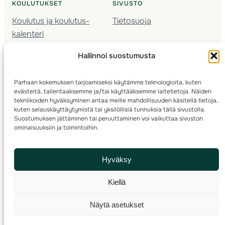
KOULUTUKSET
SIVUSTO
Koulutus ja koulutus­
Tietosuoja
kalenteri
Nuorison koulutukset
Hallinnoi suostumusta
Seura­kehittäminen
Valmentaja­koulutus
Parhaan kokemuksen tarjoamiseksi käytämme teknologioita, kuten
Kartoitus
evästeitä, tallentaaksemme ja/tai käyttääksemme laitetietoja. Näiden
Ratamestari
tekniikoiden hyväksyminen antaa meille mahdollisuuden käsitellä tietoja,
kuten selauskäyttäytymistä tai yksilöllisiä tunnuksia tällä sivustolla.
Suostumuksen jättäminen tai peruuttaminen voi vaikuttaa sivuston
Suomen Suunnistusliitto
© 2025 ·
· Valimotie 10, 00380 Helsinki, Finland
ominaisuuksiin ja toimintoihin.
info(a)suunnistusliitto.fi,
Rastilipun asiat
: rastilippu(a)suunnistusliitto.fi
Hyväksy
Kilpailut ja kuntorastit – Rastilippu
:::
Rastilipun ohjeet
Kiellä
RSS
Näytä asetukset
Etsi