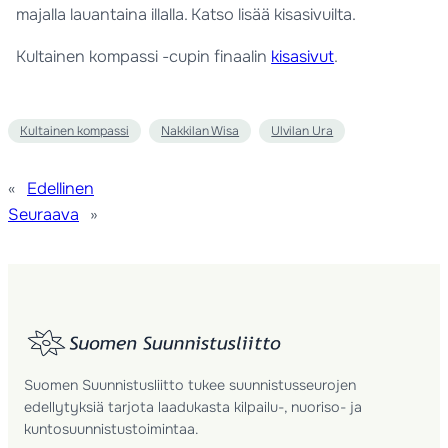
majalla lauantaina illalla. Katso lisää kisasivuilta.
Kultainen kompassi -cupin finaalin
kisasivut
.
Kultainen kompassi
Nakkilan Wisa
Ulvilan Ura
«
Edellinen
Seuraava
»
Suomen Suunnistusliitto tukee suunnistusseurojen
edellytyksiä tarjota laadukasta kilpailu-, nuoriso- ja
kuntosuunnistustoimintaa.