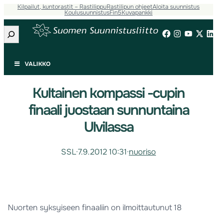
Kilpailut, kuntorastit – Rastilippu
Rastilipun ohjeet
Aloita suunnistus
Koulusuunnistus
Fin5
Kuvapankki
Etsi
VALIKKO
Kultainen kompassi -cupin
finaali juostaan sunnuntaina
Ulvilassa
SSL
·
7.9.2012 10:31
·
nuoriso
Nuorten syksyiseen finaaliin on ilmoittautunut 18