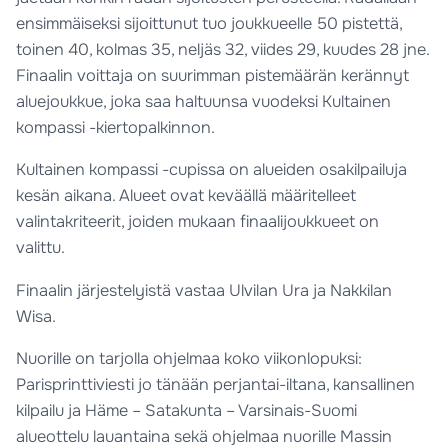
ensimmäiseksi sijoittunut tuo joukkueelle 50 pistettä,
toinen 40, kolmas 35, neljäs 32, viides 29, kuudes 28 jne.
Finaalin voittaja on suurimman pistemäärän kerännyt
aluejoukkue, joka saa haltuunsa vuodeksi Kultainen
kompassi -kiertopalkinnon.
Kultainen kompassi -cupissa on alueiden osakilpailuja
kesän aikana. Alueet ovat keväällä määritelleet
valintakriteerit, joiden mukaan finaalijoukkueet on
valittu.
Finaalin järjestelyistä vastaa Ulvilan Ura ja Nakkilan
Wisa.
Nuorille on tarjolla ohjelmaa koko viikonlopuksi:
Parisprinttiviesti jo tänään perjantai-iltana, kansallinen
kilpailu ja Häme – Satakunta – Varsinais-Suomi
alueottelu lauantaina sekä ohjelmaa nuorille Massin