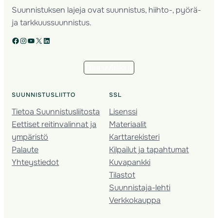
Suunnistuksen lajeja ovat suunnistus, hiihto-, pyörä-
ja tarkkuussuunnistus.
Facebook
Instagram
YouTube
X
LinkedIn
Tilaa uutiskirje
SUUNNISTUSLIITTO
SSL
Tietoa Suunnistusliitosta
Lisenssi
Eettiset reitinvalinnat ja
Materiaalit
ympäristö
Karttarekisteri
Palaute
Kilpailut ja tapahtumat
Yhteystiedot
Kuvapankki
Tilastot
Suunnistaja-lehti
Verkkokauppa