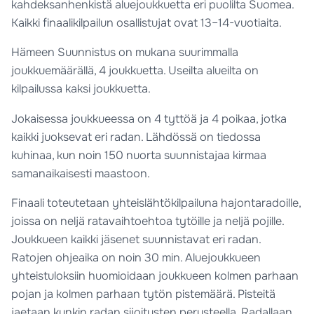
kahdeksanhenkistä aluejoukkuetta eri puolilta Suomea.
Kaikki finaalikilpailun osallistujat ovat 13–14-vuotiaita.
Hämeen Suunnistus on mukana suurimmalla
joukkuemäärällä, 4 joukkuetta. Useilta alueilta on
kilpailussa kaksi joukkuetta.
Jokaisessa joukkueessa on 4 tyttöä ja 4 poikaa, jotka
kaikki juoksevat eri radan. Lähdössä on tiedossa
kuhinaa, kun noin 150 nuorta suunnistajaa kirmaa
samanaikaisesti maastoon.
Finaali toteutetaan yhteislähtökilpailuna hajontaradoille,
joissa on neljä ratavaihtoehtoa tytöille ja neljä pojille.
Joukkueen kaikki jäsenet suunnistavat eri radan.
Ratojen ohjeaika on noin 30 min. Aluejoukkueen
yhteistuloksiin huomioidaan joukkueen kolmen parhaan
pojan ja kolmen parhaan tytön pistemäärä. Pisteitä
jaetaan kunkin radan sijoitusten perusteella. Radallaan