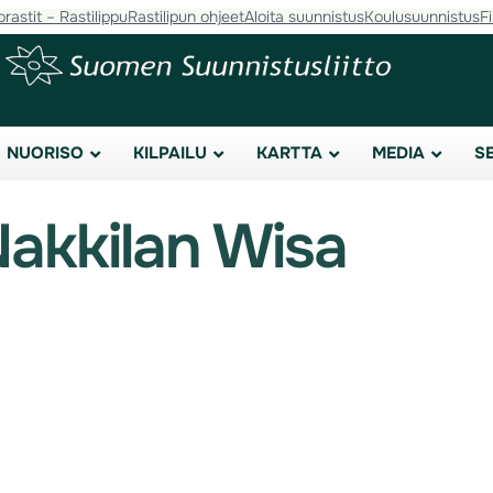
orastit – Rastilippu
Rastilipun ohjeet
Aloita suunnistus
Koulusuunnistus
F
NUORISO
KILPAILU
KARTTA
MEDIA
S
akkilan Wisa