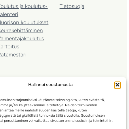
oulutus ja koulutus­
Tietosuoja
alenteri
Nuorison koulutukset
Seura­kehittäminen
almentaja­koulutus
artoitus
Ratamestari
Hallinnoi suostumusta
emuksen tarjoamiseksi käytämme teknologioita, kuten evästeitä,
emme ja/tai käyttääksemme laitetietoja. Näiden tekniikoiden
n antaa meille mahdollisuuden käsitellä tietoja, kuten
ytymistä tai yksilöllisiä tunnuksia tällä sivustolla. Suostumuksen
ai peruuttaminen voi vaikuttaa sivuston ominaisuuksiin ja toimintoihin.