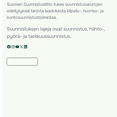
Suomen Suunnistusliitto tukee suunnistusseurojen
edellytyksiä tarjota laadukasta kilpailu-, nuoriso- ja
kuntosuunnistustoimintaa.
Suunnistuksen lajeja ovat suunnistus, hiihto-,
pyörä- ja tarkkuussuunnistus.
Facebook
Instagram
YouTube
X
LinkedIn
Tilaa uutiskirje