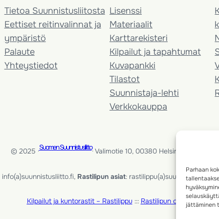
Tietoa Suunnistusliitosta
Lisenssi
K
Eettiset reitinvalinnat ja
Materiaalit
k
ympäristö
Karttarekisteri
Palaute
Kilpailut ja tapahtumat
Yhteystiedot
Kuvapankki
V
Tilastot
K
Suunnistaja-lehti
Verkkokauppa
Suomen Suunnistusliitto
© 2025 ·
· Valimotie 10, 00380 Helsinki, Finland
Parhaan kok
info(a)suunnistusliitto.fi,
Rastilipun asiat
: rastilippu(a)suunnistusliitto.fi
tallentaaks
hyväksymine
selauskäyttä
Kilpailut ja kuntorastit – Rastilippu
:::
Rastilipun ohjeet
jättäminen t