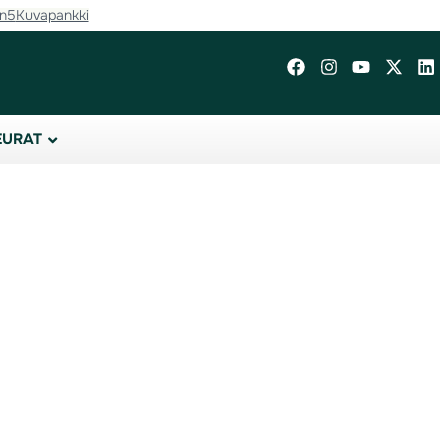
in5
Kuvapankki
EURAT