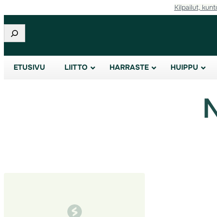
Kilpailut, kunt
Siirry
sisältöön
Etsi
ETUSIVU
LIITTO
HARRASTE
HUIPPU
N