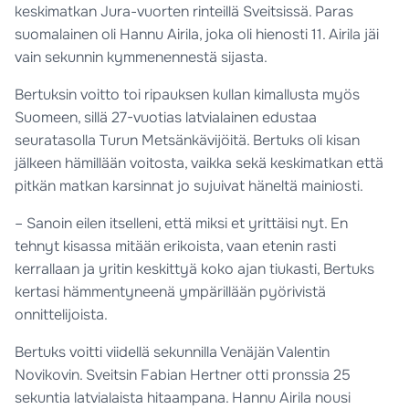
keskimatkan Jura-vuorten rinteillä Sveitsissä. Paras
suomalainen oli Hannu Airila, joka oli hienosti 11. Airila jäi
vain sekunnin kymmenennestä sijasta.
Bertuksin voitto toi ripauksen kullan kimallusta myös
Suomeen, sillä 27-vuotias latvialainen edustaa
seuratasolla Turun Metsänkävijöitä. Bertuks oli kisan
jälkeen hämillään voitosta, vaikka sekä keskimatkan että
pitkän matkan karsinnat jo sujuivat häneltä mainiosti.
– Sanoin eilen itselleni, että miksi et yrittäisi nyt. En
tehnyt kisassa mitään erikoista, vaan etenin rasti
kerrallaan ja yritin keskittyä koko ajan tiukasti, Bertuks
kertasi hämmentyneenä ympärillään pyörivistä
onnittelijoista.
Bertuks voitti viidellä sekunnilla Venäjän Valentin
Novikovin. Sveitsin Fabian Hertner otti pronssia 25
sekuntia latvialaista hitaampana. Hannu Airila nousi