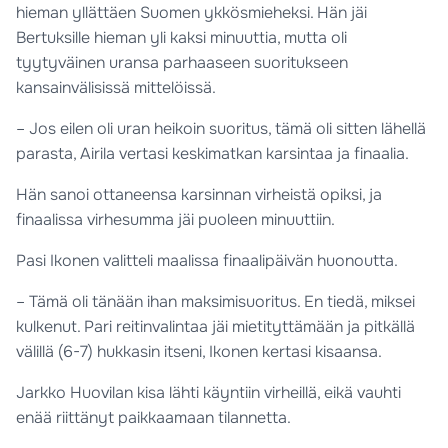
hieman yllättäen Suomen ykkösmieheksi. Hän jäi
Bertuksille hieman yli kaksi minuuttia, mutta oli
tyytyväinen uransa parhaaseen suoritukseen
kansainvälisissä mittelöissä.
– Jos eilen oli uran heikoin suoritus, tämä oli sitten lähellä
parasta, Airila vertasi keskimatkan karsintaa ja finaalia.
Hän sanoi ottaneensa karsinnan virheistä opiksi, ja
finaalissa virhesumma jäi puoleen minuuttiin.
Pasi Ikonen valitteli maalissa finaalipäivän huonoutta.
– Tämä oli tänään ihan maksimisuoritus. En tiedä, miksei
kulkenut. Pari reitinvalintaa jäi mietityttämään ja pitkällä
välillä (6-7) hukkasin itseni, Ikonen kertasi kisaansa.
Jarkko Huovilan kisa lähti käyntiin virheillä, eikä vauhti
enää riittänyt paikkaamaan tilannetta.