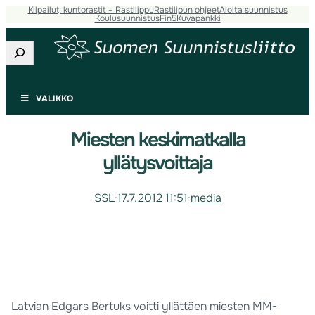
Kilpailut, kuntorastit – Rastilippu
Rastilipun ohjeet
Aloita suunnistus
Koulusuunnistus
Fin5
Kuvapankki
Etsi
VALIKKO
Miesten keskimatkalla
yllätysvoittaja
SSL
·
17.7.2012 11:51
·
media
Latvian Edgars Bertuks voitti yllättäen miesten MM-