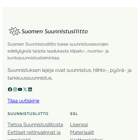
Suomen Suunnistusliitto tukee suunnistusseurojen
edellytyksiä tarjota laadukasta kilpailu-, nuoriso- ja
kuntosuunnistustoimintaa.
Suunnistuksen lajeja ovat suunnistus, hiihto-, pyörä- ja
tarkkuussuunnistus.
Facebook
Instagram
YouTube
X
LinkedIn
Tilaa uutiskirje
SUUNNISTUSLIITTO
SSL
Tietoa Suunnistusliitosta
Lisenssi
Eettiset reitinvalinnat ja
Materiaalit