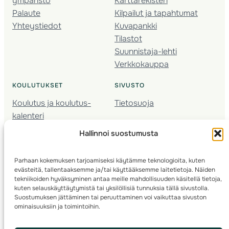
ympäristö
Karttarekisteri
Palaute
Kilpailut ja tapahtumat
Yhteystiedot
Kuvapankki
Tilastot
Suunnistaja-lehti
Verkkokauppa
KOULUTUKSET
SIVUSTO
Koulutus ja koulutus­
Tietosuoja
kalenteri
Nuorison koulutukset
Hallinnoi suostumusta
Seura­kehittäminen
Valmentaja­koulutus
Parhaan kokemuksen tarjoamiseksi käytämme teknologioita, kuten
Kartoitus
evästeitä, tallentaaksemme ja/tai käyttääksemme laitetietoja. Näiden
Ratamestari
tekniikoiden hyväksyminen antaa meille mahdollisuuden käsitellä tietoja,
kuten selauskäyttäytymistä tai yksilöllisiä tunnuksia tällä sivustolla.
Suostumuksen jättäminen tai peruuttaminen voi vaikuttaa sivuston
Suomen Suunnistusliitto
© 2025 ·
· Valimotie 10, 00380 Helsinki, Finland
ominaisuuksiin ja toimintoihin.
info(a)suunnistusliitto.fi,
Rastilipun asiat
: rastilippu(a)suunnistusliitto.fi