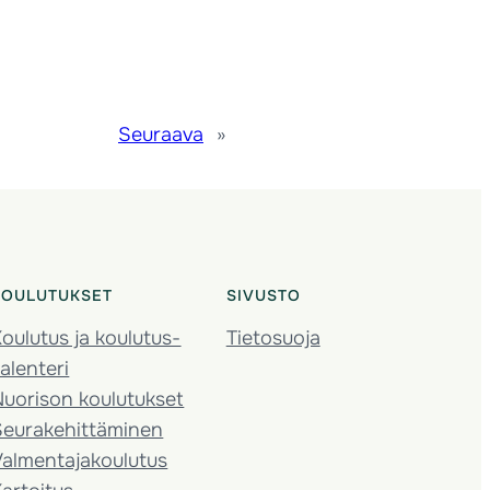
Seuraava
»
KOULUTUKSET
SIVUSTO
oulutus ja koulutus­
Tietosuoja
alenteri
Nuorison koulutukset
Seura­kehittäminen
almentaja­koulutus