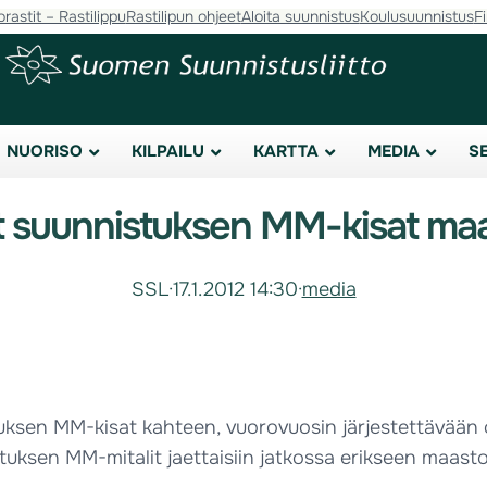
orastit – Rastilippu
Rastilipun ohjeet
Aloita suunnistus
Koulusuunnistus
F
NUORISO
KILPAILU
KARTTA
MEDIA
S
t suunnistuksen MM-kisat maast
SSL
·
17.1.2012 14:30
·
media
uksen MM-kisat kahteen, vuorovuosin järjestettävään 
nnistuksen MM-mitalit jaettaisiin jatkossa erikseen ma