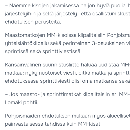
– Näemme kisojen jakamisessa paljon hyviä puolia
järjestelyihin ja sekä järjestely- että osallistumisk
ehdotuksen perusteita.
Maastomatkojen MM-kisoissa kilpailtaisiin Pohjoism
yhteislähtökilpailu sekä perinteinen 3-osuuksinen v
sprintissä sekä sprinttiviestissä.
Kansainvälinen suunnistusliitto haluaa uudistaa MM-
matkaa: nykymuotoiset viesti, pitkä matka ja sprintt
ehdotuksessa sprinttiviesti olisi oma matkansa sekä m
– Jos maasto- ja sprinttimatkat kilpailtaisiin eri 
Ilomäki pohtii.
Pohjoismaiden ehdotuksen mukaan myös alueelliset m
päinvastaisessa tahdissa kuin MM-kisat.