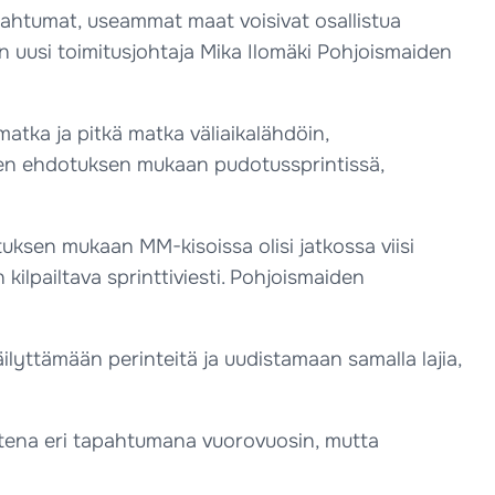
htumat, useammat maat voisivat osallistua
ton uusi toimitusjohtaja Mika Ilomäki Pohjoismaiden
tka ja pitkä matka väliaikalähdöin,
aiden ehdotuksen mukaan pudotussprintissä,
uksen mukaan MM-kisoissa olisi jatkossa viisi
ilpailtava sprinttiviesti. Pohjoismaiden
lyttämään perinteitä ja uudistamaan samalla lajia,
htena eri tapahtumana vuorovuosin, mutta