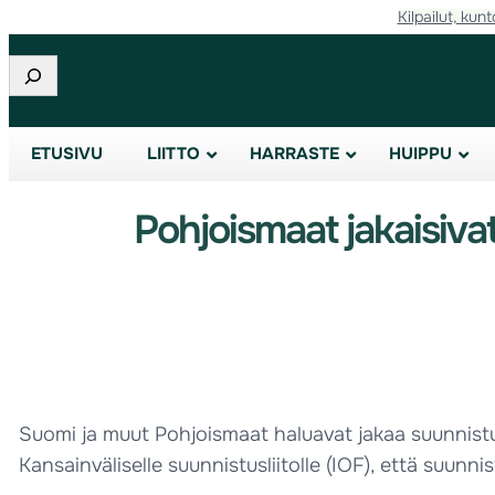
Kilpailut, kunt
Etsi
ETUSIVU
LIITTO
HARRASTE
HUIPPU
Pohjoismaat jakaisiva
Suomi ja muut Pohjoismaat haluavat jakaa suunnist
Kansainväliselle suunnistusliitolle (IOF), että suu