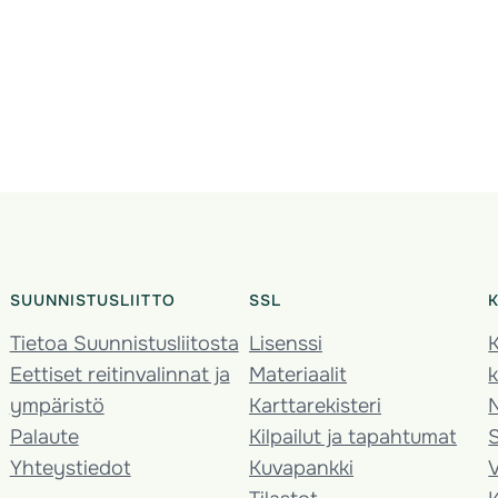
SUUNNISTUSLIITTO
SSL
Tietoa Suunnistusliitosta
Lisenssi
K
Eettiset reitinvalinnat ja
Materiaalit
k
ympäristö
Karttarekisteri
Palaute
Kilpailut ja tapahtumat
Yhteystiedot
Kuvapankki
V