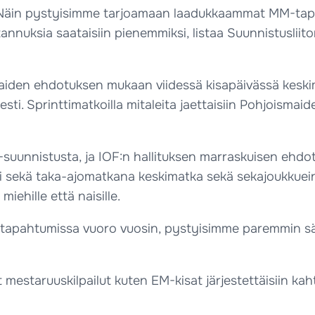
. Näin pystyisimme tarjoamaan laadukkaammat MM-tapa
ustannuksia saataisiin pienemmiksi, listaa Suunnistuslii
aiden ehdotuksen mukaan viidessä kisapäivässä keskima
iesti. Sprinttimatkoilla mitaleita jaettaisiin Pohjoism
suunnistusta, ja IOF:n hallituksen marraskuisen ehdot
i sekä taka-ajomatkana keskimatka sekä sekajoukkuein k
iehille että naisille.
MM-tapahtumissa vuoro vuosin, pystyisimme paremmin säi
estaruuskilpailut kuten EM-kisat järjestettäisiin ka