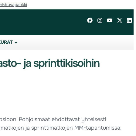
in5
Kuvapankki
EURAT
o- ja sprinttikisoihin
osioon. Pohjoismaat ehdottavat yhteisesti
astomatkojen ja sprinttimatkojen MM-tapahtumissa.