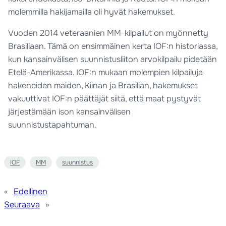
molemmilla hakijamailla oli hyvät hakemukset.
Vuoden 2014 veteraanien MM-kilpailut on myönnetty
Brasiliaan. Tämä on ensimmäinen kerta IOF:n historiassa,
kun kansainvälisen suunnistusliiton arvokilpailu pidetään
Etelä-Amerikassa. IOF:n mukaan molempien kilpailuja
hakeneiden maiden, Kiinan ja Brasilian, hakemukset
vakuuttivat IOF:n päättäjät siitä, että maat pystyvät
järjestämään ison kansainvälisen
suunnistustapahtuman.
IOF
MM
suunnistus
«
Edellinen
Seuraava
»