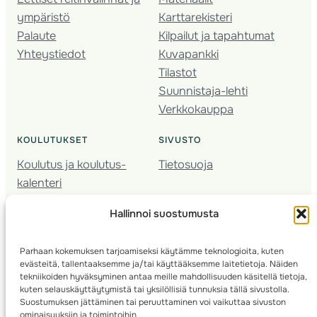
ympäristö
Karttarekisteri
Palaute
Kilpailut ja tapahtumat
Yhteystiedot
Kuvapankki
Tilastot
Suunnistaja-lehti
Verkkokauppa
KOULUTUKSET
SIVUSTO
Koulutus ja koulutus­
Tietosuoja
kalenteri
Nuorison koulutukset
Hallinnoi suostumusta
Seura­kehittäminen
Valmentaja­koulutus
Parhaan kokemuksen tarjoamiseksi käytämme teknologioita, kuten
Kartoitus
evästeitä, tallentaaksemme ja/tai käyttääksemme laitetietoja. Näiden
Ratamestari
tekniikoiden hyväksyminen antaa meille mahdollisuuden käsitellä tietoja,
kuten selauskäyttäytymistä tai yksilöllisiä tunnuksia tällä sivustolla.
Suostumuksen jättäminen tai peruuttaminen voi vaikuttaa sivuston
Suomen Suunnistusliitto
© 2025 ·
· Valimotie 10, 00380 Helsinki, Finland
ominaisuuksiin ja toimintoihin.