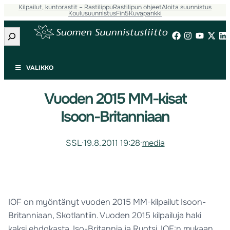
Kilpailut, kuntorastit – Rastilippu
Rastilipun ohjeet
Aloita suunnistus
Koulusuunnistus
Fin5
Kuvapankki
Etsi
VALIKKO
Vuoden 2015 MM-kisat
Isoon-Britanniaan
SSL
·
19.8.2011 19:28
·
media
IOF on myöntänyt vuoden 2015 MM-kilpailut Isoon-
Britanniaan, Skotlantiin. Vuoden 2015 kilpailuja haki
kaksi ehdokasta, Iso-Britannia ja Ruotsi. IOF:n mukaan