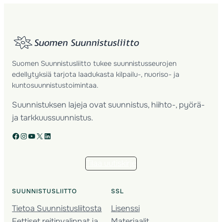
Suomen Suunnistusliitto tukee suunnistusseurojen
edellytyksiä tarjota laadukasta kilpailu-, nuoriso- ja
kuntosuunnistustoimintaa.
Suunnistuksen lajeja ovat suunnistus, hiihto-, pyörä-
ja tarkkuussuunnistus.
Facebook
Instagram
YouTube
X
LinkedIn
Tilaa uutiskirje
SUUNNISTUSLIITTO
SSL
Tietoa Suunnistusliitosta
Lisenssi
Eettiset reitinvalinnat ja
Materiaalit