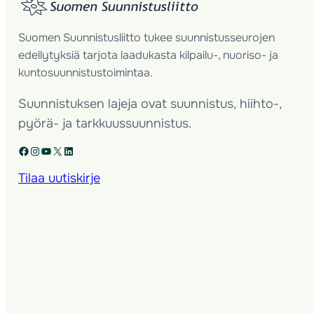
Suomen Suunnistusliitto tukee suunnistusseurojen
edellytyksiä tarjota laadukasta kilpailu-, nuoriso- ja
kuntosuunnistustoimintaa.
Suunnistuksen lajeja ovat suunnistus, hiihto-,
pyörä- ja tarkkuussuunnistus.
Facebook
Instagram
YouTube
X
LinkedIn
Tilaa uutiskirje