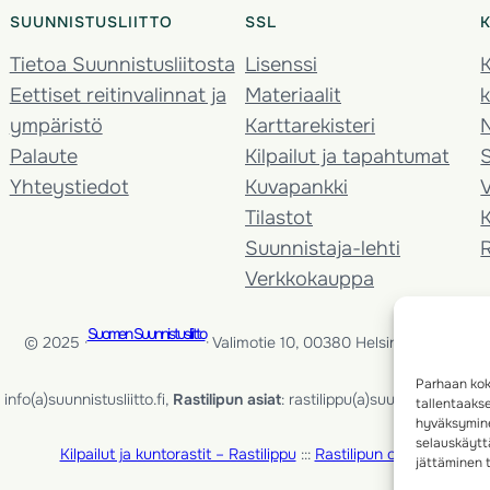
SUUNNISTUSLIITTO
SSL
Tietoa Suunnistusliitosta
Lisenssi
K
Eettiset reitinvalinnat ja
Materiaalit
k
ympäristö
Karttarekisteri
Palaute
Kilpailut ja tapahtumat
Yhteystiedot
Kuvapankki
V
Tilastot
K
Suunnistaja-lehti
Verkkokauppa
Suomen Suunnistusliitto
© 2025 ·
· Valimotie 10, 00380 Helsinki, Finland
Parhaan kok
info(a)suunnistusliitto.fi,
Rastilipun asiat
: rastilippu(a)suunnistusliitto.fi
tallentaaks
hyväksymine
selauskäyttä
Kilpailut ja kuntorastit – Rastilippu
:::
Rastilipun ohjeet
jättäminen t