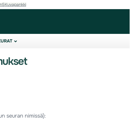
in5
Kuvapankki
EURAT
mukset
n seuran nimissä):