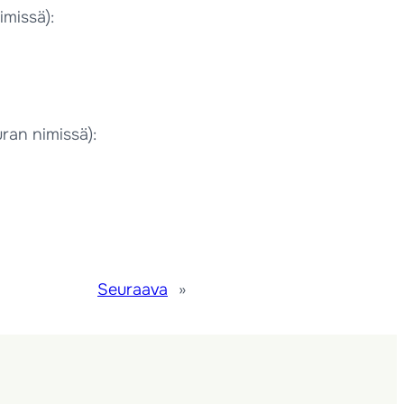
missä):
ran nimissä):
Seuraava
»