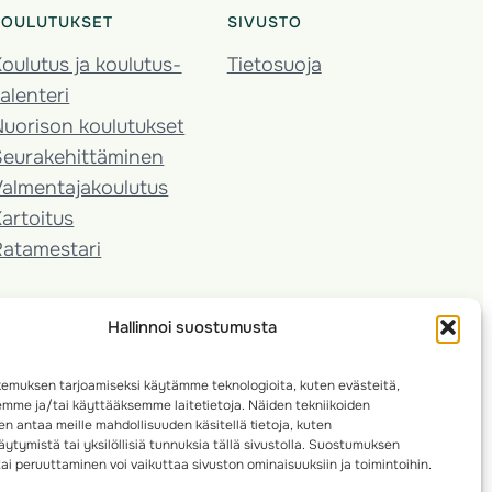
KOULUTUKSET
SIVUSTO
oulutus ja koulutus­
Tietosuoja
alenteri
Nuorison koulutukset
Seura­kehittäminen
almentaja­koulutus
artoitus
Ratamestari
Hallinnoi suostumusta
emuksen tarjoamiseksi käytämme teknologioita, kuten evästeitä,
emme ja/tai käyttääksemme laitetietoja. Näiden tekniikoiden
n antaa meille mahdollisuuden käsitellä tietoja, kuten
ytymistä tai yksilöllisiä tunnuksia tällä sivustolla. Suostumuksen
ai peruuttaminen voi vaikuttaa sivuston ominaisuuksiin ja toimintoihin.