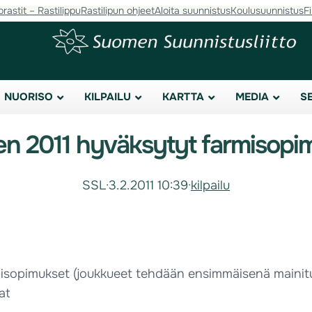
orastit – Rastilippu
Rastilipun ohjeet
Aloita suunnistus
Koulusuunnistus
F
NUORISO
KILPAILU
KARTTA
MEDIA
S
n 2011 hyväksytyt farmisopi
SSL
·
3.2.2011 10:39
·
kilpailu
isopimukset (joukkueet tehdään ensimmäisenä mainitu
at