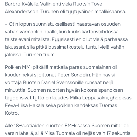
Barbro Kvålelle. Väliin ehti vielä Ruotsin Tove
Alexandersson. Turunen oli tyytyväinen mitalikisaansa.
– Otin lopun suunnistuksellisesti haastavan osuuden
vähän varmankin päälle, kun kuulin kartanvaihdossa
taistelevani mitalista. Fyysisesti en ollut vielä parhaassa
iskussani, sillä pitkä bussimatkustelu tuntui vielä vähän
jaloissa, Turunen tuumi.
Poikien MM-pitkällä matkalla paras suomalainen oli
kuudenneksi sijoittunut Peter Sundelin. Hän hävisi
voittaja Ruotsin Daniel Svenssonille runsaat neljä
minuuttia. Suomen nuorten hyvän kokonaispanoksen
täydensivät tyttöjen kuudes Milka Leppäsalmi, yhdeksäs
Eeva-Liisa Hakala sekä poikien kahdeksas Tuomas
Kotro.
Alle 18-vuotiaiden nuorten EM-kisassa Suomen mitali oli
varsin lähellä, sillä Misa Tuomala oli neljäs vain 17 sekuntia