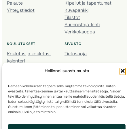
Palaute
Kilpailut ja tapahtumat
Yhteystiedot
Kuvapankki
Tilastot
Suunnistaja-lehti
Verkkokauppa
KOULUTUKSET
SIVUSTO
Koulutus ja koulutus­
Tietosuoja
kalenteri
Nuorison koulutukset
Hallinnoi suostumusta
Seura­kehittäminen
Valmentaja­koulutus
Parhaan kokemuksen tarjoamiseksi käytämme teknologioita, kuten
Kartoitus
evästeitä, tallentaaksemme ja/tai käyttääksemme laitetietoja. Näiden
Ratamestari
tekniikoiden hyväksyminen antaa meille mahdollisuuden käsitellä tietoja,
kuten selauskäyttäytymistä tai yksilöllisiä tunnuksia tällä sivustolla.
Suostumuksen jättäminen tai peruuttaminen voi vaikuttaa sivuston
Suomen Suunnistusliitto
© 2025 ·
· Valimotie 10, 00380 Helsinki, Finland
ominaisuuksiin ja toimintoihin.
info(a)suunnistusliitto.fi,
Rastilipun asiat
: rastilippu(a)suunnistusliitto.fi