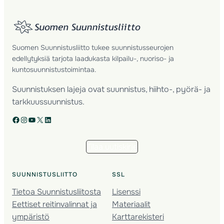
Suomen Suunnistusliitto tukee suunnistusseurojen
edellytyksiä tarjota laadukasta kilpailu-, nuoriso- ja
kuntosuunnistustoimintaa.
Suunnistuksen lajeja ovat suunnistus, hiihto-, pyörä- ja
tarkkuussuunnistus.
Facebook
Instagram
YouTube
X
LinkedIn
Tilaa uutiskirje
SUUNNISTUSLIITTO
SSL
Tietoa Suunnistusliitosta
Lisenssi
Eettiset reitinvalinnat ja
Materiaalit
ympäristö
Karttarekisteri