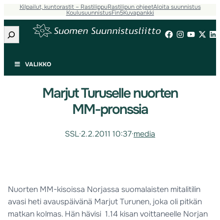
Kilpailut, kuntorastit – Rastilippu
Rastilipun ohjeet
Aloita suunnistus
Koulusuunnistus
Fin5
Kuvapankki
Etsi
VALIKKO
Marjut Turuselle nuorten
MM-pronssia
SSL
·
2.2.2011 10:37
·
media
Nuorten MM-kisoissa Norjassa suomalaisten mitalitilin
avasi heti avauspäivänä Marjut Turunen, joka oli pitkän
matkan kolmas. Hän hävisi 1.14 kisan voittaneelle Norjan