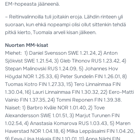
EM-hopeasta jääneenä.
– Reitinvalinnoilla tuli joitakin eroja. Lähdin rinteen yli
suoraan, kun ehkä nopeampi olisi ollut sittenkin tehdä
pitkä kierto, Tuomala arveli kisan jälkeen.
Nuorten MM-kisat
Miehet: 1) Daniel Svensson SWE 1.21.24, 2) Anton
Sjökvist SWE 1.21.54, 3) Gleb Tihonov RUS 1.23.42, 4)
Stepan Malinovski RUS 1.24.09, 5) Johannes Hov
Höydal NOR 1.25.33, 6) Peter Sundelin FIN 1.26.01, 8)
Tuomas Kotro FIN 1.27.33, 15) Tero Linnainmaa FIN
1.30.04, 16) Lauri Linnainmaa FIN 1.30.32, 22) Eero-Matti
Vainio FIN 1.37.35, 24) Tommi Reponen FIN 1.39.38.
Naiset: 1) Barbro Kvåle NOR 1.01.40, 2) Tove
Alexandersson SWE 1.01.51, 3) Marjut Turunen FIN
1.02.54, 4) Anastasia Komarova RUS 1.03.43, 5) Maren
Haverstad NOR 1.04.18, 6) Milka Leppäsalmi FIN 1.04.20,
9) Eeva-Liisa Hakala FIN 1.10.01, 11) Anna Närhi FIN