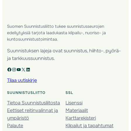
Suomen Suunnistusliitto tukee suunnistusseurojen
edellytyksiä tarjota laadukasta kilpailu-, nuoriso- ja
kuntosuunnistustoimintaa.
Suunnistuksen lajeja ovat suunnistus, hiihto-, pyörä-
ja tarkkuussuunnistus.
Facebook
Instagram
YouTube
X
LinkedIn
Tilaa uutiskirje
SUUNNISTUSLIITTO
SSL
Tietoa Suunnistusliitosta
Lisenssi
Eettiset reitinvalinnat ja
Materiaalit
ympäristö
Karttarekisteri
Palaute
Kilpailut ja tapahtumat