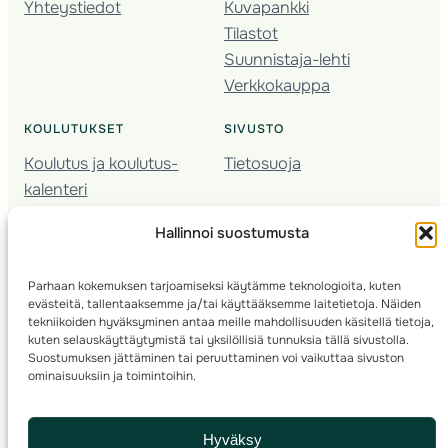
Yhteystiedot
Kuvapankki
Tilastot
Suunnistaja-lehti
Verkkokauppa
KOULUTUKSET
SIVUSTO
Koulutus ja koulutus­
Tietosuoja
kalenteri
Nuorison koulutukset
Hallinnoi suostumusta
Seura­kehittäminen
Valmentaja­koulutus
Parhaan kokemuksen tarjoamiseksi käytämme teknologioita, kuten
Kartoitus
evästeitä, tallentaaksemme ja/tai käyttääksemme laitetietoja. Näiden
Ratamestari
tekniikoiden hyväksyminen antaa meille mahdollisuuden käsitellä tietoja,
kuten selauskäyttäytymistä tai yksilöllisiä tunnuksia tällä sivustolla.
Suostumuksen jättäminen tai peruuttaminen voi vaikuttaa sivuston
Suomen Suunnistusliitto
© 2025 ·
· Valimotie 10, 00380 Helsinki, Finland
ominaisuuksiin ja toimintoihin.
info(a)suunnistusliitto.fi,
Rastilipun asiat
: rastilippu(a)suunnistusliitto.fi
Hyväksy