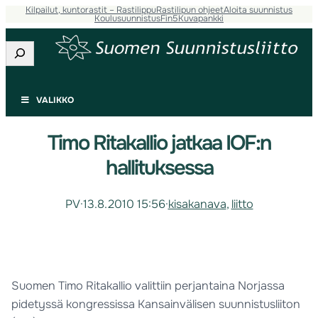
Kilpailut, kuntorastit – Rastilippu
Rastilipun ohjeet
Aloita suunnistus
Koulusuunnistus
Fin5
Kuvapankki
Etsi
VALIKKO
Timo Ritakallio jatkaa IOF:n
hallituksessa
PV
·
13.8.2010 15:56
·
kisakanava
, 
liitto
Suomen Timo Ritakallio valittiin perjantaina Norjassa
pidetyssä kongressissa Kansainvälisen suunnistusliiton