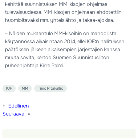
kehittää suunnistuksen MM-kisojen ohjelmaa
tulevaisuudessa. MM-kisojen ohjelmaan ehdotettiin
huomioitavaksi mm. yhteislähtö ja takaa-ajokisa.
– Näiden mukaantulo MM-kisoihin on mahdollista
käytännössä aikaisintaan 2014, ellei IOF:n hallituksen
päätöksen jälkeen aikaisempien järjestäjien kanssa
muuta sovita, kertoo Suomen Suunnistusliiton
puheenjohtaja Kirre Palmi.
IOF
MM
Timo Ritakallio
«
Edellinen
Seuraava
»