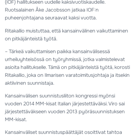
(IOF) hallitukseen uudelle kaksivuotiskaudelle.
Ruotsalainen Åke Jacobsson jatkaa IOF:n
puheenjohtajana seuraavat kaksi vuotta.
Ritakallio muistuttaa, että kansainvälinen vaikuttaminen
on pitkäjänteistä työtä.
– Tärkeä vaikuttamisen paikka kansainvälisessä
urheiluyhteisössä on työryhmissä, jotka valmistelevat
asioita hallitukselle. Tämä on pitkäjänteistä työtä, korosti
Ritakallio, joka on Ilmarisen varatoimitusjohtaja ja itsekin
aktiivinen suunnistaja.
Kansainvälisen suunnistusliiton kongressi myönsi
vuoden 2014 MM-kisat Italian järjestettäväksi. Viro sai
järjestettäväkseen vuoden 2013 pyöräsuunnistuksen
MM-kisat.
Kansainväliset suunnistuspäättäjät osoittivat tahtoa