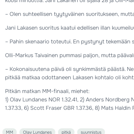
kuusi minuuttia. Jani Lakanen oli sijalla 28 ja Olli-Ma
– Olen suhteellisen tyytyväinen suoritukseen, mutta 
Jani Lakasen suoritus kaatui edellisen illan kuumeilu
– Pahin skenaario toteutui. En pystynyt tekemään se
Olli-Markus Taivainen pummasi paljon, mutta pääva
– Kokonaisuutena päivä oli synkimmästä päästä. Neljä
pitkää matkaa odottaneen Lakasen kohtalo oli koht
Pitkän matkan MM-finaali, miehet:
1) Olav Lundanes NOR 1.32.41, 2) Anders Nordberg N
1.37.33, 6) Scott Fraser GBR 1.37.36, 8) Mats Haldin 
MM
Olav Lundanes
pitkä
suunnistus