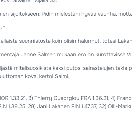
rkus Taivainen sijalla 32.
en sijoitukseen. Pidin mielestäni hyvää vauhtia, mutta
un.
llaista suunnistusta kuin olisin halunnut, totesi Laka
lmentaja Janne Salmen mukaan ero on kurottavissa Vu
stä mitalisuosikista kaksi putosi sairastelujen takia 
uuttoman kova, kertoi Salmi.
OR 1.33.21, 3) Thierry Gueorgiou FRA 1.36.21, 4) Fra
FIN 1.38.25, 28) Jani Lakanen FIN 1.47.37, 32) Olli-Marku