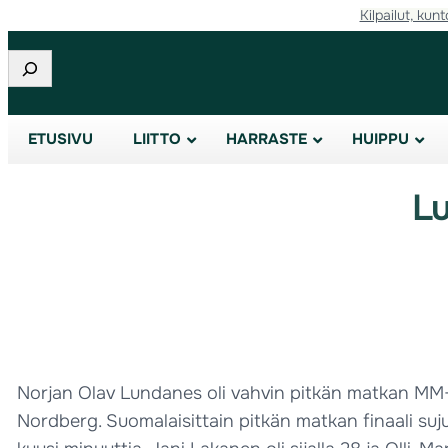
Kilpailut, kunt
Etsi
ETUSIVU
LIITTO
HARRASTE
HUIPPU
Lu
Norjan Olav Lundanes oli vahvin pitkän matkan MM-fi
Nordberg. Suomalaisittain pitkän matkan finaali suju