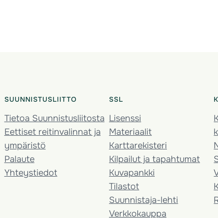
SUUNNISTUSLIITTO
SSL
Tietoa Suunnistusliitosta
Lisenssi
K
Eettiset reitinvalinnat ja
Materiaalit
k
ympäristö
Karttarekisteri
Palaute
Kilpailut ja tapahtumat
Yhteystiedot
Kuvapankki
V
Tilastot
K
Suunnistaja-lehti
Verkkokauppa