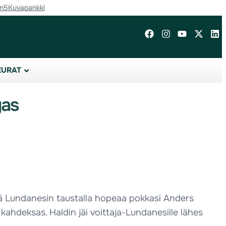
in5
Kuvapankki
EURAT
gas
llä Lundanesin taustalla hopeaa pokkasi Anders
 kahdeksas. Haldin jäi voittaja-Lundanesille lähes