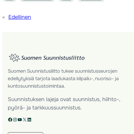
«
Edellinen
Suomen Suunnistusliitto tukee suunnistusseurojen
edellytyksiä tarjota laadukasta kilpailu-, nuoriso- ja
kuntosuunnistustoimintaa.
Suunnistuksen lajeja ovat suunnistus, hiihto-,
pyörä- ja tarkkuussuunnistus.
Facebook
Instagram
YouTube
X
LinkedIn