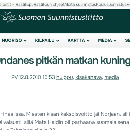
orastit – Rastilippu
Rastilipun ohjeet
Aloita suunnistus
Koulusuunnistus
F
NUORISO
KILPAILU
KARTTA
MEDIA
S
ndanes pitkän matkan kunin
PV
·
12.8.2010 15:53
·
huippu
, 
kisakanava
, 
media
naalissa. Miesten kisan kaksoisvoitto jäi Norjaan, si
i vaisusti, sillä Mats Haldin oli parhaana suomalaisena