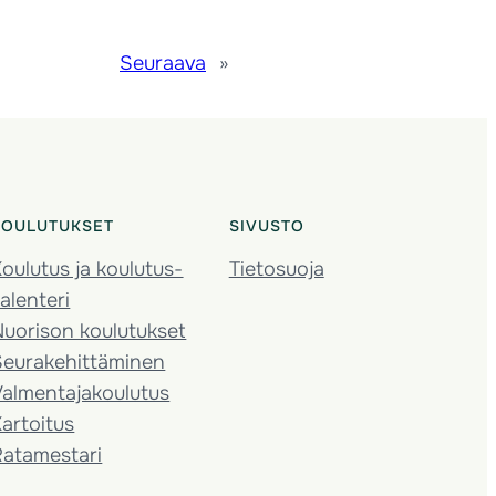
Seuraava
»
KOULUTUKSET
SIVUSTO
oulutus ja koulutus­
Tietosuoja
alenteri
Nuorison koulutukset
Seura­kehittäminen
almentaja­koulutus
artoitus
Ratamestari