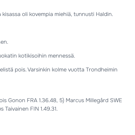
 kisassa oli kovempia miehiä, tunnusti Haldin.
nen.
okatin kotikisoihin mennessä.
pelistä pois. Varsinkin kolme vuotta Trondheimin
ncois Gonon FRA 1.36.48, 5) Marcus Millegård SWE
s Taivainen FIN 1.49.31.