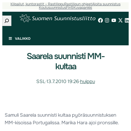
Kilpailut, kuntorastit – Rastilippu
Rastilipun ohjeet
Aloita suunnistus
Koulusuunnistus
Fin5
Kuvapankki
Etsi
VALIKKO
Saarela suunnisti MM-
kultaa
SSL
·
13.7.2010 19:26
·
huippu
Samuli Saarela suunnisti kultaa pyöräsuunnistuksen
MM-kisoissa Portugalissa. Marika Hara ajoi pronssille.