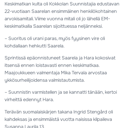
Keskimatkan kulta oli Kokkolan Suunnistajia edustavan
22-vuotiaan Saarelan ensimmäinen henkilökohtainen
arvokisamitali. Viime vuonna mitali oli jo lähellä EM-
keskimatkalla Saarelan sijoittuessa neljänneksi.
– Suoritus oli urani paras, myös fyysinen vire oli
kohdallaan hehkutti Saarela.
Sprintissä epäonnistuneet Saarela ja Hara kokosivat
itsensä ennen loistavasti ennen keskimatkaa.
Maajoukkueen valmentaja Mika Tervala arvostaa
ykkösurheilijoidensa valmistautumista.
– Suunnistin varmistellen ja se kannatti tänään, kertoi
virheittä edennyt Hara.
Terävän suomalaiskärjen takana Ingrid Stengård oli
kahdeksas ja ensimmäistä vuotta naisissa kilpaileva
Susanna Laurila 13.