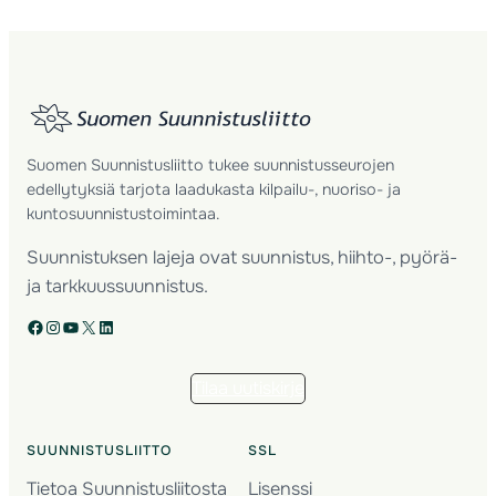
Suomen Suunnistusliitto tukee suunnistusseurojen
edellytyksiä tarjota laadukasta kilpailu-, nuoriso- ja
kuntosuunnistustoimintaa.
Suunnistuksen lajeja ovat suunnistus, hiihto-, pyörä-
ja tarkkuussuunnistus.
Facebook
Instagram
YouTube
X
LinkedIn
Tilaa uutiskirje
SUUNNISTUSLIITTO
SSL
Tietoa Suunnistusliitosta
Lisenssi