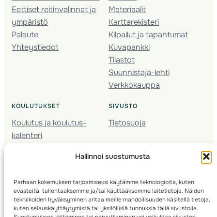
Eettiset reitinvalinnat ja
Materiaalit
ympäristö
Karttarekisteri
Palaute
Kilpailut ja tapahtumat
Yhteystiedot
Kuvapankki
Tilastot
Suunnistaja-lehti
Verkkokauppa
KOULUTUKSET
SIVUSTO
Koulutus ja koulutus­
Tietosuoja
kalenteri
Nuorison koulutukset
Hallinnoi suostumusta
Seura­kehittäminen
Valmentaja­koulutus
Parhaan kokemuksen tarjoamiseksi käytämme teknologioita, kuten
Kartoitus
evästeitä, tallentaaksemme ja/tai käyttääksemme laitetietoja. Näiden
Ratamestari
tekniikoiden hyväksyminen antaa meille mahdollisuuden käsitellä tietoja,
kuten selauskäyttäytymistä tai yksilöllisiä tunnuksia tällä sivustolla.