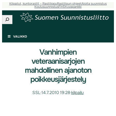
Kilpailut, kuntorastit – Rastilippu
Rastilipun ohjeet
Aloita suunnistus
Koulusuunnistus
Fin5
Kuvapankki
Etsi
VALIKKO
Vanhimpien
veteraanisarjojen
mahdollinen ajanoton
poikkeusjärjestely
SSL
·
14.7.2010 19:28
·
kilpailu