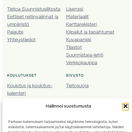
Tietoa Suunnistusliitosta
Lisenssi
Eettiset reitinvalinnat ja
Materiaalit
ympäristö
Karttarekisteri
Palaute
Kilpailut ja tapahtumat
Yhteystiedot
Kuvapankki
Tilastot
Suunnistaja-lehti
Verkkokauppa
KOULUTUKSET
SIVUSTO
Koulutus ja koulutus­
Tietosuoja
kalenteri
Nuorison koulutukset
Hallinnoi suostumusta
Seura­kehittäminen
Valmentaja­koulutus
Parhaan kokemuksen tarjoamiseksi käytämme teknologioita, kuten
Kartoitus
evästeitä, tallentaaksemme ja/tai käyttääksemme laitetietoja. Näiden
Ratamestari