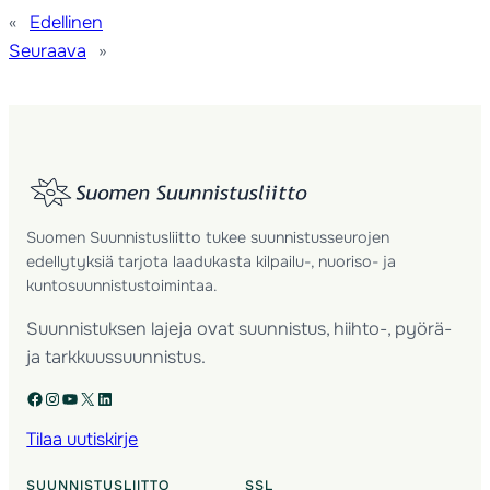
«
Edellinen
Seuraava
»
Suomen Suunnistusliitto tukee suunnistusseurojen
edellytyksiä tarjota laadukasta kilpailu-, nuoriso- ja
kuntosuunnistustoimintaa.
Suunnistuksen lajeja ovat suunnistus, hiihto-, pyörä-
ja tarkkuussuunnistus.
Facebook
Instagram
YouTube
X
LinkedIn
Tilaa uutiskirje
SUUNNISTUSLIITTO
SSL