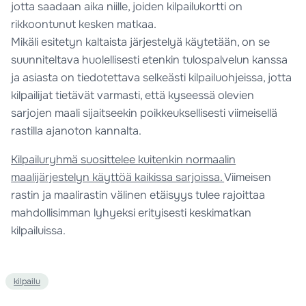
jotta saadaan aika niille, joiden kilpailukortti on
rikkoontunut kesken matkaa.
Mikäli esitetyn kaltaista järjestelyä käytetään, on se
suunniteltava huolellisesti etenkin tulospalvelun kanssa
ja asiasta on tiedotettava selkeästi kilpailuohjeissa, jotta
kilpailijat tietävät varmasti, että kyseessä olevien
sarjojen maali sijaitseekin poikkeuksellisesti viimeisellä
rastilla ajanoton kannalta.
Kilpailuryhmä suosittelee kuitenkin normaalin
maalijärjestelyn käyttöä kaikissa sarjoissa.
Viimeisen
rastin ja maalirastin välinen etäisyys tulee rajoittaa
mahdollisimman lyhyeksi erityisesti keskimatkan
kilpailuissa.
kilpailu