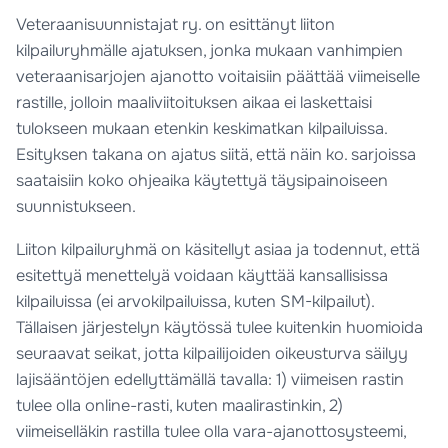
Veteraanisuunnistajat ry. on esittänyt liiton
kilpailuryhmälle ajatuksen, jonka mukaan vanhimpien
veteraanisarjojen ajanotto voitaisiin päättää viimeiselle
rastille, jolloin maaliviitoituksen aikaa ei laskettaisi
tulokseen mukaan etenkin keskimatkan kilpailuissa.
Esityksen takana on ajatus siitä, että näin ko. sarjoissa
saataisiin koko ohjeaika käytettyä täysipainoiseen
suunnistukseen.
Liiton kilpailuryhmä on käsitellyt asiaa ja todennut, että
esitettyä menettelyä voidaan käyttää kansallisissa
kilpailuissa (ei arvokilpailuissa, kuten SM-kilpailut).
Tällaisen järjestelyn käytössä tulee kuitenkin huomioida
seuraavat seikat, jotta kilpailijoiden oikeusturva säilyy
lajisääntöjen edellyttämällä tavalla: 1) viimeisen rastin
tulee olla online-rasti, kuten maalirastinkin, 2)
viimeiselläkin rastilla tulee olla vara-ajanottosysteemi,