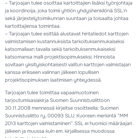
– Tarjoajan tulee osoittaa kartoittajien lisäksi työnjohtaja
ja koordinoija, joka toimii yhtiön yhdyshenkilönä SSL:n
sekä järjestelytoimikunnan suuntaan ja toisaalta johtaa
kartoittajiensa toimintaa.
– Tarjoajan tulee esittää alustavat hintatiedot karttojen
valmistamisen kustannuksista tarkoituksenmukaiseksi
katsomallaan tavalla sekä tarkoituksenmukaiseksi
katsomansa malli projektisopimukseksi. Hinnoista
sovitaan yksityiskohtaisesti valitun karttojen valmistajan
kanssa erikseen valinnan jälkeen lopullisen
projektisopimuksen laatimisen yhteydessä.
Tarjoajan tulee toimittaa vapaamuotoinen
tarjoutumisasiakirja Suomen Suunnistusliittoon
30.11.2008 mennessä kirjeitse osoitteella: Suomen
Suunnistusliitto ry, 00093 SLU. Kuoreen merkintä ”MM
2013 karttojen valmistaminen”. SSL ei huomioi määräajan
jälkeen ja muussa kuin em. kirjallisessa muodossa