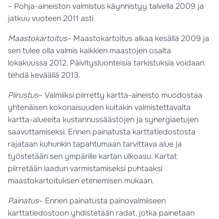
– Pohja-aineiston valmistus käynnistyy talvella 2009 ja
jatkuu vuoteen 2011 asti.
Maastokartoitus
– Maastokartoitus alkaa kesällä 2009 ja
sen tulee olla valmis kaikkien maastojen osalta
lokakuussa 2012. Päivitysluonteisia tarkistuksia voidaan
tehdä keväällä 2013.
Piirustus
– Valmiiksi piirretty kartta-aineisto muodostaa
yhtenäisen kokonaisuuden kultakin valmistettavalta
kartta-alueelta kustannussäästöjen ja synergiaetujen
saavuttamiseksi. Ennen painatusta karttatiedostosta
rajataan kuhunkin tapahtumaan tarvittava alue ja
työstetään sen ympärille kartan ulkoasu. Kartat
piirretään laadun varmistamiseksi puhtaaksi
maastokartoituksen etenemisen mukaan.
Painatus
– Ennen painatusta painovalmiiseen
karttatiedostoon yhdistetään radat, jotka painetaan