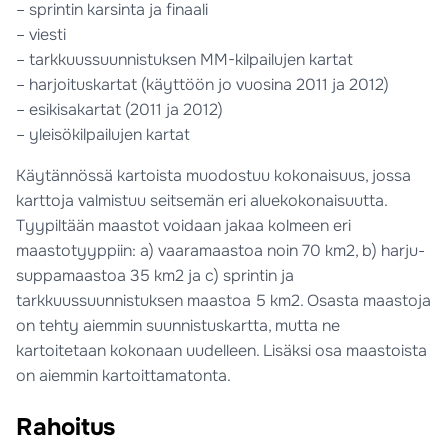
– sprintin karsinta ja finaali
– viesti
– tarkkuussuunnistuksen MM-kilpailujen kartat
– harjoituskartat (käyttöön jo vuosina 2011 ja 2012)
– esikisakartat (2011 ja 2012)
– yleisökilpailujen kartat
Käytännössä kartoista muodostuu kokonaisuus, jossa
karttoja valmistuu seitsemän eri aluekokonaisuutta.
Tyypiltään maastot voidaan jakaa kolmeen eri
maastotyyppiin: a) vaaramaastoa noin 70 km2, b) harju-
suppamaastoa 35 km2 ja c) sprintin ja
tarkkuussuunnistuksen maastoa 5 km2. Osasta maastoja
on tehty aiemmin suunnistuskartta, mutta ne
kartoitetaan kokonaan uudelleen. Lisäksi osa maastoista
on aiemmin kartoittamatonta.
Rahoitus