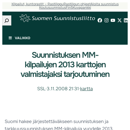
Kilpailut, kuntorastit – Rastilippu
Rastilipun ohjeet
Aloita suunnistus
Koulusuunnistus
Fin5
Kuvapankki
Etsi
VALIKKO
Suunnistuksen MM-
kilpailujen 2013 karttojen
valmistajaksi tarjoutuminen
SSL
·
3.11.2008 21:31
·
kartta
Suomi hakee järjestettäväkseen suunnistuksen ja
tarkkuussuunnistuksen MM-kilpailuja vuodelle 2013.