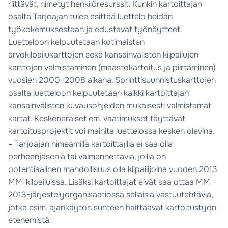
riittävät, nimetyt henkilöresurssit. Kunkin kartoittajan
osalta Tarjoajan tulee esittää luettelo heidän
työkokemuksestaan ja edustavat työnäytteet.
Luetteloon kelpuutetaan kotimaisten
arvokilpailukarttojen sekä kansainvälisten kilpailujen
karttojen valmistaminen (maastokartoitus ja piirtäminen)
vuosien 2000–2008 aikana. Sprinttisuunnistuskarttojen
osalta luetteloon kelpuutetaan kaikki kartoittajan
kansainvälisten kuvausohjeiden mukaisesti valmistamat
kartat. Keskeneräiset em. vaatimukset täyttävät
kartoitusprojektit voi mainita luettelossa kesken olevina.
– Tarjoajan nimeämillä kartoittajilla ei saa olla
perheenjäseniä tai valmennettavia, joilla on
potentiaalinen mahdollisuus olla kilpailijoina vuoden 2013
MM-kilpailuissa. Lisäksi kartoittajat eivät saa ottaa MM
2013-järjestelyorganisaatiossa sellaisia vastuutehtäviä,
jotka esim. ajankäytön suhteen haittaavat kartoitustyön
etenemistä