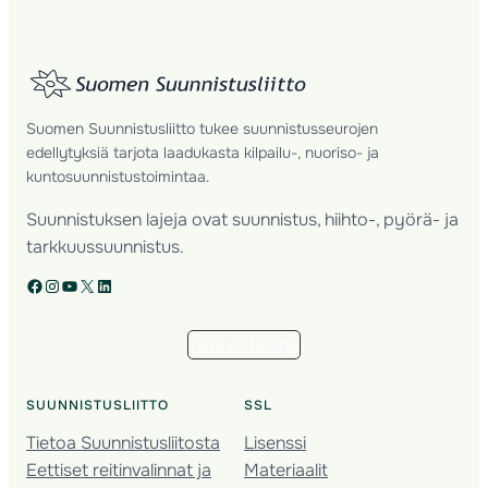
Suomen Suunnistusliitto tukee suunnistusseurojen
edellytyksiä tarjota laadukasta kilpailu-, nuoriso- ja
kuntosuunnistustoimintaa.
Suunnistuksen lajeja ovat suunnistus, hiihto-, pyörä- ja
tarkkuussuunnistus.
Facebook
Instagram
YouTube
X
LinkedIn
Tilaa uutiskirje
SUUNNISTUSLIITTO
SSL
Tietoa Suunnistusliitosta
Lisenssi
Eettiset reitinvalinnat ja
Materiaalit