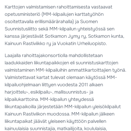
Karttojen valmistamisen rahoittamisesta vastaavat
opetusministeriö (MM-kilpailujen karttatyöhön
osoitettavalla erillismäärärahalla) ja Suomen
Suunnistusliitto sekä MM-kilpailun yhteistyössä sen
kanssa järjestävät Sotkamon Jymy ry, Sotkamon kunta,
Kainuun Rastiviikko ry ja Vuokatin Urheiluopisto.
Laajalla rahoittajakonsortiolla mahdollistetaan
laadukkaiden liikuntapaikkojen eli suunnistuskarttojen
valmistaminen MM-kilpailuihin ammattikartoittajien työnä.
Valmistettavat kartat tulevat olemaan käytössä MM-
kilpailuohjelmaan liittyen vuodesta 2011 alkaen
harjoittelu-, esikilpailu-, mallisuunnistus- ja
kilpailukarttoina. MM-kilpailun yhteydessä
liikuntapaikoilla järjestetään MM-kilpailun yleisökilpailut
Kainuun Rastiviikon muodossa. MM-kilpailun jälkeen
liikuntapaikat jäävät yleiseen käyttöön palvellen
kainuulaisia suunnistajia, matkailijoita, koululaisia,