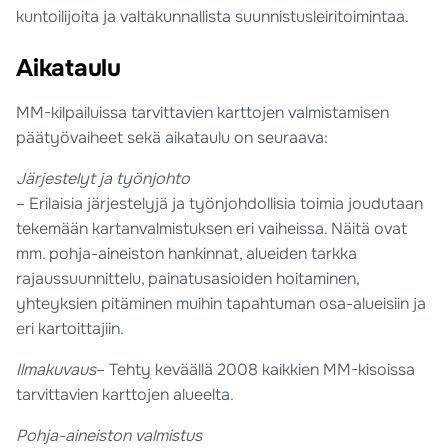
kuntoilijoita ja valtakunnallista suunnistusleiritoimintaa.
Aikataulu
MM-kilpailuissa tarvittavien karttojen valmistamisen
päätyövaiheet sekä aikataulu on seuraava:
Järjestelyt ja työnjohto
– Erilaisia järjestelyjä ja työnjohdollisia toimia joudutaan
tekemään kartanvalmistuksen eri vaiheissa. Näitä ovat
mm. pohja-aineiston hankinnat, alueiden tarkka
rajaussuunnittelu, painatusasioiden hoitaminen,
yhteyksien pitäminen muihin tapahtuman osa-alueisiin ja
eri kartoittajiin.
Ilmakuvaus
– Tehty keväällä 2008 kaikkien MM-kisoissa
tarvittavien karttojen alueelta.
Pohja-aineiston valmistus