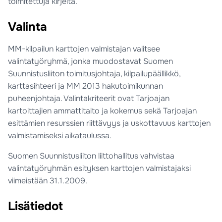
toimitettuja kirjeitä.
Valinta
MM-kilpailun karttojen valmistajan valitsee
valintatyöryhmä, jonka muodostavat Suomen
Suunnistusliiton toimitusjohtaja, kilpailupäällikkö,
karttasihteeri ja MM 2013 hakutoimikunnan
puheenjohtaja. Valintakriteerit ovat Tarjoajan
kartoittajien ammattitaito ja kokemus sekä Tarjoajan
esittämien resurssien riittävyys ja uskottavuus karttojen
valmistamiseksi aikataulussa.
Suomen Suunnistusliiton liittohallitus vahvistaa
valintatyöryhmän esityksen karttojen valmistajaksi
viimeistään 31.1.2009.
Lisätiedot