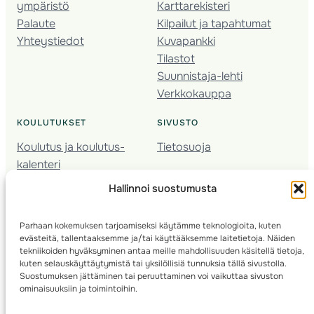
ympäristö
Karttarekisteri
Palaute
Kilpailut ja tapahtumat
Yhteystiedot
Kuvapankki
Tilastot
Suunnistaja-lehti
Verkkokauppa
KOULUTUKSET
SIVUSTO
Koulutus ja koulutus­
Tietosuoja
kalenteri
Nuorison koulutukset
Hallinnoi suostumusta
Seura­kehittäminen
Valmentaja­koulutus
Parhaan kokemuksen tarjoamiseksi käytämme teknologioita, kuten
Kartoitus
evästeitä, tallentaaksemme ja/tai käyttääksemme laitetietoja. Näiden
Ratamestari
tekniikoiden hyväksyminen antaa meille mahdollisuuden käsitellä tietoja,
kuten selauskäyttäytymistä tai yksilöllisiä tunnuksia tällä sivustolla.
Suostumuksen jättäminen tai peruuttaminen voi vaikuttaa sivuston
Suomen Suunnistusliitto
© 2025 ·
· Valimotie 10, 00380 Helsinki, Finland
ominaisuuksiin ja toimintoihin.