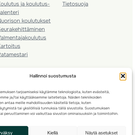
oulutus ja koulutus­
Tietosuoja
alenteri
Nuorison koulutukset
Seura­kehittäminen
almentaja­koulutus
artoitus
Ratamestari
Hallinnoi suostumusta
emuksen tarjoamiseksi käytämme teknologioita, kuten evästeitä,
emme ja/tai käyttääksemme laitetietoja. Näiden tekniikoiden
n antaa meille mahdollisuuden käsitellä tietoja, kuten
ytymistä tai yksilöllisiä tunnuksia tällä sivustolla. Suostumuksen
ai peruuttaminen voi vaikuttaa sivuston ominaisuuksiin ja toimintoihin.
yväksy
Kiellä
Näytä asetukset