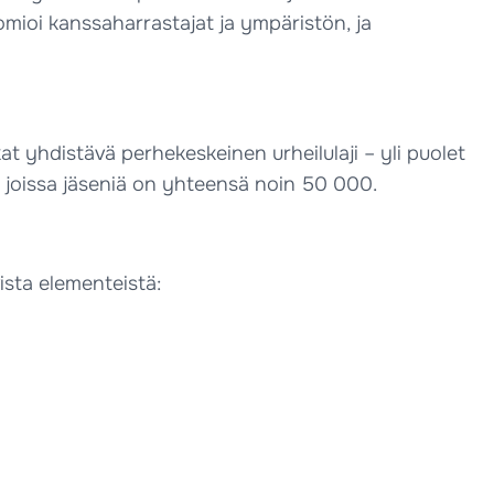
omioi kanssaharrastajat ja ympäristön, ja
t yhdistävä perhekeskeinen urheilulaji – yli puolet
a, joissa jäseniä on yhteensä noin 50 000.
sta elementeistä: