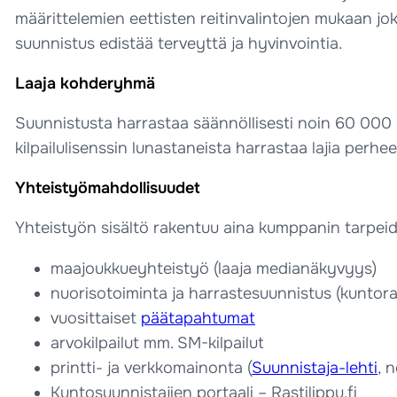
määrittelemien eettisten reitinvalintojen mukaan jo
suunnistus edistää terveyttä ja hyvinvointia.
Laaja kohderyhmä
Suunnistusta harrastaa säännöllisesti noin 60 000 ka
kilpailulisenssin lunastaneista harrastaa lajia perh
Yhteistyömahdollisuudet
Yhteistyön sisältö rakentuu aina kumppanin tarpei
maajoukkueyhteistyö (laaja medianäkyvyys)
nuorisotoiminta ja harrastesuunnistus (kuntorast
vuosittaiset
päätapahtumat
arvokilpailut mm. SM-kilpailut
printti- ja verkkomainonta (
Suunnistaja-lehti
, 
Kuntosuunnistajien portaali – Rastilippu.fi