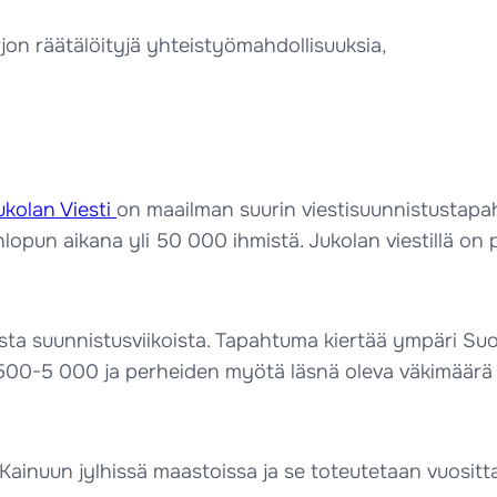
rjon räätälöityjä yhteistyömahdollisuuksia,
ukolan Viesti
on maailman suurin viestisuunnistustapah
konlopun aikana yli 50 000 ihmistä. Jukolan viestillä on
sista suunnistusviikoista. Tapahtuma kiertää ympäri 
 3 500-5 000 ja perheiden myötä läsnä oleva väkimäärä 
Kainuun jylhissä maastoissa ja se toteutetaan vuositt