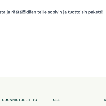
a ja räätälöidään teille sopivin ja tuottoisin paketti!
SUUNNISTUSLIITTO
SSL