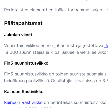
Perinteisten elementtien lisäksi tarjoamme laajan ki
Päätapahtumat
Jukolan viesti
Vuosittain viikkoa ennen juhannusta järjestettävä
J
18 000 suunnistajaa ja kilpailualueella vierailee vii
Fin5-suunnistusviikko
Fin5-suunnistusviikko on toinen suurista suomalai
heinäkuun puolivälissä. Osallistujia kilpailuissa on
Kainuun Rastiviikko
Kainuun Rastiviikko
on perinteikäs suunnistusviikko 