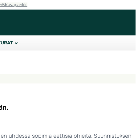
in5
Kuvapankki
EURAT
än.
en yhdessä sopimia eettisiä ohjeita. Suunnistuksen