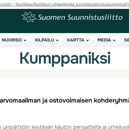
orastit – Rastilippu
Rastilipun ohjeet
Aloita suunnistus
Koulusuunnistus
F
NUORISO
KILPAILU
KARTTA
MEDIA
S
Kumppaniksi
 arvomaailman ja ostovoimaisen kohderyhm
ympäristön kestävän käytön periaatteita ja urheiluvä