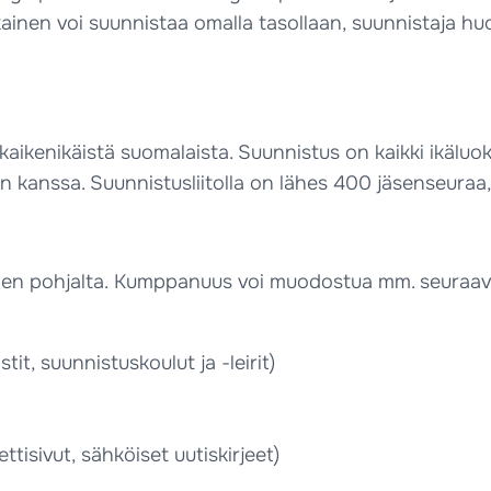
kainen voi suunnistaa omalla tasollaan, suunnistaja hu
ikenikäistä suomalaista. Suunnistus on kaikki ikäluoka
een kanssa. Suunnistusliitolla on lähes 400 jäsenseura
den pohjalta. Kumppanuus voi muodostua mm. seuraavi
it, suunnistuskoulut ja -leirit)
nettisivut, sähköiset uutiskirjeet)