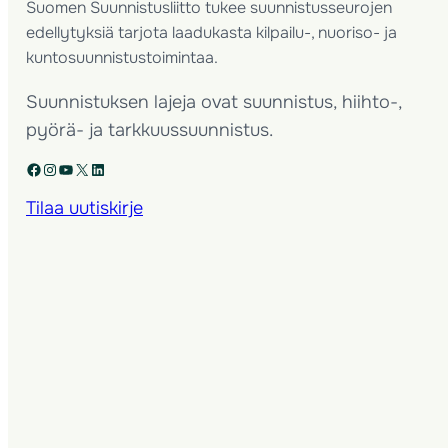
Suomen Suunnistusliitto tukee suunnistusseurojen
edellytyksiä tarjota laadukasta kilpailu-, nuoriso- ja
kuntosuunnistustoimintaa.
Suunnistuksen lajeja ovat suunnistus, hiihto-,
pyörä- ja tarkkuussuunnistus.
Facebook
Instagram
YouTube
X
LinkedIn
Tilaa uutiskirje