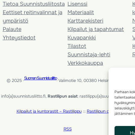
Tietoa Suunnistusliitosta
Lisenssi
K
Eettiset reitinvalinnat ja
Materiaalit
k
ympäristö
Karttarekisteri
Palaute
Kilpailut ja tapahtumat
Yhteystiedot
Kuvapankki
V
Tilastot
K
Suunnistaja-lehti
Verkkokauppa
Suomen Suunnistusliitto
© 2025 ·
· Valimotie 10, 00380 Helsinki, Finland
Parhaan kok
info(a)suunnistusliitto.fi,
Rastilipun asiat
: rastilippu(a)suunnistusliitto.fi
tallentaaks
hyväksymine
selauskäyttä
Kilpailut ja kuntorastit – Rastilippu
:::
Rastilipun ohjeet
jättäminen t
RSS
H