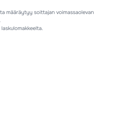
inta määräytyy soittajan voimassaolevan
.
 laskulomakkeelta.