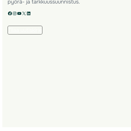
pyörä- ja tarkkuussuunnistus.
Facebook
Instagram
YouTube
X
LinkedIn
Tilaa uutiskirje