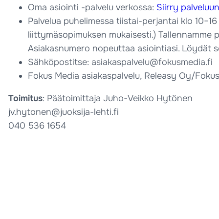
Oma asiointi -palvelu verkossa:
Siirry palveluu
Palvelua puhelimessa tiistai-perjantai klo 10
liittymäsopimuksen mukaisesti.) Tallennamme pu
Asiakasnumero nopeuttaa asiointiasi. Löydät s
Sähköpostitse: asiakaspalvelu@fokusmedia.fi
Fokus Media asiakaspalvelu, Releasy Oy/Fokus
Toimitus
: Päätoimittaja Juho-Veikko Hytönen
jv.hytonen@juoksija-lehti.fi
040 536 1654