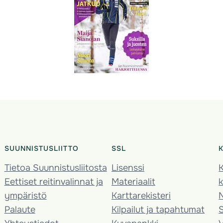
SUUNNISTUSLIITTO
SSL
Tietoa Suunnistusliitosta
Lisenssi
K
Eettiset reitinvalinnat ja
Materiaalit
k
ympäristö
Karttarekisteri
Palaute
Kilpailut ja tapahtumat