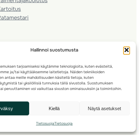
almentaja­koulutus
artoitus
Ratamestari
Hallinnoi suostumusta
emuksen tarjoamiseksi käytämme teknologioita, kuten evästeitä,
emme ja/tai käyttääksemme laitetietoja. Näiden tekniikoiden
n antaa meille mahdollisuuden käsitellä tietoja, kuten
ytymistä tai yksilöllisiä tunnuksia tällä sivustolla. Suostumuksen
ai peruuttaminen voi vaikuttaa sivuston ominaisuuksiin ja toimintoihin.
yväksy
Kiellä
Näytä asetukset
Tietosuoja
Tietosuoja