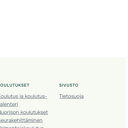
KOULUTUKSET
SIVUSTO
oulutus ja koulutus­
Tietosuoja
alenteri
Nuorison koulutukset
Seura­kehittäminen