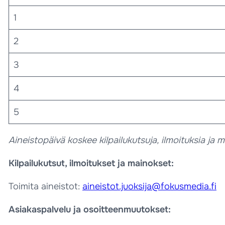
1
2
3
4
5
Aineistopäivä koskee kilpailukutsuja, ilmoituksia ja m
Kilpailukutsut, ilmoitukset ja mainokset:
Toimita aineistot:
aineistot.juoksija@fokusmedia.fi
Asiakaspalvelu ja osoitteenmuutokset: