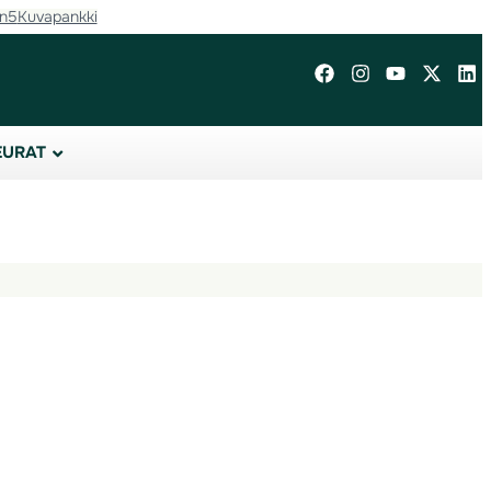
in5
Kuvapankki
EURAT