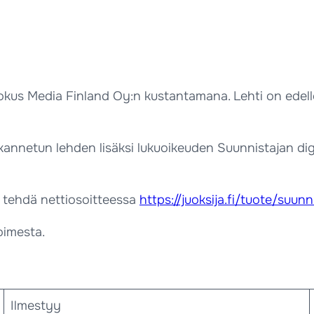
okus Media Finland Oy:n kustantamana. Lehti on edelle
 kannetun lehden lisäksi lukuoikeuden Suunnistajan dig
t tehdä nettiosoitteessa
https://juoksija.fi/tuote/suunn
oimesta.
Ilmestyy