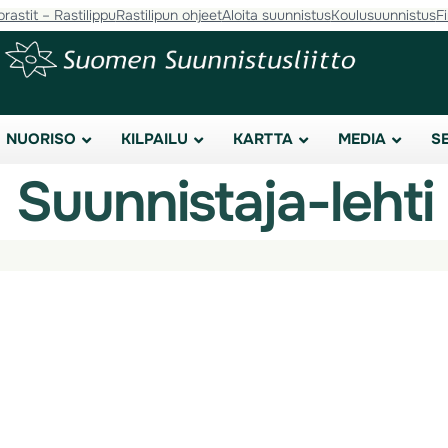
orastit – Rastilippu
Rastilipun ohjeet
Aloita suunnistus
Koulusuunnistus
F
NUORISO
KILPAILU
KARTTA
MEDIA
S
Suunnistaja-lehti