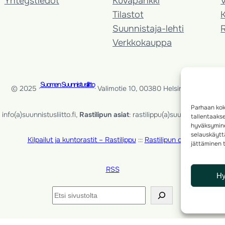
Yhteystiedot
Kuvapankki
V
Tilastot
K
Suunnistaja-lehti
Verkkokauppa
Suomen Suunnistusliitto
© 2025 ·
· Valimotie 10, 00380 Helsinki, Finland
Parhaan kok
info(a)suunnistusliitto.fi,
Rastilipun asiat
: rastilippu(a)suunnistusliitto.fi
tallentaaks
hyväksymine
selauskäyttä
Kilpailut ja kuntorastit – Rastilippu
:::
Rastilipun ohjeet
jättäminen t
RSS
H
Etsi