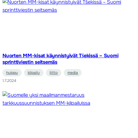
Nuorten MM-kisat käynnistyivät Tšekissä – Suomi
sprinttiviestin seitsemäs
huippu
kilpailu
liitto
media
1.7.2024