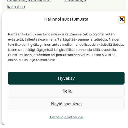
kalenteri
Nuorison koulutukset
Hallinnoi suostumusta
Seura­kehittäminen
Valmentaja­koulutus
Parhaan kokemuksen tarjoamiseksi käytämme teknologioita, kuten
Kartoitus
evästeitä, tallentaaksemme ja/tai käyttääksemme laitetietoja. Näiden
Ratamestari
tekniikoiden hyväksyminen antaa meille mahdollisuuden käsitellä tietoja,
kuten selauskäyttäytymistä tai yksilöllisiä tunnuksia tällä sivustolla.
Suostumuksen jättäminen tai peruuttaminen voi vaikuttaa sivuston
Suomen Suunnistusliitto
© 2025 ·
· Valimotie 10, 00380 Helsinki, Finland
ominaisuuksiin ja toimintoihin.
info(a)suunnistusliitto.fi,
Rastilipun asiat
: rastilippu(a)suunnistusliitto.fi
Hyväksy
Kilpailut ja kuntorastit – Rastilippu
:::
Rastilipun ohjeet
Kiellä
RSS
Näytä asetukset
Etsi
Tietosuoja
Tietosuoja