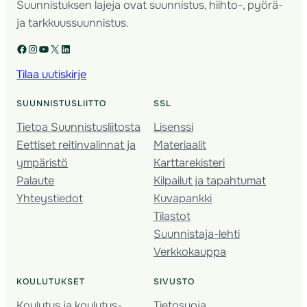
Suunnistuksen lajeja ovat suunnistus, hiihto-, pyörä-
ja tarkkuussuunnistus.
Facebook
Instagram
YouTube
X
LinkedIn
Tilaa uutiskirje
SUUNNISTUSLIITTO
SSL
Tietoa Suunnistusliitosta
Lisenssi
Eettiset reitinvalinnat ja
Materiaalit
ympäristö
Karttarekisteri
Palaute
Kilpailut ja tapahtumat
Yhteystiedot
Kuvapankki
Tilastot
Suunnistaja-lehti
Verkkokauppa
KOULUTUKSET
SIVUSTO
Koulutus ja koulutus­
Tietosuoja