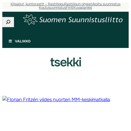
Kilpailut, kuntorastit – Rastilippu
Rastilipun ohjeet
Aloita suunnistus
Siirry
Koulusuunnistus
Fin5
Kuvapankki
sisältöön
Etsi
VALIKKO
tsekki