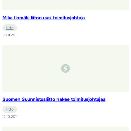
Mika Ilomäki liiton uusi toimitusjohtaja
liitto
30.11.2011
Suomen Suunnistusliitto hakee toimitusjohtajaa
liitto
12.10.2011