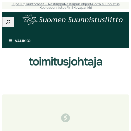
Kilpailut, kuntorastit – Rastilippu
Rastilipun ohjeet
Aloita suunnistus
Siirry
Koulusuunnistus
Fin5
Kuvapankki
sisältöön
Etsi
VALIKKO
toimitusjohtaja