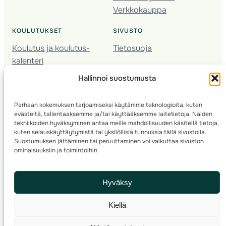
Verkkokauppa
KOULUTUKSET
SIVUSTO
Koulutus ja koulutus­
Tietosuoja
kalenteri
Nuorison koulutukset
Hallinnoi suostumusta
Seura­kehittäminen
Valmentaja­koulutus
Parhaan kokemuksen tarjoamiseksi käytämme teknologioita, kuten
Kartoitus
evästeitä, tallentaaksemme ja/tai käyttääksemme laitetietoja. Näiden
Ratamestari
tekniikoiden hyväksyminen antaa meille mahdollisuuden käsitellä tietoja,
kuten selauskäyttäytymistä tai yksilöllisiä tunnuksia tällä sivustolla.
Suostumuksen jättäminen tai peruuttaminen voi vaikuttaa sivuston
Suomen Suunnistusliitto
© 2025 ·
· Valimotie 10, 00380 Helsinki, Finland
ominaisuuksiin ja toimintoihin.
info(a)suunnistusliitto.fi,
Rastilipun asiat
: rastilippu(a)suunnistusliitto.fi
Hyväksy
Kilpailut ja kuntorastit – Rastilippu
:::
Rastilipun ohjeet
Kiellä
RSS