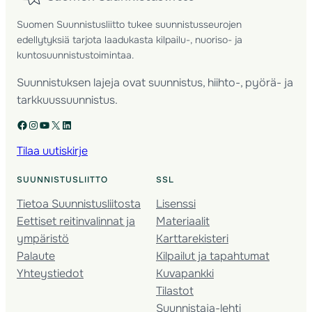
Suomen Suunnistusliitto tukee suunnistusseurojen
edellytyksiä tarjota laadukasta kilpailu-, nuoriso- ja
kuntosuunnistustoimintaa.
Suunnistuksen lajeja ovat suunnistus, hiihto-, pyörä- ja
tarkkuussuunnistus.
Facebook
Instagram
YouTube
X
LinkedIn
Tilaa uutiskirje
SUUNNISTUSLIITTO
SSL
Tietoa Suunnistusliitosta
Lisenssi
Eettiset reitinvalinnat ja
Materiaalit
ympäristö
Karttarekisteri
Palaute
Kilpailut ja tapahtumat
Yhteystiedot
Kuvapankki
Tilastot
Suunnistaja-lehti