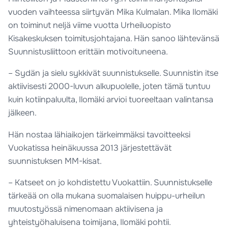
vuoden vaihteessa siirtyvän Mika Kulmalan. Mika Ilomäki
on toiminut neljä viime vuotta Urheiluopisto
Kisakeskuksen toimitusjohtajana. Hän sanoo lähtevänsä
Suunnistusliittoon erittäin motivoituneena.
– Sydän ja sielu sykkivät suunnistukselle. Suunnistin itse
aktiivisesti 2000-luvun alkupuolelle, joten tämä tuntuu
kuin kotiinpaluulta, Ilomäki arvioi tuoreeltaan valintansa
jälkeen.
Hän nostaa lähiaikojen tärkeimmäksi tavoitteeksi
Vuokatissa heinäkuussa 2013 järjestettävät
suunnistuksen MM-kisat.
– Katseet on jo kohdistettu Vuokattiin. Suunnistukselle
tärkeää on olla mukana suomalaisen huippu-urheilun
muutostyössä nimenomaan aktiivisena ja
yhteistyöhaluisena toimijana, Ilomäki pohtii.