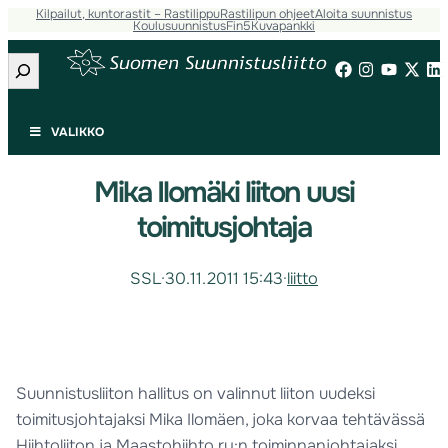
Kilpailut, kuntorastit – Rastilippu
Rastilipun ohjeet
Aloita suunnistus
Koulusuunnistus
Fin5
Kuvapankki
Etsi
VALIKKO
Mika Ilomäki liiton uusi
toimitusjohtaja
SSL
·
30.11.2011 15:43
·
liitto
Suunnistusliiton hallitus on valinnut liiton uudeksi
toimitusjohtajaksi Mika Ilomäen, joka korvaa tehtävässä
Hiihtoliiton ja Maastohiihto ry:n toiminnanjohtajaksi