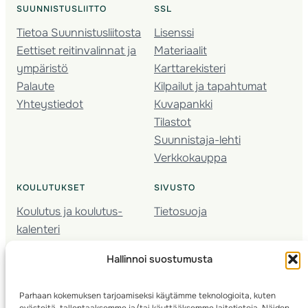
SUUNNISTUSLIITTO
SSL
Tietoa Suunnistusliitosta
Lisenssi
Eettiset reitinvalinnat ja
Materiaalit
ympäristö
Karttarekisteri
Palaute
Kilpailut ja tapahtumat
Yhteystiedot
Kuvapankki
Tilastot
Suunnistaja-lehti
Verkkokauppa
KOULUTUKSET
SIVUSTO
Koulutus ja koulutus­
Tietosuoja
kalenteri
Nuorison koulutukset
Hallinnoi suostumusta
Seura­kehittäminen
Valmentaja­koulutus
Parhaan kokemuksen tarjoamiseksi käytämme teknologioita, kuten
Kartoitus