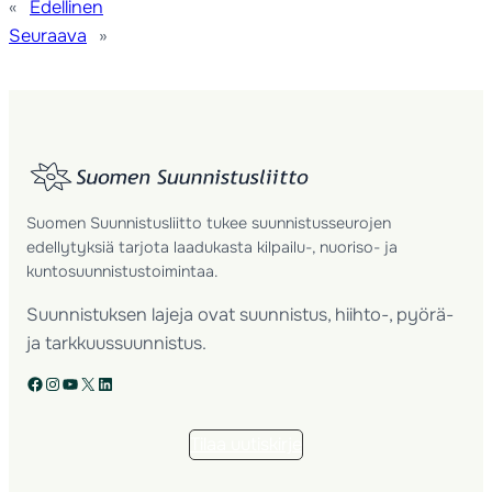
«
Edellinen
Seuraava
»
Suomen Suunnistusliitto tukee suunnistusseurojen
edellytyksiä tarjota laadukasta kilpailu-, nuoriso- ja
kuntosuunnistustoimintaa.
Suunnistuksen lajeja ovat suunnistus, hiihto-, pyörä-
ja tarkkuussuunnistus.
Facebook
Instagram
YouTube
X
LinkedIn
Tilaa uutiskirje