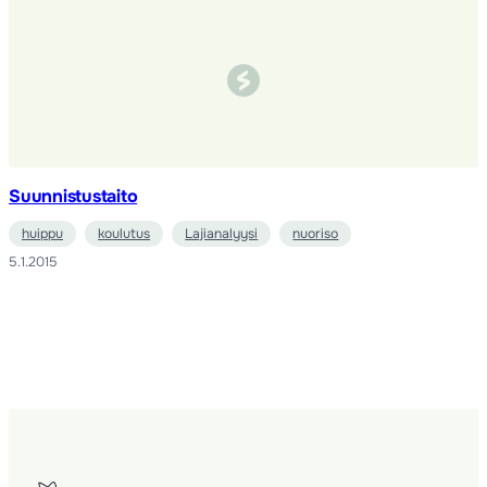
Suunnistustaito
huippu
koulutus
Lajianalyysi
nuoriso
5.1.2015