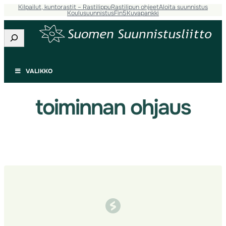
Kilpailut, kuntorastit – Rastilippu
Rastilipun ohjeet
Aloita suunnistus
Siirry
Koulusuunnistus
Fin5
Kuvapankki
sisältöön
Etsi
VALIKKO
toiminnan ohjaus