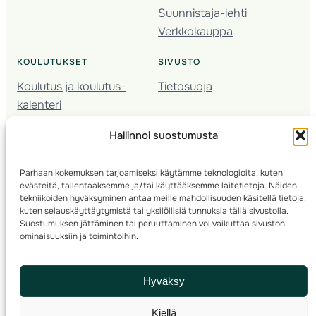
Suunnistaja-lehti
Verkkokauppa
KOULUTUKSET
SIVUSTO
Koulutus ja koulutus­
Tietosuoja
kalenteri
Nuorison koulutukset
Hallinnoi suostumusta
Seura­kehittäminen
Valmentaja­koulutus
Parhaan kokemuksen tarjoamiseksi käytämme teknologioita, kuten
Kartoitus
evästeitä, tallentaaksemme ja/tai käyttääksemme laitetietoja. Näiden
Ratamestari
tekniikoiden hyväksyminen antaa meille mahdollisuuden käsitellä tietoja,
kuten selauskäyttäytymistä tai yksilöllisiä tunnuksia tällä sivustolla.
Suostumuksen jättäminen tai peruuttaminen voi vaikuttaa sivuston
Suomen Suunnistusliitto
© 2025 ·
· Valimotie 10, 00380 Helsinki, Finland
ominaisuuksiin ja toimintoihin.
info(a)suunnistusliitto.fi,
Rastilipun asiat
: rastilippu(a)suunnistusliitto.fi
Hyväksy
Kilpailut ja kuntorastit – Rastilippu
:::
Rastilipun ohjeet
Kiellä