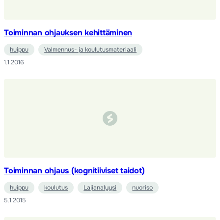
Toiminnan ohjauksen kehittäminen
huippu
Valmennus- ja koulutusmateriaali
1.1.2016
Toiminnan ohjaus (kognitiiviset taidot)
huippu
koulutus
Lajianalyysi
nuoriso
5.1.2015