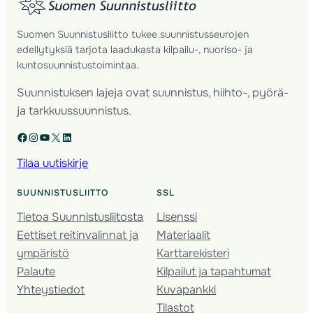
Suomen Suunnistusliitto tukee suunnistusseurojen
edellytyksiä tarjota laadukasta kilpailu-, nuoriso- ja
kuntosuunnistustoimintaa.
Suunnistuksen lajeja ovat suunnistus, hiihto-, pyörä-
ja tarkkuussuunnistus.
Facebook
Instagram
YouTube
X
LinkedIn
Tilaa uutiskirje
SUUNNISTUSLIITTO
SSL
Tietoa Suunnistusliitosta
Lisenssi
Eettiset reitinvalinnat ja
Materiaalit
ympäristö
Karttarekisteri
Palaute
Kilpailut ja tapahtumat
Yhteystiedot
Kuvapankki
Tilastot