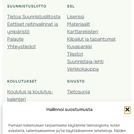
SUUNNISTUSLIITTO
SSL
Tietoa Suunnistusliitosta
Lisenssi
Eettiset reitinvalinnat ja
Materiaalit
ympäristö
Karttarekisteri
Palaute
Kilpailut ja tapahtumat
Yhteystiedot
Kuvapankki
Tilastot
Suunnistaja-lehti
Verkkokauppa
KOULUTUKSET
SIVUSTO
Koulutus ja koulutus­
Tietosuoja
kalenteri
Nuorison koulutukset
Hallinnoi suostumusta
Seura­kehittäminen
Valmentaja­koulutus
Parhaan kokemuksen tarjoamiseksi käytämme teknologioita, kuten
Kartoitus
evästeitä, tallentaaksemme ja/tai käyttääksemme laitetietoja. Näiden