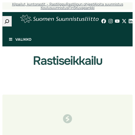
Kilpailut, kuntorastit – Rastilippu
Rastilipun ohjeet
Aloita suunnistus
Siirry
Koulusuunnistus
Fin5
Kuvapankki
sisältöön
Etsi
VALIKKO
Rastiseikkailu