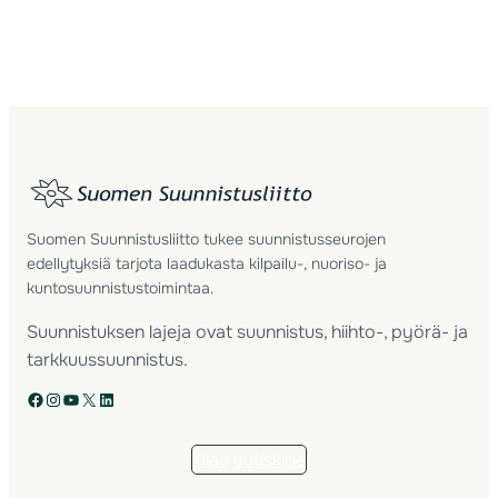
Suomen Suunnistusliitto tukee suunnistusseurojen
edellytyksiä tarjota laadukasta kilpailu-, nuoriso- ja
kuntosuunnistustoimintaa.
Suunnistuksen lajeja ovat suunnistus, hiihto-, pyörä- ja
tarkkuussuunnistus.
Facebook
Instagram
YouTube
X
LinkedIn
Tilaa uutiskirje