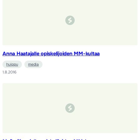
Anna Haatajalle opiskelijoiden MM-kultaa
huippu
media
1.8.2016