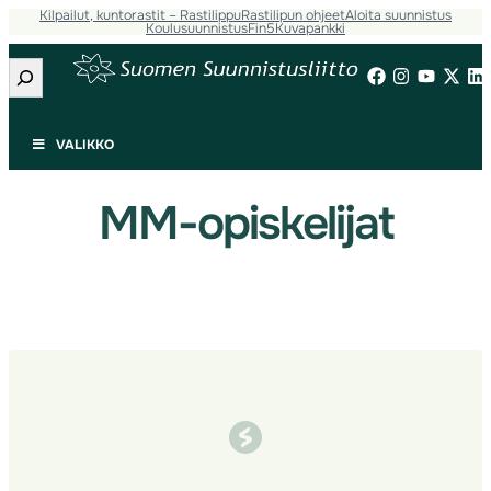
Kilpailut, kuntorastit – Rastilippu
Rastilipun ohjeet
Aloita suunnistus
Siirry
Koulusuunnistus
Fin5
Kuvapankki
sisältöön
Etsi
VALIKKO
MM-opiskelijat