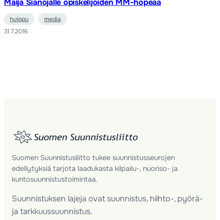
Maija Sianojalle opiskelijoiden MM-hopeaa
huippu
media
31.7.2016
Suomen Suunnistusliitto tukee suunnistusseurojen
edellytyksiä tarjota laadukasta kilpailu-, nuoriso- ja
kuntosuunnistustoimintaa.
Suunnistuksen lajeja ovat suunnistus, hiihto-, pyörä-
ja tarkkuussuunnistus.