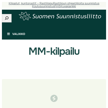
Kilpailut, kuntorastit – Rastilippu
Rastilipun ohjeet
Aloita suunnistus
Siirry
Koulusuunnistus
Fin5
Kuvapankki
sisältöön
Etsi
VALIKKO
MM-kilpailu