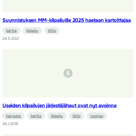
Suunnistuksen MM-kilpailuille 2025 haetaan kartoittajaa
kartta
kilpailu
liitto
24.5.2021
Useiden kilpailujen järjestäjähaut ovat nyt avoinna
harraste
kartta
kilpailu
liitto
nuoriso
26.1.2018