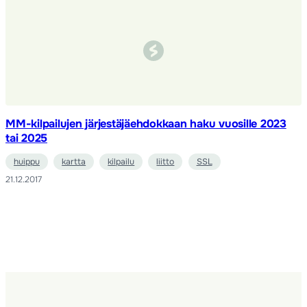
MM-kilpailujen järjestäjäehdokkaan haku vuosille 2023
tai 2025
huippu
kartta
kilpailu
liitto
SSL
21.12.2017