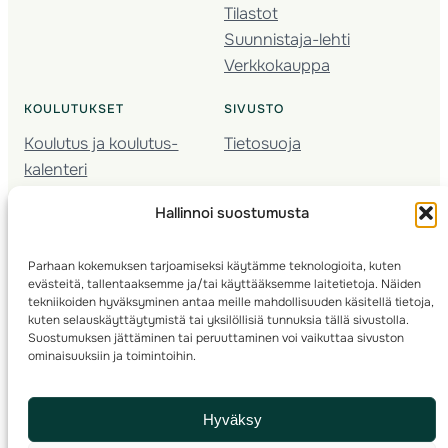
Tilastot
Suunnistaja-lehti
Verkkokauppa
KOULUTUKSET
SIVUSTO
Koulutus ja koulutus­
Tietosuoja
kalenteri
Nuorison koulutukset
Hallinnoi suostumusta
Seura­kehittäminen
Valmentaja­koulutus
Parhaan kokemuksen tarjoamiseksi käytämme teknologioita, kuten
Kartoitus
evästeitä, tallentaaksemme ja/tai käyttääksemme laitetietoja. Näiden
Ratamestari
tekniikoiden hyväksyminen antaa meille mahdollisuuden käsitellä tietoja,
kuten selauskäyttäytymistä tai yksilöllisiä tunnuksia tällä sivustolla.
Suostumuksen jättäminen tai peruuttaminen voi vaikuttaa sivuston
Suomen Suunnistusliitto
© 2025 ·
· Valimotie 10, 00380 Helsinki, Finland
ominaisuuksiin ja toimintoihin.
info(a)suunnistusliitto.fi,
Rastilipun asiat
: rastilippu(a)suunnistusliitto.fi
Hyväksy
Kilpailut ja kuntorastit – Rastilippu
:::
Rastilipun ohjeet