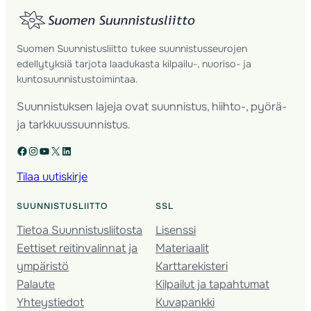
Suomen Suunnistusliitto tukee suunnistusseurojen
edellytyksiä tarjota laadukasta kilpailu-, nuoriso- ja
kuntosuunnistustoimintaa.
Suunnistuksen lajeja ovat suunnistus, hiihto-, pyörä-
ja tarkkuussuunnistus.
Facebook
Instagram
YouTube
X
LinkedIn
Tilaa uutiskirje
SUUNNISTUSLIITTO
SSL
Tietoa Suunnistusliitosta
Lisenssi
Eettiset reitinvalinnat ja
Materiaalit
ympäristö
Karttarekisteri
Palaute
Kilpailut ja tapahtumat
Yhteystiedot
Kuvapankki