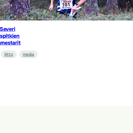
Severi
spitkien
mestarit
liitto
media