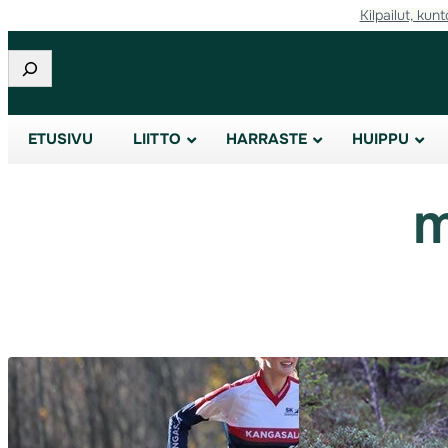
Kilpailut, kunt
Siirry
sisältöön
Etsi
ETUSIVU
LIITTO
HARRASTE
HUIPPU
m