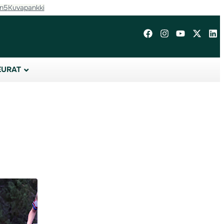
in5
Kuvapankki
EURAT