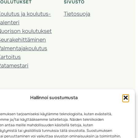
KOULUTUKSET
SIVUSTO
oulutus ja koulutus­
Tietosuoja
alenteri
Nuorison koulutukset
Seura­kehittäminen
almentaja­koulutus
artoitus
Ratamestari
Hallinnoi suostumusta
emuksen tarjoamiseksi käytämme teknologioita, kuten evästeitä,
emme ja/tai käyttääksemme laitetietoja. Näiden tekniikoiden
n antaa meille mahdollisuuden käsitellä tietoja, kuten
ytymistä tai yksilöllisiä tunnuksia tällä sivustolla. Suostumuksen
ai peruuttaminen voi vaikuttaa sivuston ominaisuuksiin ja toimintoihin.