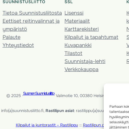
SUUNNISTUSLIITTO
SSL
Tietoa Suunnistusliitosta
Lisenssi
K
Eettiset reitinvalinnat ja
Materiaalit
k
ympäristö
Karttarekisteri
Palaute
Kilpailut ja tapahtumat
Yhteystiedot
Kuvapankki
V
Tilastot
K
Suunnistaja-lehti
Verkkokauppa
Suomen Suunnistusliitto
© 2025 ·
· Valimotie 10, 00380 Helsinki, Finland
Parhaan kok
info(a)suunnistusliitto.fi,
Rastilipun asiat
: rastilippu(a)suunnistusliitto.fi
tallentaaks
hyväksymine
selauskäyttä
Kilpailut ja kuntorastit – Rastilippu
:::
Rastilipun ohjeet
jättäminen t