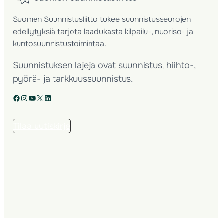
Suomen Suunnistusliitto tukee suunnistusseurojen
edellytyksiä tarjota laadukasta kilpailu-, nuoriso- ja
kuntosuunnistustoimintaa.
Suunnistuksen lajeja ovat suunnistus, hiihto-,
pyörä- ja tarkkuussuunnistus.
Facebook
Instagram
YouTube
X
LinkedIn
Tilaa uutiskirje