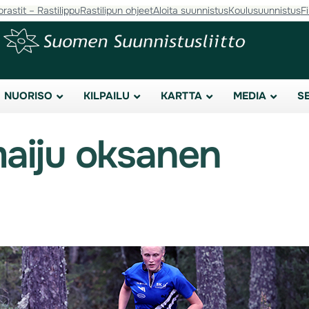
orastit – Rastilippu
Rastilipun ohjeet
Aloita suunnistus
Koulusuunnistus
F
NUORISO
KILPAILU
KARTTA
MEDIA
S
aiju oksanen