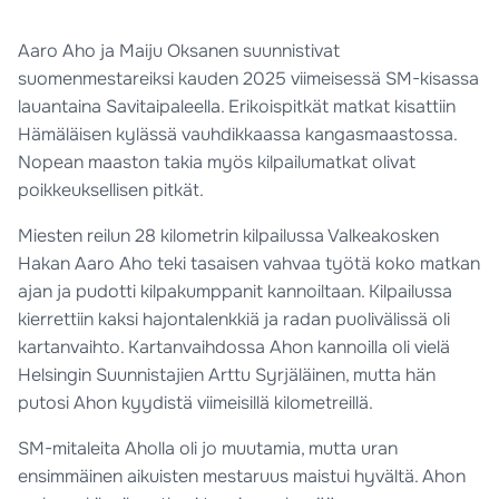
Aaro Aho ja Maiju Oksanen suunnistivat
suomenmestareiksi kauden 2025 viimeisessä SM-kisassa
lauantaina Savitaipaleella. Erikoispitkät matkat kisattiin
Hämäläisen kylässä vauhdikkaassa kangasmaastossa.
Nopean maaston takia myös kilpailumatkat olivat
poikkeuksellisen pitkät.
Miesten reilun 28 kilometrin kilpailussa Valkeakosken
Hakan Aaro Aho teki tasaisen vahvaa työtä koko matkan
ajan ja pudotti kilpakumppanit kannoiltaan. Kilpailussa
kierrettiin kaksi hajontalenkkiä ja radan puolivälissä oli
kartanvaihto. Kartanvaihdossa Ahon kannoilla oli vielä
Helsingin Suunnistajien Arttu Syrjäläinen, mutta hän
putosi Ahon kyydistä viimeisillä kilometreillä.
SM-mitaleita Aholla oli jo muutamia, mutta uran
ensimmäinen aikuisten mestaruus maistui hyvältä. Ahon