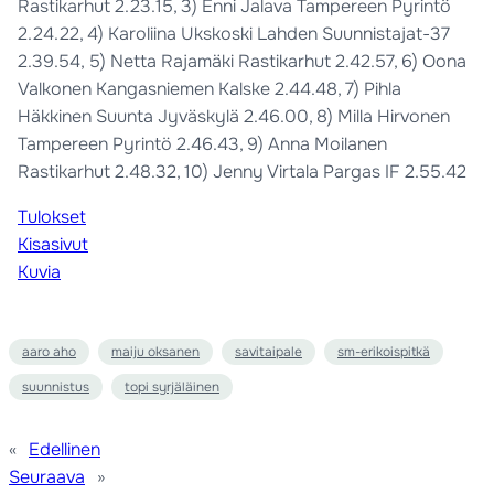
Rastikarhut 2.23.15, 3) Enni Jalava Tampereen Pyrintö
2.24.22, 4) Karoliina Ukskoski Lahden Suunnistajat-37
2.39.54, 5) Netta Rajamäki Rastikarhut 2.42.57, 6) Oona
Valkonen Kangasniemen Kalske 2.44.48, 7) Pihla
Häkkinen Suunta Jyväskylä 2.46.00, 8) Milla Hirvonen
Tampereen Pyrintö 2.46.43, 9) Anna Moilanen
Rastikarhut 2.48.32, 10) Jenny Virtala Pargas IF 2.55.42
Tulokset
Kisasivut
Kuvia
aaro aho
maiju oksanen
savitaipale
sm-erikoispitkä
suunnistus
topi syrjäläinen
«
Edellinen
Seuraava
»