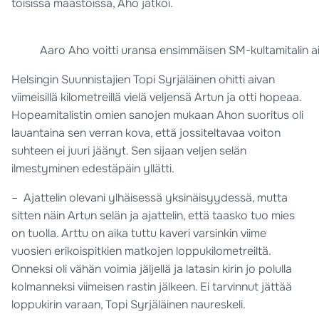
toisissa maastoissa, Aho jatkoi.
Aaro Aho voitti uransa ensimmäisen SM-kultamitalin ai
Helsingin Suunnistajien Topi Syrjäläinen ohitti aivan
viimeisillä kilometreillä vielä veljensä Artun ja otti hopeaa.
Hopeamitalistin omien sanojen mukaan Ahon suoritus oli
lauantaina sen verran kova, että jossiteltavaa voiton
suhteen ei juuri jäänyt. Sen sijaan veljen selän
ilmestyminen edestäpäin yllätti.
– Ajattelin olevani ylhäisessä yksinäisyydessä, mutta
sitten näin Artun selän ja ajattelin, että taasko tuo mies
on tuolla. Arttu on aika tuttu kaveri varsinkin viime
vuosien erikoispitkien matkojen loppukilometreiltä.
Onneksi oli vähän voimia jäljellä ja latasin kirin jo polulla
kolmanneksi viimeisen rastin jälkeen. Ei tarvinnut jättää
loppukirin varaan, Topi Syrjäläinen naureskeli.