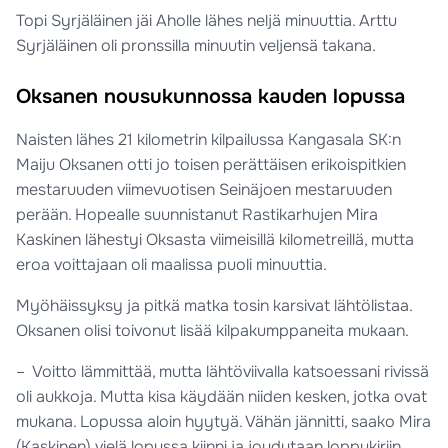
Topi Syrjäläinen jäi Aholle lähes neljä minuuttia. Arttu
Syrjäläinen oli pronssilla minuutin veljensä takana.
Oksanen nousukunnossa kauden lopussa
Naisten lähes 21 kilometrin kilpailussa Kangasala SK:n
Maiju Oksanen otti jo toisen perättäisen erikoispitkien
mestaruuden viimevuotisen Seinäjoen mestaruuden
perään. Hopealle suunnistanut Rastikarhujen Mira
Kaskinen lähestyi Oksasta viimeisillä kilometreillä, mutta
eroa voittajaan oli maalissa puoli minuuttia.
Myöhäissyksy ja pitkä matka tosin karsivat lähtölistaa.
Oksanen olisi toivonut lisää kilpakumppaneita mukaan.
– Voitto lämmittää, mutta lähtöviivalla katsoessani rivissä
oli aukkoja. Mutta kisa käydään niiden kesken, jotka ovat
mukana. Lopussa aloin hyytyä. Vähän jännitti, saako Mira
(Kaskinen) vielä lopussa kiinni ja joudutaan loppukiriin.