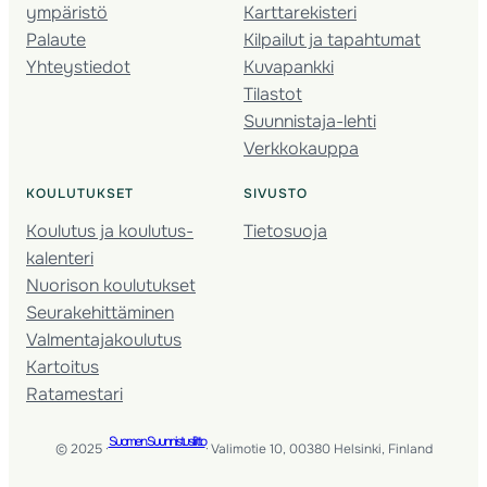
ympäristö
Karttarekisteri
Palaute
Kilpailut ja tapahtumat
Yhteystiedot
Kuvapankki
Tilastot
Suunnistaja-lehti
Verkkokauppa
KOULUTUKSET
SIVUSTO
Koulutus ja koulutus­
Tietosuoja
kalenteri
Nuorison koulutukset
Seura­kehittäminen
Valmentaja­koulutus
Kartoitus
Ratamestari
Suomen Suunnistusliitto
© 2025 ·
· Valimotie 10, 00380 Helsinki, Finland