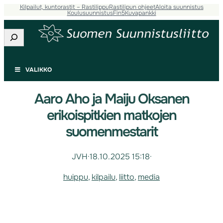
Kilpailut, kuntorastit – Rastilippu
Rastilipun ohjeet
Aloita suunnistus
Koulusuunnistus
Fin5
Kuvapankki
Etsi
VALIKKO
Aaro Aho ja Maiju Oksanen
erikoispitkien matkojen
suomenmestarit
JVH
·
18.10.2025 15:18
·
huippu
, 
kilpailu
, 
liitto
, 
media