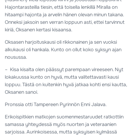
Hajontarasteilla tiesin, että toisella lenkillä Miralla on
hitaampi hajonta ja arvelin hänen olevan minun takana.
Onneksi jaksoin sen verran loppuun asti, ettei tarvinnut
kiriä, Oksanen kertasi kisaansa.
Oksasen harjoituskausi oli rikkonainen ja sen vuoksi
alkukausi oli hankala. Kunto on ollut koko syksyn ajan
nousussa.
– Kisa kisalta olen päässyt parempaan vireeseen. Nyt
lokakuussa kunto on hyvä, mutta valitettavasti kausi
loppuu. Tästä on kuitenkin hyvä jatkaa kohti ensi kautta,
Oksanen sanoi.
Pronssia otti Tampereen Pyrinnön Enni Jalava.
Erikoispitkien matkojen suomenmestaruudet ratkottiin
samassa yhteydessä myös nuorten ja veteraanien
sarjoissa. Aurinkoisessa, mutta syksyisen kylmässä