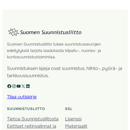
Suomen Suunnistusliitto tukee suunnistusseurojen
edellytyksiä tarjota laadukasta kilpailu-, nuoriso- ja
kuntosuunnistustoimintaa.
Suunnistuksen lajeja ovat suunnistus, hiihto-, pyörä- ja
tarkkuussuunnistus.
Facebook
Instagram
YouTube
X
LinkedIn
Tilaa uutiskirje
SUUNNISTUSLIITTO
SSL
Tietoa Suunnistusliitosta
Lisenssi
Eettiset reitinvalinnat ja
Materiaalit