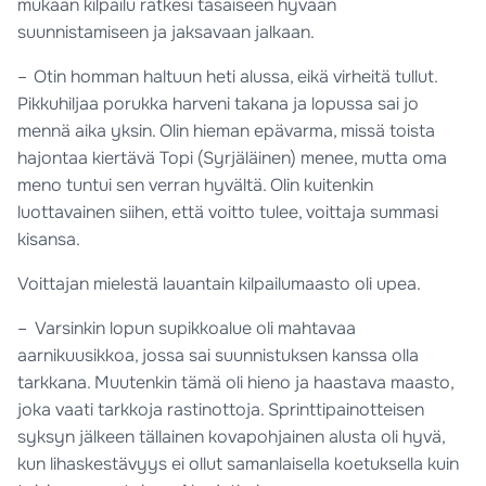
mukaan kilpailu ratkesi tasaiseen hyvään
suunnistamiseen ja jaksavaan jalkaan.
– Otin homman haltuun heti alussa, eikä virheitä tullut.
Pikkuhiljaa porukka harveni takana ja lopussa sai jo
mennä aika yksin. Olin hieman epävarma, missä toista
hajontaa kiertävä Topi (Syrjäläinen) menee, mutta oma
meno tuntui sen verran hyvältä. Olin kuitenkin
luottavainen siihen, että voitto tulee, voittaja summasi
kisansa.
Voittajan mielestä lauantain kilpailumaasto oli upea.
– Varsinkin lopun supikkoalue oli mahtavaa
aarnikuusikkoa, jossa sai suunnistuksen kanssa olla
tarkkana. Muutenkin tämä oli hieno ja haastava maasto,
joka vaati tarkkoja rastinottoja. Sprinttipainotteisen
syksyn jälkeen tällainen kovapohjainen alusta oli hyvä,
kun lihaskestävyys ei ollut samanlaisella koetuksella kuin