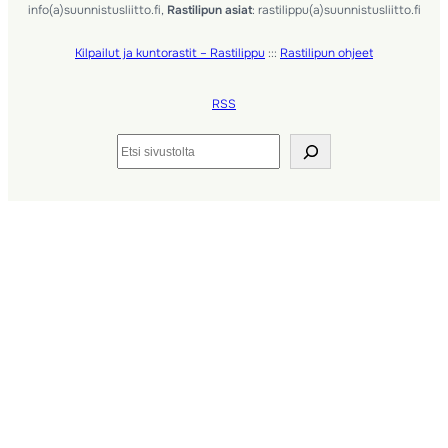
info(a)suunnistusliitto.fi,
Rastilipun asiat
: rastilippu(a)suunnistusliitto.fi
Kilpailut ja kuntorastit – Rastilippu
:::
Rastilipun ohjeet
RSS
Etsi