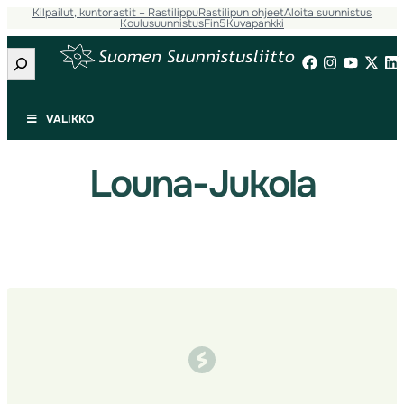
Kilpailut, kuntorastit – Rastilippu
Rastilipun ohjeet
Aloita suunnistus
Siirry
Koulusuunnistus
Fin5
Kuvapankki
sisältöön
Etsi
VALIKKO
Louna-Jukola