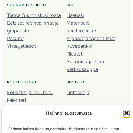
SUUNNISTUSLIITTO
SSL
Tietoa Suunnistusliitosta
Lisenssi
Eettiset reitinvalinnat ja
Materiaalit
ympäristö
Karttarekisteri
Palaute
Kilpailut ja tapahtumat
Yhteystiedot
Kuvapankki
Tilastot
Suunnistaja-lehti
Verkkokauppa
KOULUTUKSET
SIVUSTO
Koulutus ja koulutus­
Tietosuoja
kalenteri
Nuorison koulutukset
Hallinnoi suostumusta
Seura­kehittäminen
Valmentaja­koulutus
Parhaan kokemuksen tarjoamiseksi käytämme teknologioita, kuten
Kartoitus