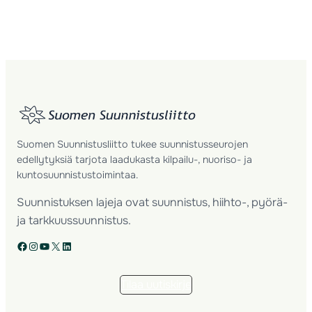
Suomen Suunnistusliitto tukee suunnistusseurojen
edellytyksiä tarjota laadukasta kilpailu-, nuoriso- ja
kuntosuunnistustoimintaa.
Suunnistuksen lajeja ovat suunnistus, hiihto-, pyörä-
ja tarkkuussuunnistus.
Facebook
Instagram
YouTube
X
LinkedIn
Tilaa uutiskirje