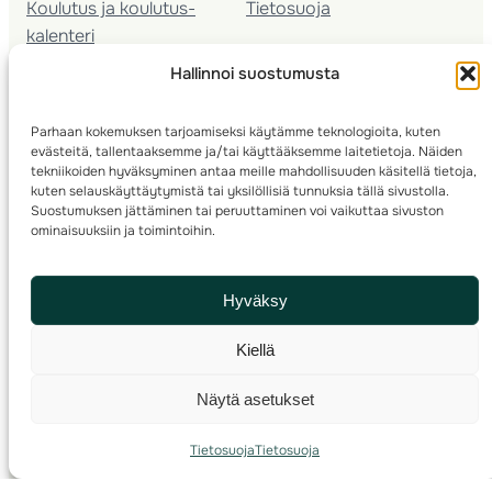
Koulutus ja koulutus­
Tietosuoja
kalenteri
Nuorison koulutukset
Hallinnoi suostumusta
Seura­kehittäminen
Valmentaja­koulutus
Parhaan kokemuksen tarjoamiseksi käytämme teknologioita, kuten
Kartoitus
evästeitä, tallentaaksemme ja/tai käyttääksemme laitetietoja. Näiden
Ratamestari
tekniikoiden hyväksyminen antaa meille mahdollisuuden käsitellä tietoja,
kuten selauskäyttäytymistä tai yksilöllisiä tunnuksia tällä sivustolla.
Suostumuksen jättäminen tai peruuttaminen voi vaikuttaa sivuston
Suomen Suunnistusliitto
© 2025 ·
· Valimotie 10, 00380 Helsinki, Finland
ominaisuuksiin ja toimintoihin.
info(a)suunnistusliitto.fi,
Rastilipun asiat
: rastilippu(a)suunnistusliitto.fi
Hyväksy
Kilpailut ja kuntorastit – Rastilippu
:::
Rastilipun ohjeet
Kiellä
RSS
Näytä asetukset
Etsi
Tietosuoja
Tietosuoja