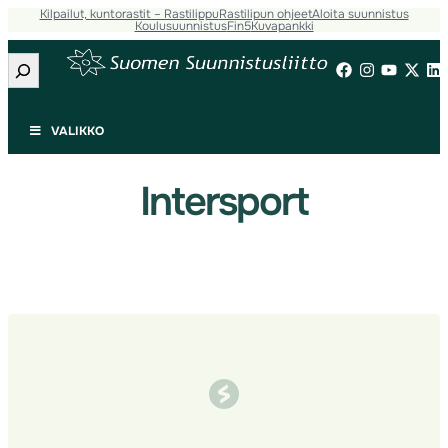
Kilpailut, kuntorastit – Rastilippu
Rastilipun ohjeet
Aloita suunnistus
Siirry
Koulusuunnistus
Fin5
Kuvapankki
sisältöön
Etsi
VALIKKO
Intersport