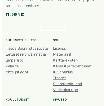
tarkkuussuunnistus.
Facebook
Instagram
YouTube
X
LinkedIn
Tilaa uutiskirje
SUUNNISTUSLIITTO
SSL
Tietoa Suunnistusliitosta
Lisenssi
Eettiset reitinvalinnat ja
Materiaalit
ympäristö
Karttarekisteri
Palaute
Kilpailut ja tapahtumat
Yhteystiedot
Kuvapankki
Tilastot
Suunnistaja-lehti
Verkkokauppa
KOULUTUKSET
SIVUSTO