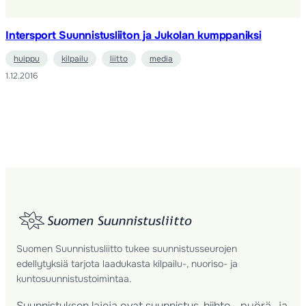
Intersport Suunnistusliiton ja Jukolan kumppaniksi
huippu
kilpailu
liitto
media
1.12.2016
Suomen Suunnistusliitto tukee suunnistusseurojen
edellytyksiä tarjota laadukasta kilpailu-, nuoriso- ja
kuntosuunnistustoimintaa.
Suunnistuksen lajeja ovat suunnistus, hiihto-, pyörä- ja