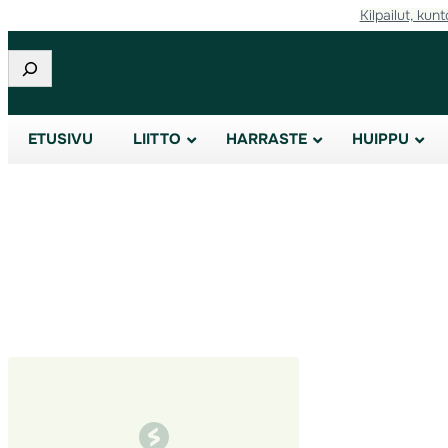
Kilpailut, kunt
Siirry
sisältöön
Etsi
ETUSIVU
LIITTO
HARRASTE
HUIPPU