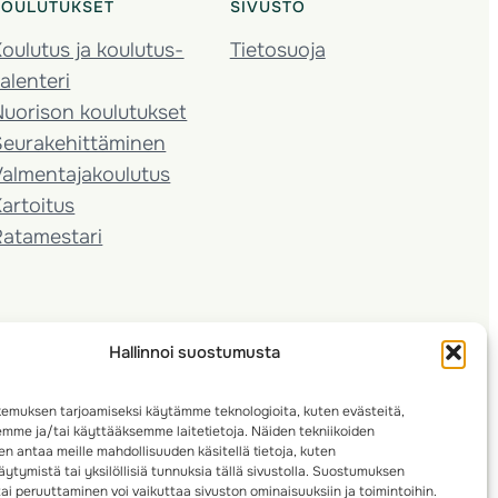
KOULUTUKSET
SIVUSTO
oulutus ja koulutus­
Tietosuoja
alenteri
Nuorison koulutukset
Seura­kehittäminen
almentaja­koulutus
artoitus
Ratamestari
Hallinnoi suostumusta
emuksen tarjoamiseksi käytämme teknologioita, kuten evästeitä,
emme ja/tai käyttääksemme laitetietoja. Näiden tekniikoiden
n antaa meille mahdollisuuden käsitellä tietoja, kuten
ytymistä tai yksilöllisiä tunnuksia tällä sivustolla. Suostumuksen
ai peruuttaminen voi vaikuttaa sivuston ominaisuuksiin ja toimintoihin.