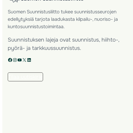
Suomen Suunnistusliitto tukee suunnistusseurojen
edellytyksiä tarjota laadukasta kilpailu-, nuoriso- ja
kuntosuunnistustoimintaa.
Suunnistuksen lajeja ovat suunnistus, hiihto-,
pyörä- ja tarkkuussuunnistus.
Facebook
Instagram
YouTube
X
LinkedIn
Tilaa uutiskirje