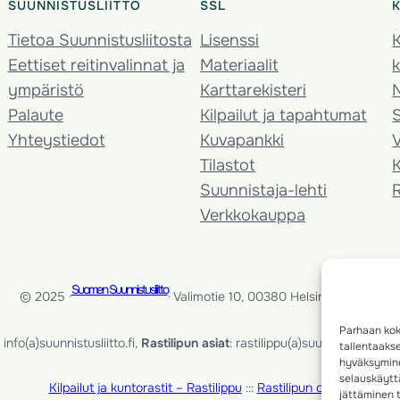
SUUNNISTUSLIITTO
SSL
Tietoa Suunnistusliitosta
Lisenssi
K
Eettiset reitinvalinnat ja
Materiaalit
k
ympäristö
Karttarekisteri
Palaute
Kilpailut ja tapahtumat
Yhteystiedot
Kuvapankki
V
Tilastot
K
Suunnistaja-lehti
Verkkokauppa
Suomen Suunnistusliitto
© 2025 ·
· Valimotie 10, 00380 Helsinki, Finland
Parhaan kok
info(a)suunnistusliitto.fi,
Rastilipun asiat
: rastilippu(a)suunnistusliitto.fi
tallentaaks
hyväksymine
selauskäyttä
Kilpailut ja kuntorastit – Rastilippu
:::
Rastilipun ohjeet
jättäminen t