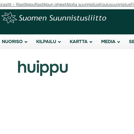
orastit – Rastilippu
Rastilipun ohjeet
Aloita suunnistus
Koulusuunnistus
F
NUORISO
KILPAILU
KARTTA
MEDIA
S
huippu