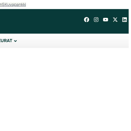
in5
Kuvapankki
EURAT