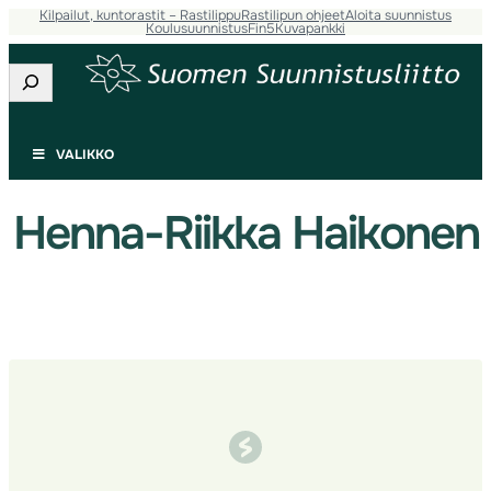
Kilpailut, kuntorastit – Rastilippu
Rastilipun ohjeet
Aloita suunnistus
Siirry
Koulusuunnistus
Fin5
Kuvapankki
sisältöön
Etsi
VALIKKO
Henna-Riikka Haikonen