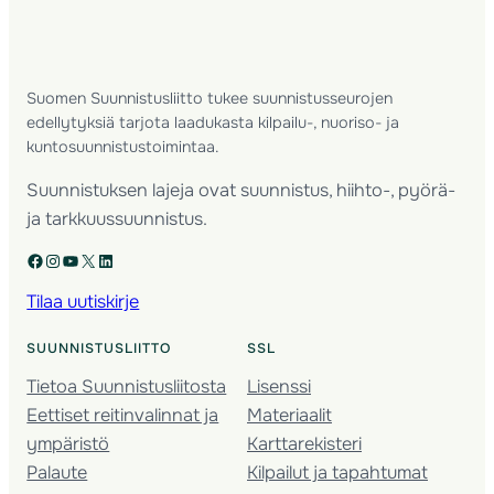
Suomen Suunnistusliitto tukee suunnistusseurojen
edellytyksiä tarjota laadukasta kilpailu-, nuoriso- ja
kuntosuunnistustoimintaa.
Suunnistuksen lajeja ovat suunnistus, hiihto-, pyörä-
ja tarkkuussuunnistus.
Facebook
Instagram
YouTube
X
LinkedIn
Tilaa uutiskirje
SUUNNISTUSLIITTO
SSL
Tietoa Suunnistusliitosta
Lisenssi
Eettiset reitinvalinnat ja
Materiaalit
ympäristö
Karttarekisteri
Palaute
Kilpailut ja tapahtumat