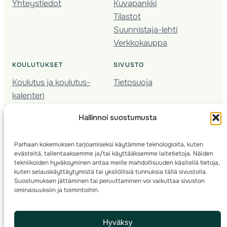
Yhteystiedot
Kuvapankki
Tilastot
Suunnistaja-lehti
Verkkokauppa
KOULUTUKSET
SIVUSTO
Koulutus ja koulutus­
Tietosuoja
kalenteri
Nuorison koulutukset
Hallinnoi suostumusta
Seura­kehittäminen
Valmentaja­koulutus
Parhaan kokemuksen tarjoamiseksi käytämme teknologioita, kuten
Kartoitus
evästeitä, tallentaaksemme ja/tai käyttääksemme laitetietoja. Näiden
Ratamestari
tekniikoiden hyväksyminen antaa meille mahdollisuuden käsitellä tietoja,
kuten selauskäyttäytymistä tai yksilöllisiä tunnuksia tällä sivustolla.
Suostumuksen jättäminen tai peruuttaminen voi vaikuttaa sivuston
Suomen Suunnistusliitto
© 2025 ·
· Valimotie 10, 00380 Helsinki, Finland
ominaisuuksiin ja toimintoihin.
info(a)suunnistusliitto.fi,
Rastilipun asiat
: rastilippu(a)suunnistusliitto.fi
Hyväksy