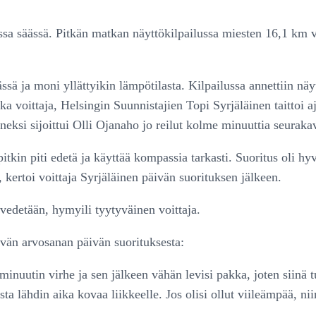
ssa säässä. Pitkän matkan näyttökilpailussa miesten 16,1 km v
ässä ja moni yllättyikin lämpötilasta. Kilpailussa annettiin 
ka voittaja, Helsingin Suunnistajien Topi Syrjäläinen taittoi a
i sijoittui Olli Ojanaho jo reilut kolme minuuttia seurakave
itkin piti edetä ja käyttää kompassia tarkasti. Suoritus oli h
a, kertoi voittaja Syrjäläinen päivän suorituksen jälkeen.
 vedetään, hymyili tyytyväinen voittaja.
tävän arvosanan päivän suorituksesta:
 minuutin virhe ja sen jälkeen vähän levisi pakka, joten siinä
sta lähdin aika kovaa liikkeelle. Jos olisi ollut viileämpää, n