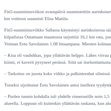
Fin5-suunnistusviikon avauspäivä suunnistettiin aurinkoise
km voittoon suunnisti Elisa Mattila.
Fin5-suunnistusviikko Sallassa käynnistyi aurinkoisessa sä
kilpailussa Outamaan maastossa tarjottiin 16,1 km rata, jon
Voiman Eetu Savolainen 1.08 hitaampana. Miesten kolmanneks
– Kisa oli vauhdikas, jopa yllättävän helppo. Lähes viivaa p
kiinni, ei kaverit pysyneet perässä. Siitä sai itseluottamust
– Tarkoitus on juosta koko viikko ja palkintorahat silmissä
Toiseksi sijoittunut Eetu Savolainen antoi itselleen tyydyt
– Puolen tunnin kohdalla tuli yhdelle rinnerastille noin 1,5
alueella. Loppuun oli kuitenkin yllättävän raskasta, kun alu