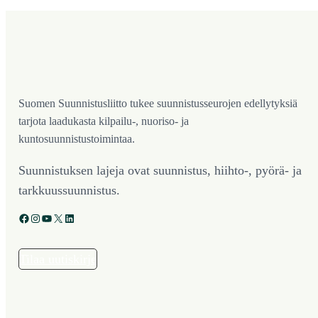
Suomen Suunnistusliitto tukee suunnistusseurojen edellytyksiä
tarjota laadukasta kilpailu-, nuoriso- ja
kuntosuunnistustoimintaa.
Suunnistuksen lajeja ovat suunnistus, hiihto-, pyörä- ja
tarkkuussuunnistus.
Facebook
Instagram
YouTube
X
LinkedIn
Tilaa uutiskirje