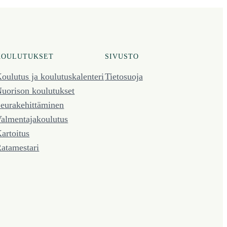
KOULUTUKSET
SIVUSTO
oulutus ja koulutus­kalenteri
Tietosuoja
uorison koulutukset
eura­kehittäminen
almentaja­koulutus
artoitus
atamestari