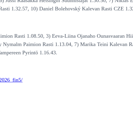
6) Jussi Raasakka Helsingin Suunnistajat 1.30.50, 7) Nikla
asti 1.32.57, 10) Daniel Bolehovský Kalevan Rasti CZE 1.3
aimion Rasti 1.08.50, 3) Eeva-Liina Ojanaho Ounasvaaran Hiih
my Nymalm Paimion Rasti 1.13.04, 7) Marika Teini Kalevan R
ampereen Pyrintö 1.16.43.
/2026_fin5/