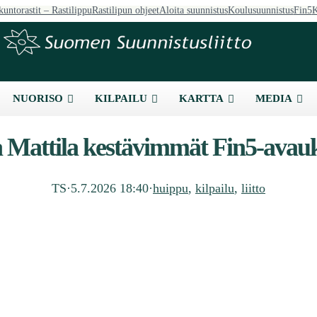
kuntorastit – Rastilippu
Rastilipun ohjeet
Aloita suunnistus
Koulusuunnistus
Fin5
K
NUORISO
KILPAILU
KARTTA
MEDIA
a Mattila kestävimmät Fin5-avauk
TS
·
5.7.2026 18:40
·
huippu
, 
kilpailu
, 
liitto