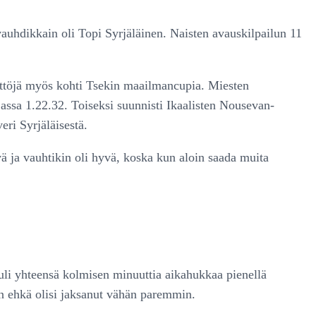
auhdikkain oli Topi Syrjäläinen. Naisten avauskilpailun 11
näyttöjä myös kohti Tsekin maailmancupia. Miesten
jassa 1.22.32. Toiseksi suunnisti Ikaalisten Nousevan-
ri Syrjäläisestä.
yvä ja vauhtikin oli hyvä, koska kun aloin saada muita
 tuli yhteensä kolmisen minuuttia aikahukkaa pienellä
iin ehkä olisi jaksanut vähän paremmin.