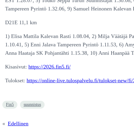
EST 1.28.07, 5) Touko Seppä Turun Suunnistajat 1.30.08, 
Tampereen Pyrintö 1.32.06, 9) Samuel Heinonen Kalevan R
D21E 11,1 km
1) Elisa Mattila Kalevan Rasti 1.08.04, 2) Milja Väätäjä P
1.10.41, 5) Enni Jalava Tampereen Pyrintö 1.11.53, 6) A
Anna Haataja SK Pohjantähti 1.15.38, 10) Anni Haanpää T
Kisasivut:
https://2026.fin5.fi/
Tulokset:
https://online-live.tulospalvelu.fi/tulokset-new/fi
Fin5
suunnistus
«
Edellinen