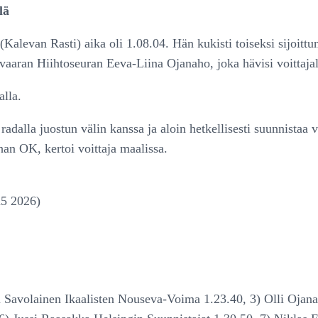
lä
n (Kalevan Rasti) aika oli 1.08.04. Hän kukisti toiseksi sijoit
vaaran Hiihtoseuran Eeva-Liina Ojanaho, joka hävisi voittajal
alla.
adalla juostun välin kanssa ja aloin hetkellisesti suunnistaa v
han OK, kertoi voittaja maalissa.
n5 2026)
tu Savolainen Ikaalisten Nouseva-Voima 1.23.40, 3) Olli Ojan