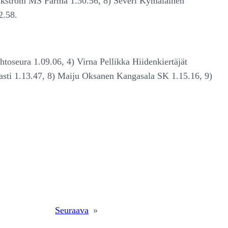
s Ekström MS Parma 1.30.56, 8) Severi Kymäläinen
2.58.
toseura 1.09.06, 4) Virna Pellikka Hiidenkiertäjät
asti 1.13.47, 8) Maiju Oksanen Kangasala SK 1.15.16, 9)
Seuraava
»