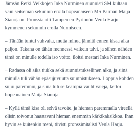
Jämsän Retki-Veikkojen Inka Nurminen suunnisti SM-kultaan
vain seitsemän sekunnin erolla hopeanaiseen MS Parman Maija
Sianojaan. Pronssia otti Tampereen Pyrinnön Venla Harju
kymmenen sekunnin erolla Nurmiseen.
– Tänään tuntui vahvalta, mutta minua jännitti ennen kisaa aika
paljon. Takana on tähän mennessä vaikein talvi, ja siihen nähden
tämä on minulle todella iso voitto, iloitsi mestari Inka Nurminen.
– Radassa oli aika tiukka sekä suunnistuksellinen alku, ja siinä
minulla tuli vähän epäsujuvuutta suunnistukseen. Loppua kohden
sujui paremmin, ja siinä tuli selkeämpiä vauhtivälejä, kertoi
hopeanainen Maija Sianoja.
– Kyllä tämä kisa oli selvä tavoite, ja hieman paremmalla vireellä
olisin toivonut haastavani hieman enemmän kärkikaksikkoa. Ihan
hyvin se kuitenkin meni, tiivisti pronssimitalisti Venla Harju.