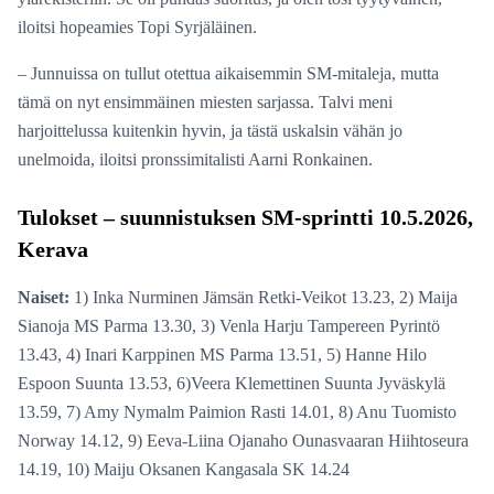
iloitsi hopeamies Topi Syrjäläinen.
– Junnuissa on tullut otettua aikaisemmin SM-mitaleja, mutta
tämä on nyt ensimmäinen miesten sarjassa. Talvi meni
harjoittelussa kuitenkin hyvin, ja tästä uskalsin vähän jo
unelmoida, iloitsi pronssimitalisti Aarni Ronkainen.
Tulokset – suunnistuksen SM-sprintti 10.5.2026,
Kerava
Naiset:
1) Inka Nurminen Jämsän Retki-Veikot 13.23, 2) Maija
Sianoja MS Parma 13.30, 3) Venla Harju Tampereen Pyrintö
13.43, 4) Inari Karppinen MS Parma 13.51, 5) Hanne Hilo
Espoon Suunta 13.53, 6)Veera Klemettinen Suunta Jyväskylä
13.59, 7) Amy Nymalm Paimion Rasti 14.01, 8) Anu Tuomisto
Norway 14.12, 9) Eeva-Liina Ojanaho Ounasvaaran Hiihtoseura
14.19, 10) Maiju Oksanen Kangasala SK 14.24