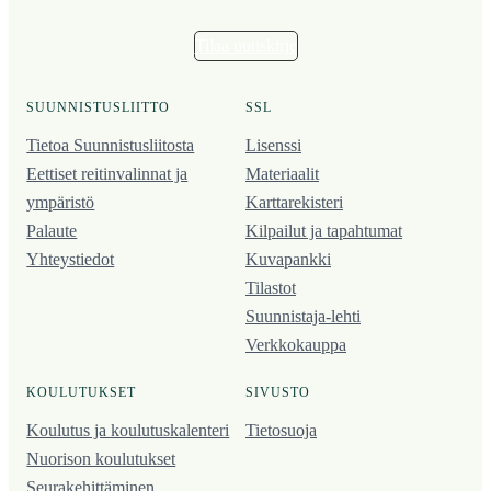
Tilaa uutiskirje
SUUNNISTUSLIITTO
SSL
Tietoa Suunnistusliitosta
Lisenssi
Eettiset reitinvalinnat ja
Materiaalit
ympäristö
Karttarekisteri
Palaute
Kilpailut ja tapahtumat
Yhteystiedot
Kuvapankki
Tilastot
Suunnistaja-lehti
Verkkokauppa
KOULUTUKSET
SIVUSTO
Koulutus ja koulutus­kalenteri
Tietosuoja
Nuorison koulutukset
Seura­kehittäminen