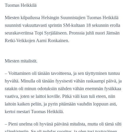
Tuomas Heikkilä
Miesten kilpailussa Helsingin Suunnistajien Tuomas Heikkilä
suunnisti vakuuttavasti sprintin SM-kultaan 18 sekunnin erolla
seurakaveriinsa Topi Syrjäläiseen. Pronssia juhli nuori Jämsän
Retki-Veikkojen Aarni Ronkainen.
Miesten mitalistit.
– Voittaminen oli tänään tavoitteena, ja sen täyttyminen tuntuu
hyvältä. Minulla oli tänään fyysisesti vähän raskaampi päivä, ja
ratakin oli minun odotuksiin nähden vähän enemmän fysiikkaa
vaativa, joten se laittoi koville. Pitkä väli kun tuli eteen, niin
laitoin kaiken peliin, ja pyrin pitämään vauhdin loppuun asti,
kertoi mestari Tuomas Heikkilä.
– Pieni unelma oli hyvänä päivänä mitalista, mutta oli tämä silti
ylärekisteriin. Se oli puhdas suoritus, ja olen tosi tyytyväinen,