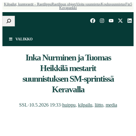
Kilpailut, kuntorastit – Rastilippu
Rastilipun ohjeet
Aloita suunnistus
Koulusuunnistus
Fin5
Kuvapankki
Etsi
VALIKKO
Inka Nurminen ja Tuomas
Heikkilä mestarit
suunnistuksen SM-sprintissä
Keravalla
SSL
·
10.5.2026 19:33
·
huippu
, 
kilpailu
, 
liitto
, 
media