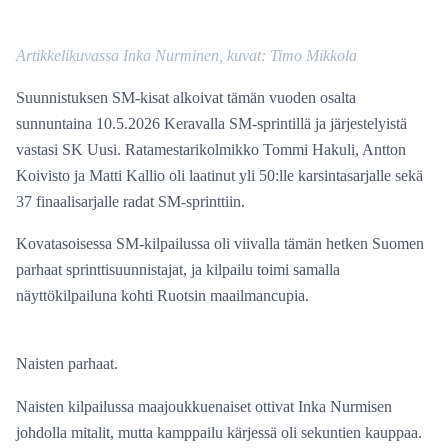
Artikkelikuvassa Inka Nurminen, kuvat: Timo Mikkola
Suunnistuksen SM-kisat alkoivat tämän vuoden osalta
sunnuntaina 10.5.2026 Keravalla SM-sprintillä ja järjestelyistä
vastasi SK Uusi. Ratamestarikolmikko Tommi Hakuli, Antton
Koivisto ja Matti Kallio oli laatinut yli 50:lle karsintasarjalle sekä
37 finaalisarjalle radat SM-sprinttiin.
Kovatasoisessa SM-kilpailussa oli viivalla tämän hetken Suomen
parhaat sprinttisuunnistajat, ja kilpailu toimi samalla
näyttökilpailuna kohti Ruotsin maailmancupia.
Naisten parhaat.
Naisten kilpailussa maajoukkuenaiset ottivat Inka Nurmisen
johdolla mitalit, mutta kamppailu kärjessä oli sekuntien kauppaa.