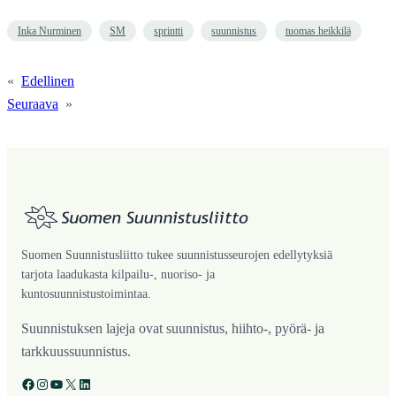
Inka Nurminen
SM
sprintti
suunnistus
tuomas heikkilä
«
Edellinen
Seuraava
»
Suomen Suunnistusliitto tukee suunnistusseurojen edellytyksiä
tarjota laadukasta kilpailu-, nuoriso- ja
kuntosuunnistustoimintaa.
Suunnistuksen lajeja ovat suunnistus, hiihto-, pyörä- ja
tarkkuussuunnistus.
Facebook
Instagram
YouTube
X
LinkedIn