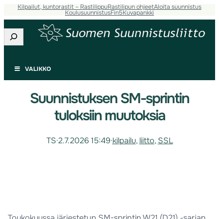
Kilpailut, kuntorastit – Rastilippu
Rastilipun ohjeet
Aloita suunnistus
Koulusuunnistus
Fin5
Kuvapankki
Etsi
VALIKKO
Suunnistuksen SM-sprintin
tuloksiin muutoksia
TS
·
2.7.2026 15:49
·
kilpailu
, 
liitto
, 
SSL
Toukokuussa järjestetyn SM-sprintin W21 (D21) -sarjan