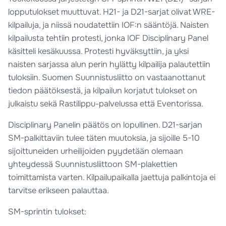
lopputulokset muuttuvat. H21- ja D21-sarjat olivat WRE-
kilpailuja, ja niissä noudatettiin IOF:n sääntöjä. Naisten
kilpailusta tehtiin protesti, jonka IOF Disciplinary Panel
käsitteli kesäkuussa. Protesti hyväksyttiin, ja yksi
naisten sarjassa alun perin hylätty kilpailija palautettiin
tuloksiin. Suomen Suunnistusliitto on vastaanottanut
tiedon päätöksestä, ja kilpailun korjatut tulokset on
julkaistu sekä Rastilippu-palvelussa että Eventorissa.
Disciplinary Panelin päätös on lopullinen. D21-sarjan
SM-palkittaviin tulee täten muutoksia, ja sijoille 5-10
sijoittuneiden urheilijoiden pyydetään olemaan
yhteydessä Suunnistusliittoon SM-plakettien
toimittamista varten. Kilpailupaikalla jaettuja palkintoja ei
tarvitse erikseen palauttaa.
SM-sprintin tulokset: