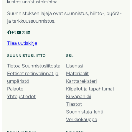
kuntosuunnistustoimintaa.
Suunnistuksen lajeja ovat suunnistus, hiihto-, pyörä-
ja tarkkuussuunnistus.
Facebook
Instagram
YouTube
X
LinkedIn
Tilaa uutiskirje
SUUNNISTUSLIITTO
SSL
Tietoa Suunnistusliitosta
Lisenssi
Eettiset reitinvalinnat ja
Materiaalit
ympäristö
Karttarekisteri
Palaute
Kilpailut ja tapahtumat
Yhteystiedot
Kuvapankki
Tilastot
Suunnistaja-lehti
Verkkokauppa