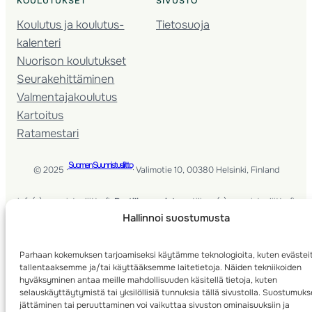
KOULUTUKSET
SIVUSTO
Koulutus ja koulutus­
Tietosuoja
kalenteri
Nuorison koulutukset
Seura­kehittäminen
Valmentaja­koulutus
Kartoitus
Ratamestari
Suomen Suunnistusliitto
© 2025 ·
· Valimotie 10, 00380 Helsinki, Finland
info(a)suunnistusliitto.fi,
Rastilipun asiat
: rastilippu(a)suunnistusliitto.fi
Hallinnoi suostumusta
Kilpailut ja kuntorastit – Rastilippu
:::
Rastilipun ohjeet
Parhaan kokemuksen tarjoamiseksi käytämme teknologioita, kuten evästei
tallentaaksemme ja/tai käyttääksemme laitetietoja. Näiden tekniikoiden
RSS
hyväksyminen antaa meille mahdollisuuden käsitellä tietoja, kuten
selauskäyttäytymistä tai yksilöllisiä tunnuksia tällä sivustolla. Suostumuk
Etsi
jättäminen tai peruuttaminen voi vaikuttaa sivuston ominaisuuksiin ja