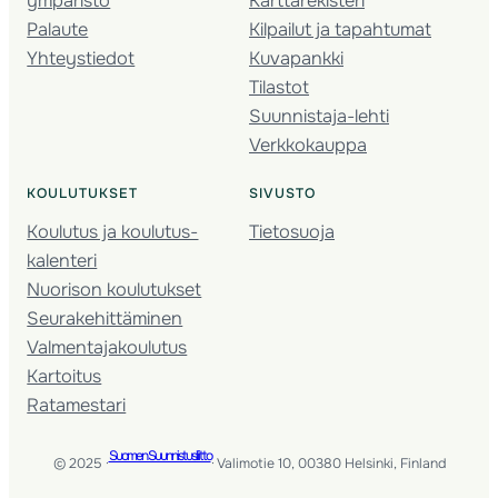
ympäristö
Karttarekisteri
Palaute
Kilpailut ja tapahtumat
Yhteystiedot
Kuvapankki
Tilastot
Suunnistaja-lehti
Verkkokauppa
KOULUTUKSET
SIVUSTO
Koulutus ja koulutus­
Tietosuoja
kalenteri
Nuorison koulutukset
Seura­kehittäminen
Valmentaja­koulutus
Kartoitus
Ratamestari
Suomen Suunnistusliitto
© 2025 ·
· Valimotie 10, 00380 Helsinki, Finland