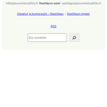
info(a)suunnistusliitto.fi,
Rastilipun asiat
: rastilippu(a)suunnistusliitto.fi
Kilpailut ja kuntorastit – Rastilippu
:::
Rastilipun ohjeet
RSS
Etsi