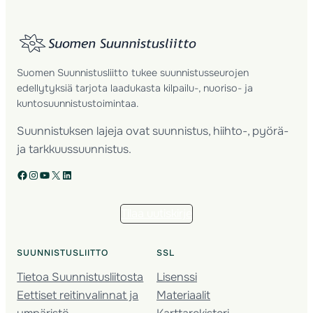
Suomen Suunnistusliitto tukee suunnistusseurojen
edellytyksiä tarjota laadukasta kilpailu-, nuoriso- ja
kuntosuunnistustoimintaa.
Suunnistuksen lajeja ovat suunnistus, hiihto-, pyörä-
ja tarkkuussuunnistus.
Facebook
Instagram
YouTube
X
LinkedIn
Tilaa uutiskirje
SUUNNISTUSLIITTO
SSL
Tietoa Suunnistusliitosta
Lisenssi
Eettiset reitinvalinnat ja
Materiaalit