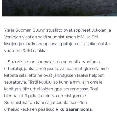
Yle ja Suomen Suunnistusliitto ovat sopineet Jukolan ja
Venlojen viestien sekä suunnistuksen MM- ja EM-
kisojen ja maailmancup-osakilpailujen esitysoikeuksista
vuoteen 2030 saakka.
– Suunnistus on suomalaisten suuresti arvostama
urheilulaji, jonka lähetykset ovat saaneet yleisöltämme
kiitosta siitä, että ne ovat jännityksen lisäksi helposti
seurattavia. Tästä kuuluu iso kunnia mm. lajin omalle
kehitystyölle urheilijoiden gps-seurannassa. Tosi
hienoa, että pitkä ja toimiva yhteistyömme
Suunnistusliiton kanssa jatkuu, iloitsee Ylen
urheiluoikeuksien päällikkö
Riku Saaranluoma
.