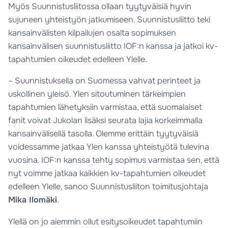
Myös Suunnistusliitossa ollaan tyytyväisiä hyvin
sujuneen yhteistyön jatkumiseen. Suunnistusliitto teki
kansainvälisten kilpailujen osalta sopimuksen
kansainvälisen suunnistusliitto IOF:n kanssa ja jatkoi kv-
tapahtumien oikeudet edelleen Ylelle.
– Suunnistuksella on Suomessa vahvat perinteet ja
uskollinen yleisö. Ylen sitoutuminen tärkeimpien
tapahtumien lähetyksiin varmistaa, että suomalaiset
fanit voivat Jukolan lisäksi seurata lajia korkeimmalla
kansainvälisellä tasolla. Olemme erittäin tyytyväisiä
voidessamme jatkaa Ylen kanssa yhteistyötä tulevina
vuosina. IOF:n kanssa tehty sopimus varmistaa sen, että
nyt voimme jatkaa kaikkien kv-tapahtumien oikeudet
edelleen Ylelle, sanoo Suunnistusliiton toimitusjohtaja
Mika Ilomäki
.
Ylellä on jo aiemmin ollut esitysoikeudet tapahtumiin