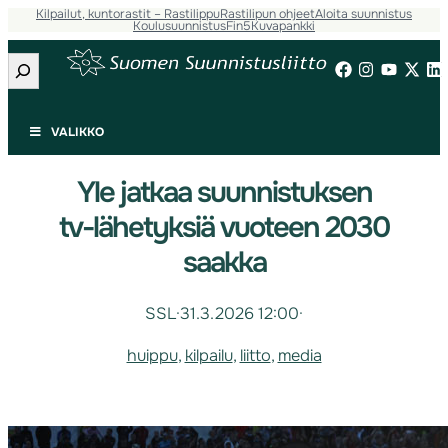
Kilpailut, kuntorastit – Rastilippu
Rastilipun ohjeet
Aloita suunnistus
Koulusuunnistus
Fin5
Kuvapankki
Etsi
VALIKKO
Yle jatkaa suunnistuksen
tv-lähetyksiä vuoteen 2030
saakka
SSL
·
31.3.2026 12:00
·
huippu
, 
kilpailu
, 
liitto
, 
media