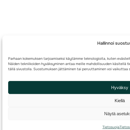
Hallinnoi suost
Parhaan kokemuksen tarjoamiseksi käytämme teknologioita, kuten evästeit
Näiden tekniikoiden hyväksyminen antaa meille mahdollisuuden käsitellä tie
tällä sivustolla. Suostumuksen jättäminen tai peruuttaminen voi vaikuttaa s
Hyväksy
Kiellä
Näytä asetuk
Tietosuoja
Tietos