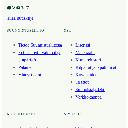
Facebook
Instagram
YouTube
X
LinkedIn
Tilaa uutiskirje
SUUNNISTUSLIITTO
SSL
Tietoa Suunnistusliitosta
Lisenssi
Eettiset reitinvalinnat ja
Materiaalit
ympäristö
Karttarekisteri
Palaute
Kilpailut ja tapahtumat
Yhteystiedot
Kuvapankki
Tilastot
Suunnistaja-lehti
Verkkokauppa
KOULUTUKSET
SIVUSTO