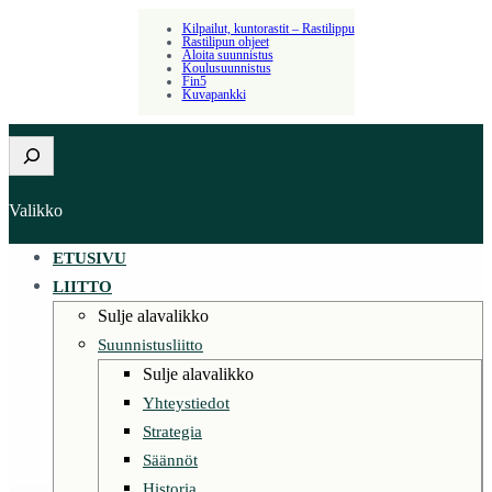
Kilpailut, kuntorastit – Rastilippu
Rastilipun ohjeet
Aloita suunnistus
Koulusuunnistus
Fin5
Kuvapankki
Etsi
Valikko
ETUSIVU
LIITTO
Sulje alavalikko
Suunnistusliitto
Sulje alavalikko
Yhteystiedot
Strategia
Säännöt
Historia