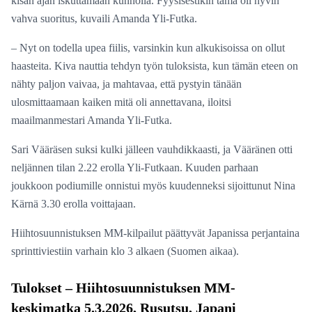
kisan ajan iskuttamaan kunnolla. Fyysisestikin tämä oli hyvin
vahva suoritus, kuvaili Amanda Yli-Futka.
– Nyt on todella upea fiilis, varsinkin kun alkukisoissa on ollut
haasteita. Kiva nauttia tehdyn työn tuloksista, kun tämän eteen on
nähty paljon vaivaa, ja mahtavaa, että pystyin tänään
ulosmittaamaan kaiken mitä oli annettavana, iloitsi
maailmanmestari Amanda Yli-Futka.
Sari Vääräsen suksi kulki jälleen vauhdikkaasti, ja Vääränen otti
neljännen tilan 2.22 erolla Yli-Futkaan. Kuuden parhaan
joukkoon podiumille onnistui myös kuudenneksi sijoittunut Nina
Kärnä 3.30 erolla voittajaan.
Hiihtosuunnistuksen MM-kilpailut päättyvät Japanissa perjantaina
sprinttiviestiin varhain klo 3 alkaen (Suomen aikaa).
Tulokset – Hiihtosuunnistuksen MM-
keskimatka 5.3.2026, Rusutsu, Japani