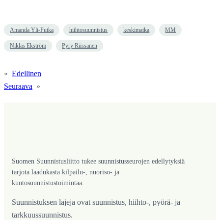
Amanda Yli-Futka
hiihtosuunnistus
keskimatka
MM
Niklas Ekström
Pyry Riissanen
«
Edellinen
Seuraava
»
Suomen Suunnistusliitto tukee suunnistusseurojen edellytyksiä
tarjota laadukasta kilpailu-, nuoriso- ja
kuntosuunnistustoimintaa.
Suunnistuksen lajeja ovat suunnistus, hiihto-, pyörä- ja
tarkkuussuunnistus.