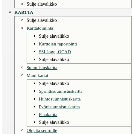
Sulje alavalikko
KARTTA
Sulje alavalikko
Karttatoiminta
Sulje alavalikko
Karttojen raportointi
SSL logo, OCAD
Sulje alavalikko
Suunnistuskartta
Muut kartat
Sulje alavalikko
Sprinttisuunnistuskartta
Hiihtosuunnistuskartta
Pyöräsuunnistuskartta
Pihakartta
Sulje alavalikko
Ohjeita seuroille