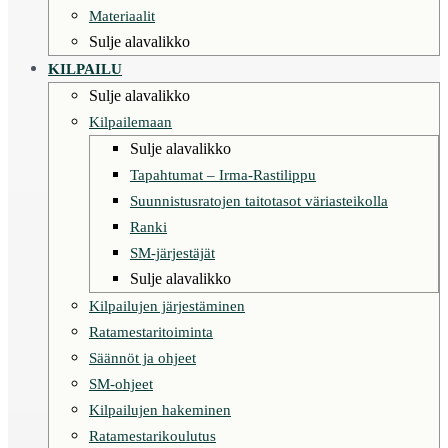
Materiaalit
Sulje alavalikko
KILPAILU
Sulje alavalikko
Kilpailemaan
Sulje alavalikko
Tapahtumat – Irma-Rastilippu
Suunnistusratojen taitotasot väriasteikolla
Ranki
SM-järjestäjät
Sulje alavalikko
Kilpailujen järjestäminen
Ratamestaritoiminta
Säännöt ja ohjeet
SM-ohjeet
Kilpailujen hakeminen
Ratamestarikoulutus