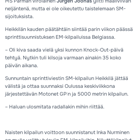
MS Parman virolainen
Jürgen Joonas
ylitti maaliviivan
neljäntenä, mutta ei ole oikeutettu taistelemaan SM-
sijoituksista.
Heikkilän kauden päätähtäin siintää parin viikon päässä
sprinttisuunnistuksen EM-kilpailuissa Belgiassa.
– Oli kiva saada vielä yksi kunnon Knock-Out-päivä
tehtyä. Nytkin tuli kilsoja varmaan ainakin 35 koko
päivän aikana.
Sunnuntain sprinttiviestin SM-kilpailun Heikkilä jättää
välistä ja ottaa suunnaksi Oulussa keskiviikkona
järjestettävän Motonet GP:n ja 5000 metrin kilpailun.
– Haluan ulosmitata radallakin mihin riittää.
Naisten kilpailun voittoon suunnistanut Inka Nurminen