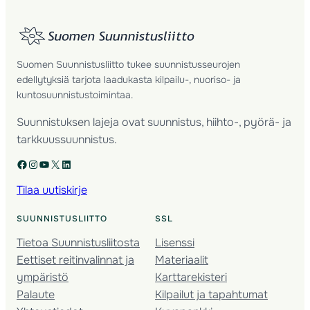
Suomen Suunnistusliitto tukee suunnistusseurojen
edellytyksiä tarjota laadukasta kilpailu-, nuoriso- ja
kuntosuunnistustoimintaa.
Suunnistuksen lajeja ovat suunnistus, hiihto-, pyörä- ja
tarkkuussuunnistus.
Facebook
Instagram
YouTube
X
LinkedIn
Tilaa uutiskirje
SUUNNISTUSLIITTO
SSL
Tietoa Suunnistusliitosta
Lisenssi
Eettiset reitinvalinnat ja
Materiaalit
ympäristö
Karttarekisteri
Palaute
Kilpailut ja tapahtumat