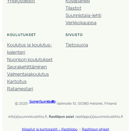
Yhteystiedot
Kuvapankki
Tilastot
Suunnistaja-lehti
Verkkokauppa
KOULUTUKSET
SIVUSTO
Koulutus ja koulutus­
Tietosuoja
kalenteri
Nuorison koulutukset
Seura­kehittäminen
Valmentaja­koulutus
Kartoitus
Ratamestari
Suomen Suunnistusliitto
© 2025 ·
· Valimotie 10, 00380 Helsinki, Finland
info(a)suunnistusliitto.fi,
Rastilipun asiat
: rastilippu(a)suunnistusliitto.fi
Kilpailut ja kuntorastit – Rastilippu
:::
Rastilipun ohjeet