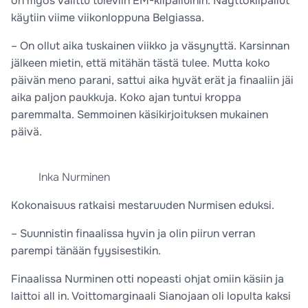
on myös valittu tuleviin EM-kilpailuihin. Näyttökilpailut
käytiin viime viikonloppuna Belgiassa.
– On ollut aika tuskainen viikko ja väsynyttä. Karsinnan
jälkeen mietin, että mitähän tästä tulee. Mutta koko
päivän meno parani, sattui aika hyvät erät ja finaaliin jäi
aika paljon paukkuja. Koko ajan tuntui kroppa
paremmalta. Semmoinen käsikirjoituksen mukainen
päivä.
Inka Nurminen
Kokonaisuus ratkaisi mestaruuden Nurmisen eduksi.
– Suunnistin finaalissa hyvin ja olin piirun verran
parempi tänään fyysisestikin.
Finaalissa Nurminen otti nopeasti ohjat omiin käsiin ja
laittoi all in. Voittomarginaali Sianojaan oli lopulta kaksi