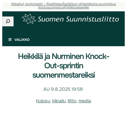
Kilpailut, kuntorastit – Rastilippu
Rastilipun ohjeet
Aloita suunnistus
Koulusuunnistus
Fin5
Kuvapankki
Etsi
VALIKKO
Heikkilä ja Nurminen Knock-
Out-sprintin
suomenmestareiksi
AU
·
9.8.2025 19:58
·
huippu
, 
kilpailu
, 
liitto
, 
media