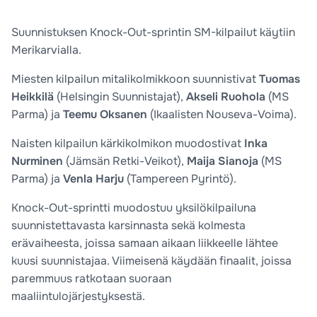
Suunnistuksen Knock-Out-sprintin SM-kilpailut käytiin
Merikarvialla.
Miesten kilpailun mitalikolmikkoon suunnistivat
Tuomas
Heikkilä
(Helsingin Suunnistajat),
Akseli Ruohola
(MS
Parma) ja
Teemu Oksanen
(Ikaalisten Nouseva-Voima).
Naisten kilpailun kärkikolmikon muodostivat
Inka
Nurminen
(Jämsän Retki-Veikot),
Maija Sianoja
(MS
Parma) ja
Venla Harju
(Tampereen Pyrintö).
Knock-Out-sprintti muodostuu yksilökilpailuna
suunnistettavasta karsinnasta sekä kolmesta
erävaiheesta, joissa samaan aikaan liikkeelle lähtee
kuusi suunnistajaa. Viimeisenä käydään finaalit, joissa
paremmuus ratkotaan suoraan
maaliintulojärjestyksestä.