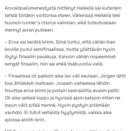
Arvokilpailumenestystä niittänyt Heikkilä sai kuitenkin
tehdä töitäkin voittonsa eteen. Välierissä Heikkilä teki
huonon runner’s choice valinnan, eikä toteutuskaan
mennyt aivan putkeen.
– Eroa sai kerätä kiinni. Siinä tuntui, että vähän liian
koville joutui semifinaalissa, mutta yllättävän hyvin
löytyi finaaliin paukkuja. Kaivoin vähän nopeemmat
kengät finaaliin, niin sai ehkä lisäbuustia vielä.
– Finaalissa oli paikoin aika iso väli keulaan. Jürgen lähti
tosi ärhäkästi matkaan. Jossain vaiheessa lähdin
hivuttaa eroa kiinni ja jostain kasirastilta avasin pellit.
Oli aika selkeä loppu ja hyvissä ajoin katsoin miten ne
lopun välit pitää mennä. Hyvin pystyin pitämään
vauhdin. Ei tullut sellaista hyytymistä, vaikka aika
ajoissa aloitti kirin.