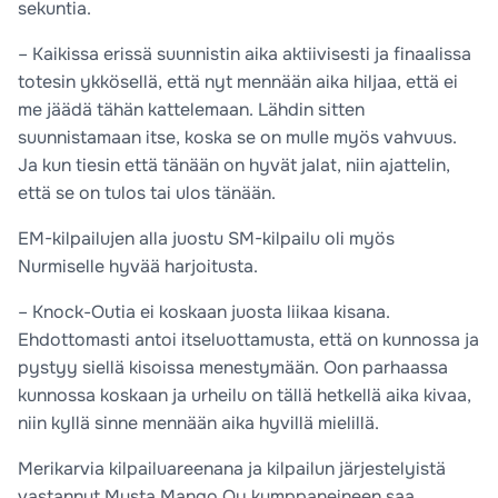
sekuntia.
– Kaikissa erissä suunnistin aika aktiivisesti ja finaalissa
totesin ykkösellä, että nyt mennään aika hiljaa, että ei
me jäädä tähän kattelemaan. Lähdin sitten
suunnistamaan itse, koska se on mulle myös vahvuus.
Ja kun tiesin että tänään on hyvät jalat, niin ajattelin,
että se on tulos tai ulos tänään.
EM-kilpailujen alla juostu SM-kilpailu oli myös
Nurmiselle hyvää harjoitusta.
– Knock-Outia ei koskaan juosta liikaa kisana.
Ehdottomasti antoi itseluottamusta, että on kunnossa ja
pystyy siellä kisoissa menestymään. Oon parhaassa
kunnossa koskaan ja urheilu on tällä hetkellä aika kivaa,
niin kyllä sinne mennään aika hyvillä mielillä.
Merikarvia kilpailuareenana ja kilpailun järjestelyistä
vastannut Musta Mango Oy kumppaneineen saa