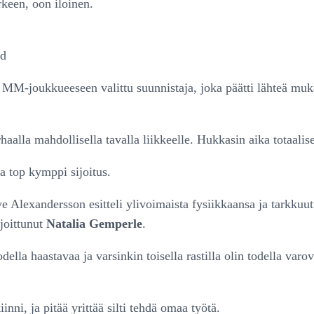
rkeen, oon iloinen.
ed
MM-joukkueeseen valittu suunnistaja, joka päätti lähteä muk
haalla mahdollisella tavalla liikkeelle. Hukkasin aika totaalis
a top kymppi sijoitus.
ve Alexandersson esitteli ylivoimaista fysiikkaansa ja tarkkuu
ijoittunut
Natalia Gemperle
.
lla haastavaa ja varsinkin toisella rastilla olin todella varova
nni, ja pitää yrittää silti tehdä omaa työtä.