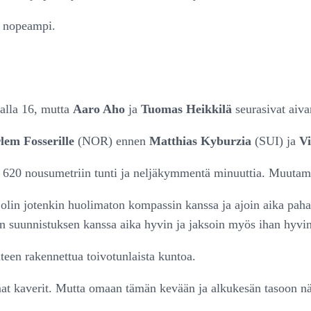
a nopeampi.
jalla 16, mutta
Aaro Aho
ja
Tuomas Heikkilä
seurasivat aivan
em Fosserille
(NOR) ennen
Matthias Kyburzia
(SUI) ja
Vi
620 nousumetriin tunti ja neljäkymmentä minuuttia. Muutama v
olin jotenkin huolimaton kompassin kanssa ja ajoin aika pahast
n suunnistuksen kanssa aika hyvin ja jaksoin myös ihan hyvin
een rakennettua toivotunlaista kuntoa.
t kaverit. Mutta omaan tämän kevään ja alkukesän tasoon näh