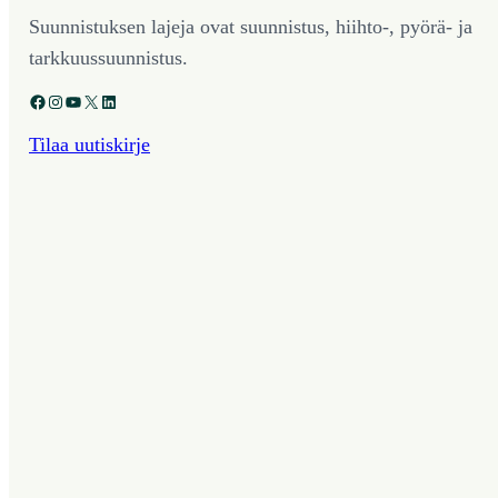
Suunnistuksen lajeja ovat suunnistus, hiihto-, pyörä- ja
tarkkuussuunnistus.
Facebook
Instagram
YouTube
X
LinkedIn
Tilaa uutiskirje