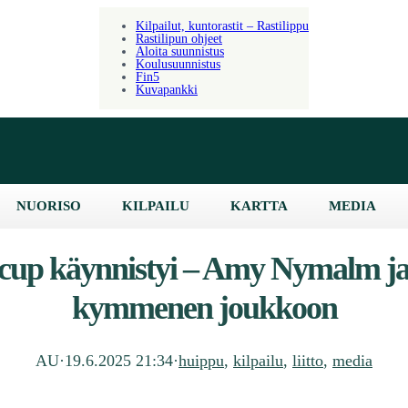
Kilpailut, kuntorastit – Rastilippu
Rastilipun ohjeet
Aloita suunnistus
Koulusuunnistus
Fin5
Kuvapankki
NUORISO
KILPAILU
KARTTA
MEDIA
up käynnistyi – Amy Nymalm ja 
kymmenen joukkoon
AU
·
19.6.2025 21:34
·
huippu
, 
kilpailu
, 
liitto
, 
media