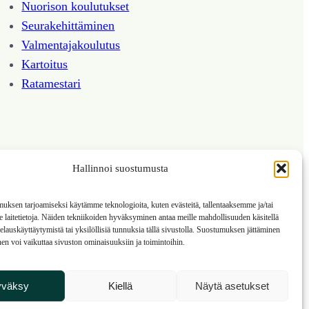
Nuorison koulutukset
Seura­kehittäminen
Valmentaja­koulutus
Kartoitus
Ratamestari
Hallinnoi suostumusta
ksen tarjoamiseksi käytämme teknologioita, kuten evästeitä, tallentaaksemme ja/tai
laitetietoja. Näiden tekniikoiden hyväksyminen antaa meille mahdollisuuden käsitellä
 selauskäyttäytymistä tai yksilöllisiä tunnuksia tällä sivustolla. Suostumuksen jättäminen
nen voi vaikuttaa sivuston ominaisuuksiin ja toimintoihin.
yväksy
Kiellä
Näytä asetukset