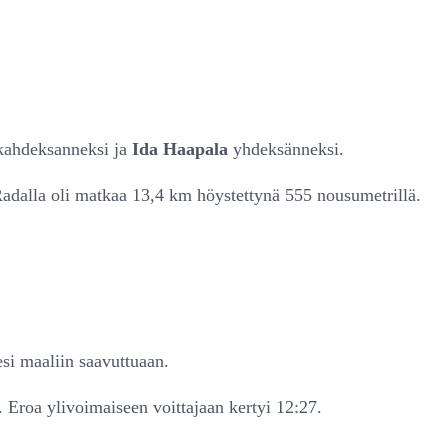
 kahdeksanneksi ja
Ida Haapala
yhdeksänneksi.
dalla oli matkaa 13,4 km höystettynä 555 nousumetrillä.
si maaliin saavuttuaan.
n. Eroa ylivoimaiseen voittajaan kertyi 12:27.