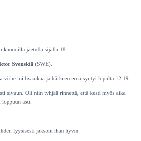
 kannoilla jaetulla sijalla 18.
ktor Svenskiä
(SWE).
irhe toi lisäaikaa ja kärkeen eroa syntyi lopulta 12:19.
i sivuun. Oli niin tyhjää rinnettä, että kesti myös aika
 loppuun asti.
den fyysisesti jaksoin ihan hyvin.