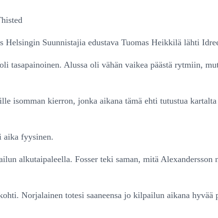
histed
ös Helsingin Suunnistajia edustava Tuomas Heikkilä lähti Idr
 oli tasapainoinen. Alussa oli vähän vaikea päästä rytmiin, m
lille isomman kierron, jonka aikana tämä ehti tutustua kartal
i aika fyysinen.
ailun alkutaipaleella. Fosser teki saman, mitä Alexandersson n
kohti. Norjalainen totesi saaneensa jo kilpailun aikana hyvää