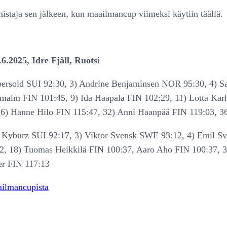
nistaja sen jälkeen, kun maailmancup viimeksi käytiin täällä.
.2025, Idre Fjäll, Ruotsi
rsold SUI 92:30, 3) Andrine Benjaminsen NOR 95:30, 4) S
alm FIN 101:45, 9) Ida Haapala FIN 102:29, 11) Lotta Karho
26) Hanne Hilo FIN 115:47, 32) Anni Haanpää FIN 119:03, 
 Kyburz SUI 92:17, 3) Viktor Svensk SWE 93:12, 4) Emil 
2, 18) Tuomas Heikkilä FIN 100:37, Aaro Aho FIN 100:37, 
er FIN 117:13
ailmancupista