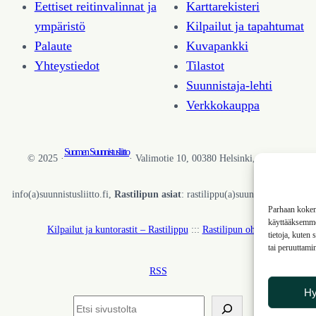
Eettiset reitinvalinnat ja
Karttarekisteri
ympäristö
Kilpailut ja tapahtumat
Palaute
Kuvapankki
Yhteystiedot
Tilastot
Suunnistaja-lehti
Verkkokauppa
Suomen Suunnistusliitto
© 2025 ·
· Valimotie 10, 00380 Helsinki, Finland
info(a)suunnistusliitto.fi,
Rastilipun asiat
: rastilippu(a)suunnistusliitto.fi
Parhaan kokemu
käyttääksemme 
Kilpailut ja kuntorastit – Rastilippu
:::
Rastilipun ohjeet
tietoja, kuten
tai peruuttami
RSS
H
Etsi