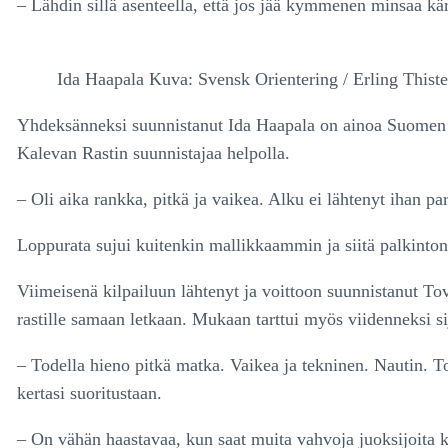
– Lähdin sillä asenteella, että jos jää kymmenen minsaa kä
Ida Haapala Kuva: Svensk Orientering / Erling Thist
Yhdeksänneksi suunnistanut Ida Haapala on ainoa Suomen 
Kalevan Rastin suunnistajaa helpolla.
– Oli aika rankka, pitkä ja vaikea. Alku ei lähtenyt ihan par
Loppurata sujui kuitenkin mallikkaammin ja siitä palkinton
Viimeisenä kilpailuun lähtenyt ja voittoon suunnistanut To
rastille samaan letkaan. Mukaan tarttui myös viidenneksi s
– Todella hieno pitkä matka. Vaikea ja tekninen. Nautin. Tode
kertasi suoritustaan.
– On vähän haastavaa, kun saat muita vahvoja juoksijoita kii