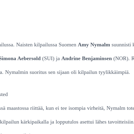
ailussa. Naisten kilpailussa Suomen
Amy Nymalm
suunnisti
Simona Aebersold
(SUI) ja
Andrine Benjaminsen
(NOR). Ra
a. Nymalmin suoritus sen sijaan oli kilpailun tyylikkäimpiä.
sted
ä maastossa riittää, kun ei tee isompia virheitä, Nymalm tote
ilpailun kärkipaikalla ja lopputulos asettui lähes tavoitteisii