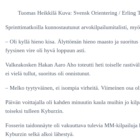
Tuomas Heikkilä Kuva: Svensk Orientering / Erling T
Sprinttimatkoilla kunnostautunut arvokilpailumitalisti, my
– Oli kyllä hieno kisa. Älyttömän hieno maasto ja suoritus
fyysinen vire oli hyvä loppuun asti.
Valkeakosken Hakan Aaro Aho toteutti heti toiselle rastivä
ei vielä tullut, suoritus oli onnistunut.
– Melko tyytyväinen, ei isompia virheitä. Viimeinen osa ol
Päivän voittajalla oli kahden minuutin kaula muihin jo kilp
toiseksi tulleen Kyburzin.
Fosserin taidonnäyte oli vakuuttava tulevia MM-kilpailuja 
Kyburzin selkä alkoi lähestyä.