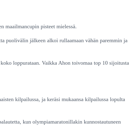
een maailmancupin pisteet mielessä.
utta puolivälin jälkeen alkoi rullaamaan vähän paremmin ja
ta koko loppurataan. Vaikka Ahon toivomaa top 10 sijoitusta
aisten kilpailussa, ja keräsi mukaansa kilpailussa lopulta
 palautetta, kun olympiamaratonillakin kunnostautuneen