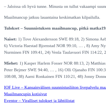
– Jaloissa oli hyvä tunne. Minusta on tullut vakaampi suun
Maailmancup jatkuu lauantaina keskimatkan kilpailulla.
Tulokset – Suunnistuksen maailmancup, pitkä matka19.6
Naiset:
1) Tove Alexandersson SWE 89:18, 2) Simona Aebe
6) Victoria Haestad Bjornstad NOR 99:10, … , 8) Amy Nym
Nurminen FIN 109:41, 24) Venla Taulavuori FIN 114:22, 
Miehet:
1) Kasper Harlem Fosser NOR 88:13, 2) Matthias
Peter Bejmer SWE 94:40, … , 16) Olli Ojanaho FIN 100:3
108:08, 38) Aarni Ronkainen FIN 110:21, 48) Jonny Donn
IOF Live – Kansainvälisen suunnistusliiton livepalvelu ma
Maailmancupin kotisivut
Eventor – Viralliset tulokset ja lähtölistat