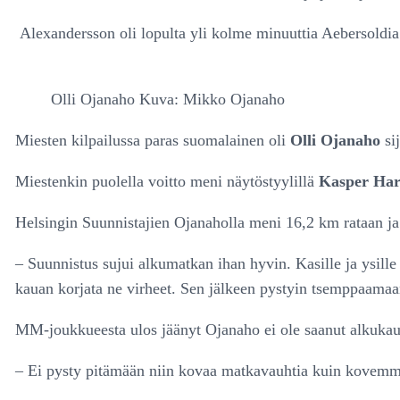
Alexandersson oli lopulta yli kolme minuuttia Aebersoldi
Olli Ojanaho Kuva: Mikko Ojanaho
Miesten kilpailussa paras suomalainen oli
Olli Ojanaho
si
Miestenkin puolella voitto meni näytöstyylillä
Kasper Harl
Helsingin Suunnistajien Ojanaholla meni 16,2 km rataan ja 
– Suunnistus sujui alkumatkan ihan hyvin. Kasille ja ysille 
kauan korjata ne virheet. Sen jälkeen pystyin tsemppaamaa
MM-joukkueesta ulos jäänyt Ojanaho ei ole saanut alkukaut
– Ei pysty pitämään niin kovaa matkavauhtia kuin kovemma