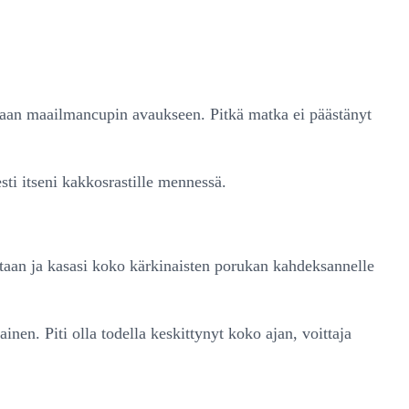
aan maailmancupin avaukseen. Pitkä matka ei päästänyt
esti itseni kakkosrastille mennessä.
ttaan ja kasasi koko kärkinaisten porukan kahdeksannelle
inen. Piti olla todella keskittynyt koko ajan, voittaja