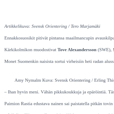
Artikkelikuva: Svensk Orientering / Tero Marjamäki
Ennakkosuosikit pitivät pintansa maailmancupin avauskilp
Kärkikolmikon muodostivat
Tove Alexandersson
(SWE),
Monet Suomenkin naisista sortui virheisiin heti radan aluss
Amy Nymalm Kuva: Svensk Orientering / Erling Thi
– Ihan hyvin meni. Vähän pikkukoukkuja ja epäröintiä. Täss
Paimion Rastia edustava nainen sai paistatella pitkän tovin k