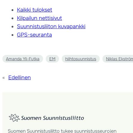
Kaikki tulokset
Kilpailun nettisivut
Suunnistusliiton kuvapankki
GPS-seuranta
Amanda Yli-Futka
EM
hiihtosuunnistus
Niklas Ekströ
«
Edellinen
Suomen Suunnistusliitto tukee suunnistusseurojen