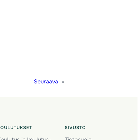
Seuraava
»
KOULUTUKSET
SIVUSTO
oulutus ja koulutus­
Tietosuoja