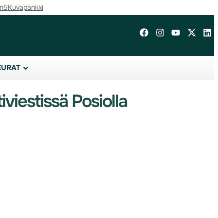
in5
Kuvapankki
EURAT
viestissä Posiolla