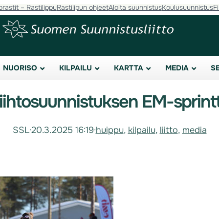
orastit – Rastilippu
Rastilipun ohjeet
Aloita suunnistus
Koulusuunnistus
F
NUORISO
KILPAILU
KARTTA
MEDIA
S
ihtosuunnistuksen EM-sprintti
SSL
·
20.3.2025 16:19
·
huippu
, 
kilpailu
, 
liitto
, 
media