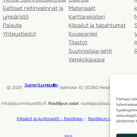
Eettiset reitinvalinnat ja
Materiaalit
k
ympäristö
Karttarekisteri
Palaute
Kilpailut ja tapahtumat
Yhteystiedot
Kuvapankki
V
Tilastot
K
Suunnistaja-lehti
Verkkokauppa
Suomen Suunnistusliitto
© 2025 ·
· Valimotie 10, 00380 Helsinki, Finland
Parhaan kok
info(a)suunnistusliitto.fi,
Rastilipun asiat
: rastilippu(a)suunnistusliitto.fi
tallentaaks
hyväksymine
selauskäyttä
Kilpailut ja kuntorastit – Rastilippu
:::
Rastilipun ohjeet
jättäminen t
RSS