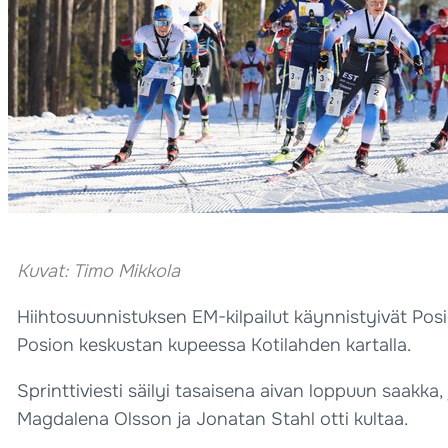
Kuvat: Timo Mikkola
Hiihtosuunnistuksen EM-kilpailut käynnistyivät Posiol
Posion keskustan kupeessa Kotilahden kartalla.
Sprinttiviesti säilyi tasaisena aivan loppuun saakka,
Magdalena Olsson ja Jonatan Stahl otti kultaa.