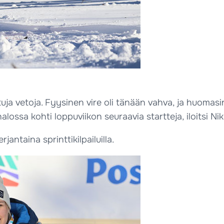
tuja vetoja. Fyysinen vire oli tänään vahva, ja huomasin
alossa kohti loppuviikon seuraavia startteja, iloitsi Ni
jantaina sprinttikilpailuilla.