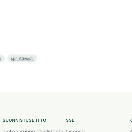
m
sprinttiviesti
SUUNNISTUSLIITTO
SSL
Tietoa Suunnistusliitosta
Lisenssi
K