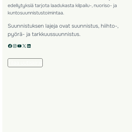
edellytyksiä tarjota laadukasta kilpailu-, nuoriso- ja
kuntosuunnistustoimintaa.
Suunnistuksen lajeja ovat suunnistus, hiihto-,
pyörä- ja tarkkuussuunnistus.
Facebook
Instagram
YouTube
X
LinkedIn
Tilaa uutiskirje