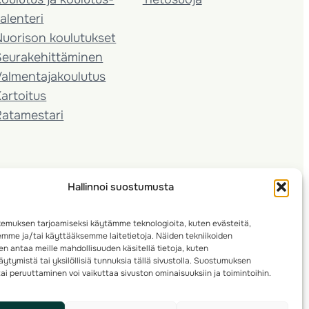
alenteri
Nuorison koulutukset
Seura­kehittäminen
almentaja­koulutus
artoitus
Ratamestari
Hallinnoi suostumusta
emuksen tarjoamiseksi käytämme teknologioita, kuten evästeitä,
emme ja/tai käyttääksemme laitetietoja. Näiden tekniikoiden
n antaa meille mahdollisuuden käsitellä tietoja, kuten
ytymistä tai yksilöllisiä tunnuksia tällä sivustolla. Suostumuksen
ai peruuttaminen voi vaikuttaa sivuston ominaisuuksiin ja toimintoihin.