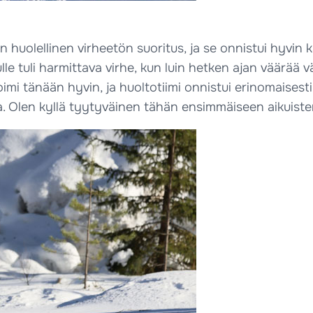
n huolellinen virheetön suoritus, ja se onnistui hyvin k
 tuli harmittava virhe, kun luin hetken ajan väärää vä
imi tänään hyvin, ja huoltotiimi onnistui erinomaisesti
nta. Olen kyllä tyytyväinen tähän ensimmäiseen aikuisten