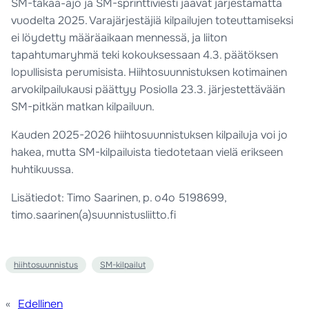
SM-takaa-ajo ja SM-sprinttiviesti jäävät järjestämättä
vuodelta 2025. Varajärjestäjiä kilpailujen toteuttamiseksi
ei löydetty määräaikaan mennessä, ja liiton
tapahtumaryhmä teki kokouksessaan 4.3. päätöksen
lopullisista perumisista. Hiihtosuunnistuksen kotimainen
arvokilpailukausi päättyy Posiolla 23.3. järjestettävään
SM-pitkän matkan kilpailuun.
Kauden 2025-2026 hiihtosuunnistuksen kilpailuja voi jo
hakea, mutta SM-kilpailuista tiedotetaan vielä erikseen
huhtikuussa.
Lisätiedot: Timo Saarinen, p. o4o 5198699,
timo.saarinen(a)suunnistusliitto.fi
hiihtosuunnistus
SM-kilpailut
«
Edellinen