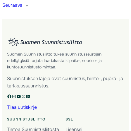
Seuraava
»
Suomen Suunnistusliitto tukee suunnistusseurojen
edellytyksiä tarjota laadukasta kilpailu-, nuoriso- ja
kuntosuunnistustoimintaa.
Suunnistuksen lajeja ovat suunnistus, hiihto-, pyörä- ja
tarkkuussuunnistus.
Facebook
Instagram
YouTube
X
LinkedIn
Tilaa uutiskirje
SUUNNISTUSLIITTO
SSL
Tietoa Suunnistusliitosta
Lisenssi