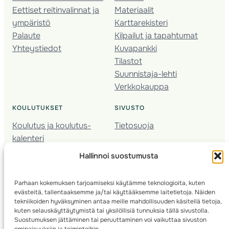
Eettiset reitinvalinnat ja
Materiaalit
ympäristö
Karttarekisteri
Palaute
Kilpailut ja tapahtumat
Yhteystiedot
Kuvapankki
Tilastot
Suunnistaja-lehti
Verkkokauppa
KOULUTUKSET
SIVUSTO
Koulutus ja koulutus­
Tietosuoja
kalenteri
Nuorison koulutukset
Hallinnoi suostumusta
Seura­kehittäminen
Valmentaja­koulutus
Parhaan kokemuksen tarjoamiseksi käytämme teknologioita, kuten
Kartoitus
evästeitä, tallentaaksemme ja/tai käyttääksemme laitetietoja. Näiden
Ratamestari
tekniikoiden hyväksyminen antaa meille mahdollisuuden käsitellä tietoja,
kuten selauskäyttäytymistä tai yksilöllisiä tunnuksia tällä sivustolla.
Suostumuksen jättäminen tai peruuttaminen voi vaikuttaa sivuston
Suomen Suunnistusliitto
© 2025 ·
· Valimotie 10, 00380 Helsinki, Finland