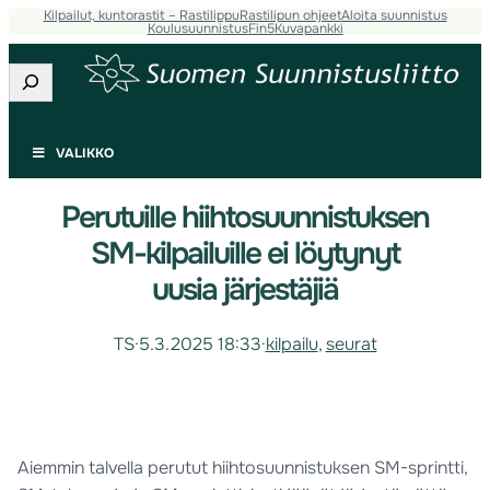
Kilpailut, kuntorastit – Rastilippu
Rastilipun ohjeet
Aloita suunnistus
Koulusuunnistus
Fin5
Kuvapankki
Etsi
VALIKKO
Perutuille hiihtosuunnistuksen
SM-kilpailuille ei löytynyt
uusia järjestäjiä
TS
·
5.3.2025 18:33
·
kilpailu
, 
seurat
Aiemmin talvella perutut hiihtosuunnistuksen SM-sprintti,