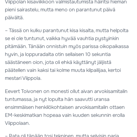
Viippolan kisaviikkoon valmistautumista häiritsi hieman
pieni sairastelu, mutta meno on parantunut päivä
päivältä.
– Tässä on kulku parantunut kisa kisalta, mutta helpolta
se ei ole tuntunut, vaikka hyvää vauhtia pystyinkin
pitämään. Tänään onnistuin myös parissa oikopaikassa
hyvin, ja loppuradalta otin sellaisen 10 sekuntia
säästäneen oion, jota oli ehkä käyttänyt jäljistä
päätellen vain kaksi tai kolme muuta kilpailijaa, kertoi
mestari Viippola.
Eevert Toivonen on monesti ollut aivan arvokisamitalin
tuntumassa, ja nyt lopulta hän saavutti uransa
ensimmäisen henkilökohtaisen arvokisamitalin ottaen
EM-keskimatkan hopeaa vain kuuden sekunnin erolla
Viippolaan.
– Rata oli tänään tosi tekninen, mutta selvisin paria