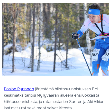
Posion Pyrinnön
järjestämä hiihtosuunnistuksen EM-
keskimatka tarjosi Myllyvaaran alueella ensiluokkaista
hiihtosuunnistusta, ja ratamestarien Santeri ja Aki Aikion
laatimat urat sekä radat saivat kiitosta.