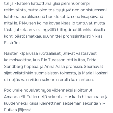
tuli jälkikäteen katsottuna yksi pieni huonompi
reitinvalinta, mutta olen tosi tyytyväinen onnistuessani
kahtena peräkkäisenä henkilökohtaisena kisapäivänä
mitalille. Pikkuisen kolme kovaa kisaa jo tuntuvat, mutta
tästä jatketaan vielä hyvällä hiilihydraattitankkauksella
kohti päätösmatkaa, suunnitteli pronssimitalisti Niklas
Ekström.
Naisten kilpailussa ruotsalaiset juhlivat vastaavasti
kolmoisvoittoa, kun Ella Turesson otti kultaa, Frida
Sandberg hopeaa, ja Anna Aasa pronssia. Seuraavat
sijat vallattiinkin suomalaisten toimesta, ja Maria Hoskari
oli neljäs vain viiden sekunnin erolla kolmanteen.
Podiumille nousivat myös viidenneksi sijoittunut
Amanda Yli-Futka neljä sekuntia Hoskaria hitaampana ja
kuudenneksi Kaisa Klemettinen seitsemän sekuntia Yli-
Futkaa jäljessä.