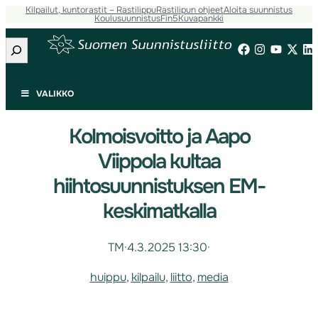
Kilpailut, kuntorastit – Rastilippu
Rastilipun ohjeet
Aloita suunnistus
Koulusuunnistus
Fin5
Kuvapankki
Etsi
VALIKKO
Kolmoisvoitto ja Aapo
Viippola kultaa
hiihtosuunnistuksen EM-
keskimatkalla
TM
·
4.3.2025 13:30
·
huippu
, 
kilpailu
, 
liitto
, 
media