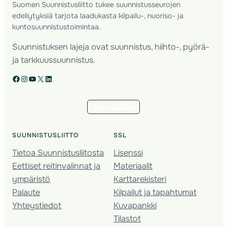
Suomen Suunnistusliitto tukee suunnistusseurojen
edellytyksiä tarjota laadukasta kilpailu-, nuoriso- ja
kuntosuunnistustoimintaa.
Suunnistuksen lajeja ovat suunnistus, hiihto-, pyörä-
ja tarkkuussuunnistus.
Facebook
Instagram
YouTube
X
LinkedIn
Tilaa uutiskirje
SUUNNISTUSLIITTO
SSL
Tietoa Suunnistusliitosta
Lisenssi
Eettiset reitinvalinnat ja
Materiaalit
ympäristö
Karttarekisteri
Palaute
Kilpailut ja tapahtumat
Yhteystiedot
Kuvapankki
Tilastot