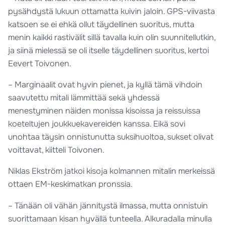
pysähdystä lukuun ottamatta kuivin jaloin. GPS-viivasta
katsoen se ei ehkä ollut täydellinen suoritus, mutta
menin kaikki rastivälit sillä tavalla kuin olin suunnitellutkin,
ja siinä mielessä se oli itselle täydellinen suoritus, kertoi
Eevert Toivonen.
– Marginaalit ovat hyvin pienet, ja kyllä tämä vihdoin
saavutettu mitali lämmittää sekä yhdessä
menestyminen näiden monissa kisoissa ja reissuissa
koeteltujen joukkuekavereiden kanssa. Eikä sovi
unohtaa täysin onnistunutta suksihuoltoa, sukset olivat
voittavat, kiitteli Toivonen.
Niklas Ekström jatkoi kisoja kolmannen mitalin merkeissä
ottaen EM-keskimatkan pronssia.
– Tänään oli vähän jännitystä ilmassa, mutta onnistuin
suorittamaan kisan hyvällä tunteella. Alkuradalla minulla