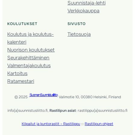
Suunnistaja-lehti
Verkkokauppa
KOULUTUKSET
SIVUSTO
Koulutus ja koulutus­
Tietosuoja
kalenteri
Nuorison koulutukset
Seura­kehittäminen
Valmentaja­koulutus
Kartoitus
Ratamestari
Suomen Suunnistusliitto
© 2025 ·
· Valimotie 10, 00380 Helsinki, Finland
info(a)suunnistusliitto.fi,
Rastilipun asiat
: rastilippu(a)suunnistusliitto.fi
Kilpailut ja kuntorastit – Rastilippu
:::
Rastilipun ohjeet