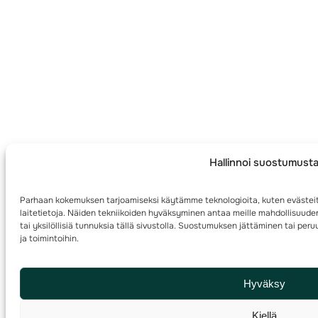
Hallinnoi suostumust
Parhaan kokemuksen tarjoamiseksi käytämme teknologioita, kuten evästei
laitetietoja. Näiden tekniikoiden hyväksyminen antaa meille mahdollisuuden
tai yksilöllisiä tunnuksia tällä sivustolla. Suostumuksen jättäminen tai per
ja toimintoihin.
Hyväksy
Kiellä