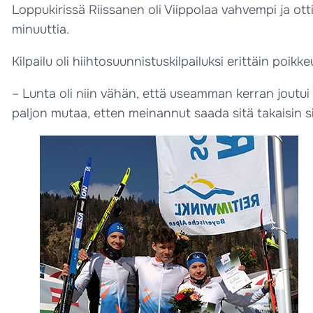
Loppukirissä Riissanen oli Viippolaa vahvempi ja otti
minuuttia.
Kilpailu oli hiihtosuunnistuskilpailuksi erittäin poikk
– Lunta oli niin vähän, että useamman kerran joutu
paljon mutaa, etten meinannut saada sitä takaisin sit