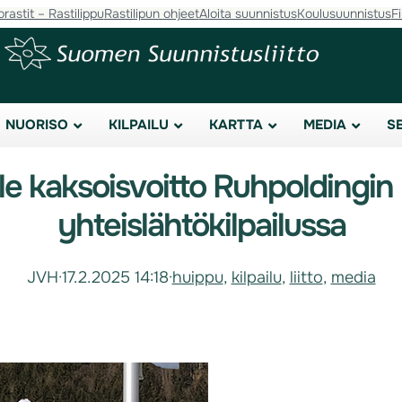
orastit – Rastilippu
Rastilipun ohjeet
Aloita suunnistus
Koulusuunnistus
F
NUORISO
KILPAILU
KARTTA
MEDIA
S
e kaksoisvoitto Ruhpoldingi
yhteislähtökilpailussa
JVH
·
17.2.2025 14:18
·
huippu
, 
kilpailu
, 
liitto
, 
media