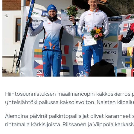
Hiihtosuunnistuksen maailmancupin kakkoskierros pä
yhteislähtökilpailussa kaksoisvoiton. Naisten kilpail
Aiempina päivinä palkintopallisijat olivat karanneet 
rintamalla kärkisijoista. Riissanen ja Viippola karka