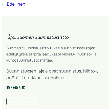
«
Edellinen
Suomen Suunnistusliitto tukee suunnistusseurojen
edellytyksiä tarjota laadukasta kilpailu-, nuoriso- ja
kuntosuunnistustoimintaa.
Suunnistuksen lajeja ovat suunnistus, hiihto-,
pyörä- ja tarkkuussuunnistus.
Facebook
Instagram
YouTube
X
LinkedIn
Tilaa uutiskirje