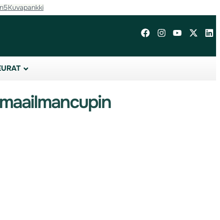
in5
Kuvapankki
EURAT
n maailmancupin