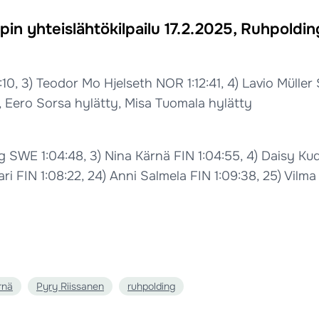
in yhteislähtökilpailu 17.2.2025, Ruhpoldin
11:10, 3) Teodor Mo Hjelseth NOR 1:12:41, 4) Lavio Müller
, Eero Sorsa hylätty, Misa Tuomala hylätty
 SWE 1:04:48, 3) Nina Kärnä FIN 1:04:55, 4) Daisy Ku
kari FIN 1:08:22, 24) Anni Salmela FIN 1:09:38, 25) Vilm
rnä
Pyry Riissanen
ruhpolding