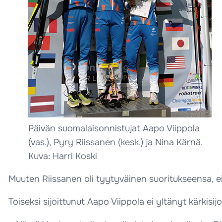
Päivän suomalaisonnistujat Aapo Viippola
(vas.), Pyry Riissanen (kesk.) ja Nina Kärnä.
Kuva: Harri Koski
Muuten Riissanen oli tyytyväinen suoritukseensa, ei
Toiseksi sijoittunut Aapo Viippola ei yltänyt kärkisij