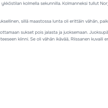
 ykköstilan kolmella sekunnilla. Kolmanneksi tullut Norj
euksellinen, sillä maastossa lunta oli erittäin vähän, pai
i ottamaan sukset pois jalasta ja juoksemaan. Juoksup
eeseen kiinni. Se oli vähän ikävää, Riissanen kuvaili er