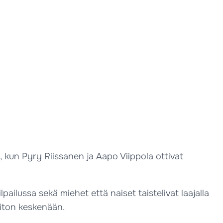
 kun Pyry Riissanen ja Aapo Viippola ottivat
pailussa sekä miehet että naiset taistelivat laajalla
voiton keskenään.