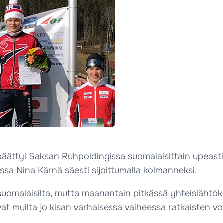
ättyi Saksan Ruhpoldingissa suomalaisittain upeasti,
ussa Nina Kärnä säesti sijoittumalla kolmanneksi.
suomalaisilta, mutta maanantain pitkässä yhteislähtökil
sivat muilta jo kisan varhaisessa vaiheessa ratkaisten 