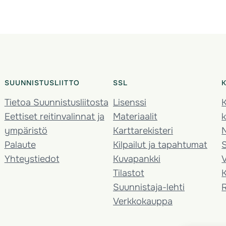
SUUNNISTUSLIITTO
SSL
Tietoa Suunnistusliitosta
Lisenssi
K
Eettiset reitinvalinnat ja
Materiaalit
k
ympäristö
Karttarekisteri
Palaute
Kilpailut ja tapahtumat
Yhteystiedot
Kuvapankki
V
Tilastot
K
Suunnistaja-lehti
Verkkokauppa