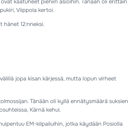
ovat kaatuneet pieniin asioihin. Tänään oli erittäin
ukiri, Viippola kertoi.
 hänet 12:nneksi.
välillä jopa kisan kärjessä, mutta lopun virheet
kolmossijan. Tänään oli kyllä ennätysmäärä suksien
losuhteissa, Kärnä kehui.
huipentuu EM-kilpailuihin, jotka käydään Posiolla