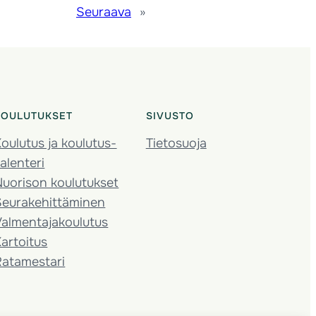
Seuraava
»
KOULUTUKSET
SIVUSTO
oulutus ja koulutus­
Tietosuoja
alenteri
Nuorison koulutukset
Seura­kehittäminen
almentaja­koulutus
artoitus
Ratamestari