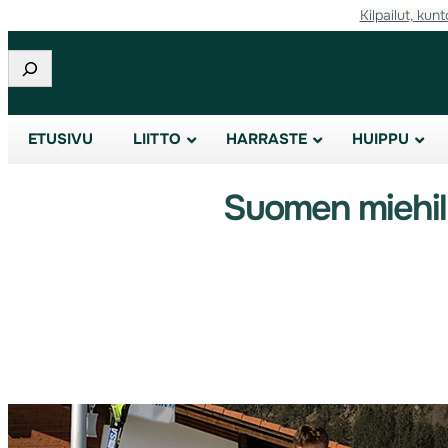
Kilpailut, kunt
Etsi
ETUSIVU
LIITTO
HARRASTE
HUIPPU
Suomen miehill