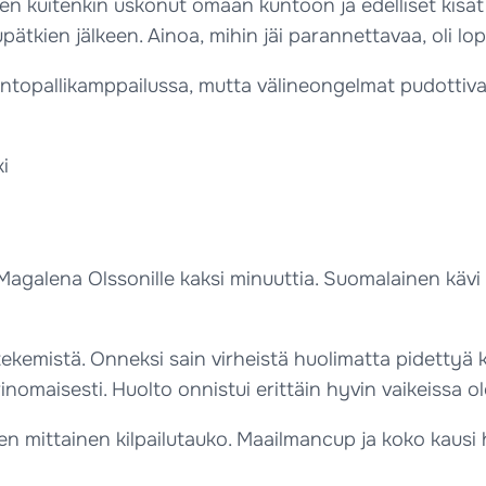
len kuitenkin uskonut omaan kuntoon ja edelliset kisat 
ätkien jälkeen. Ainoa, mihin jäi parannettavaa, oli lopp
ntopallikamppailussa, mutta välineongelmat pudottivat
ki
 Magalena Olssonille kaksi minuuttia. Suomalainen kävi 
ekemistä. Onneksi sain virheistä huolimatta pidettyä 
rinomaisesti. Huolto onnistui erittäin hyvin vaikeissa o
en mittainen kilpailutauko. Maailmancup ja koko kausi 