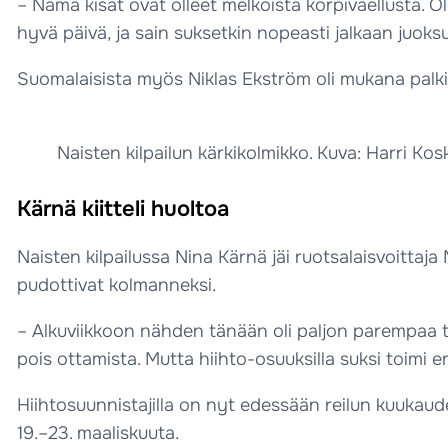
– Nämä kisat ovat olleet melkoista korpivaellusta. O
hyvä päivä, ja sain suksetkin nopeasti jalkaan juoksup
Suomalaisista myös Niklas Ekström oli mukana palki
Naisten kilpailun kärkikolmikko. Kuva: Harri Kos
Kärnä kiitteli huoltoa
Naisten kilpailussa Nina Kärnä jäi ruotsalaisvoittaja
pudottivat kolmanneksi.
– Alkuviikkoon nähden tänään oli paljon parempaa t
pois ottamista. Mutta hiihto-osuuksilla suksi toimi e
Hiihtosuunnistajilla on nyt edessään reilun kuukaud
19.–23. maaliskuuta.