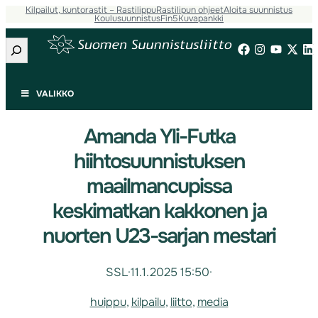
Kilpailut, kuntorastit – Rastilippu
Rastilipun ohjeet
Aloita suunnistus
Koulusuunnistus
Fin5
Kuvapankki
Etsi
VALIKKO
Amanda Yli-Futka
hiihtosuunnistuksen
maailmancupissa
keskimatkan kakkonen ja
nuorten U23-sarjan mestari
SSL
·
11.1.2025 15:50
·
huippu
, 
kilpailu
, 
liitto
, 
media