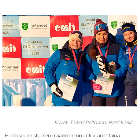
Kuvat: Tommi Peltonen, Harri Koski
Hiihtosuunnistuksen maailmancup jatkui lauantaina