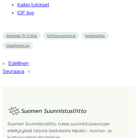
Kaikki tulokset
IOF live
Amanda Yli-Futka
hiihtosuunnistus
keskimatka
maailmancup
«
Edellinen
Seuraava
»
Suomen Suunnistusliitto tukee suunnistusseurojen
edellytyksiä tarjota laadukasta kilpailu-, nuoriso- ja
kuntosuunnistustoimintaa.