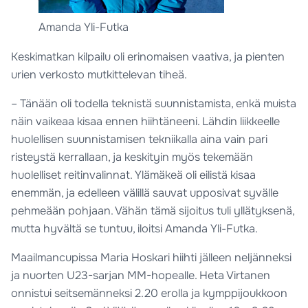
Amanda Yli-Futka
Keskimatkan kilpailu oli erinomaisen vaativa, ja pienten
urien verkosto mutkittelevan tiheä.
– Tänään oli todella teknistä suunnistamista, enkä muista
näin vaikeaa kisaa ennen hiihtäneeni. Lähdin liikkeelle
huolellisen suunnistamisen tekniikalla aina vain pari
risteystä kerrallaan, ja keskityin myös tekemään
huolelliset reitinvalinnat. Ylämäkeä oli eilistä kisaa
enemmän, ja edelleen välillä sauvat upposivat syvälle
pehmeään pohjaan. Vähän tämä sijoitus tuli yllätyksenä,
mutta hyvältä se tuntuu, iloitsi Amanda Yli-Futka.
Maailmancupissa Maria Hoskari hiihti jälleen neljänneksi
ja nuorten U23-sarjan MM-hopealle. Heta Virtanen
onnistui seitsemänneksi 2.20 erolla ja kymppijoukkoon