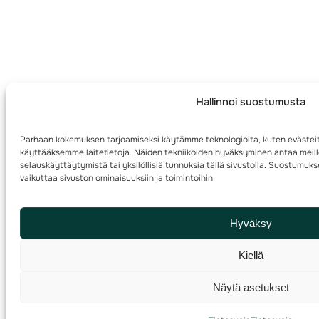
Hallinnoi suostumusta
Parhaan kokemuksen tarjoamiseksi käytämme teknologioita, kuten evästeit
käyttääksemme laitetietoja. Näiden tekniikoiden hyväksyminen antaa meille
selauskäyttäytymistä tai yksilöllisiä tunnuksia tällä sivustolla. Suostumuk
vaikuttaa sivuston ominaisuuksiin ja toimintoihin.
Hyväksy
Kiellä
Näytä asetukset