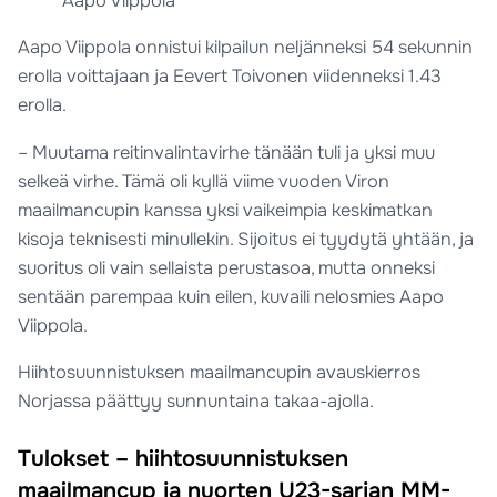
Aapo Viippola
Aapo Viippola onnistui kilpailun neljänneksi 54 sekunnin
erolla voittajaan ja Eevert Toivonen viidenneksi 1.43
erolla.
– Muutama reitinvalintavirhe tänään tuli ja yksi muu
selkeä virhe. Tämä oli kyllä viime vuoden Viron
maailmancupin kanssa yksi vaikeimpia keskimatkan
kisoja teknisesti minullekin. Sijoitus ei tyydytä yhtään, ja
suoritus oli vain sellaista perustasoa, mutta onneksi
sentään parempaa kuin eilen, kuvaili nelosmies Aapo
Viippola.
Hiihtosuunnistuksen maailmancupin avauskierros
Norjassa päättyy sunnuntaina takaa-ajolla.
Tulokset – hiihtosuunnistuksen
maailmancup ja nuorten U23-sarjan MM-