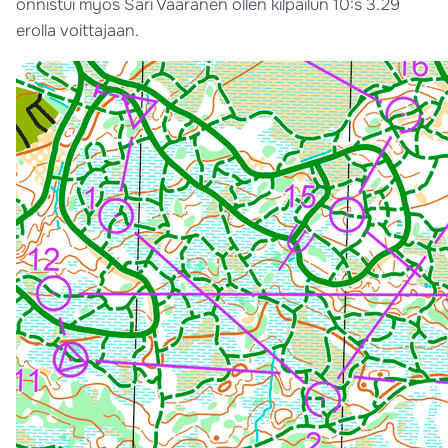
onnistui myös Sari Vääränen ollen kilpailun 10:s 3.29
erolla voittajaan.