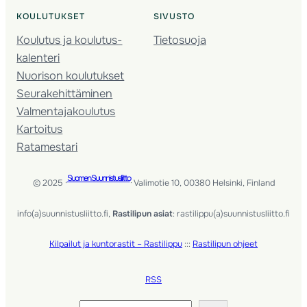
KOULUTUKSET
SIVUSTO
Koulutus ja koulutus­
Tietosuoja
kalenteri
Nuorison koulutukset
Seura­kehittäminen
Valmentaja­koulutus
Kartoitus
Ratamestari
Suomen Suunnistusliitto
© 2025 ·
· Valimotie 10, 00380 Helsinki, Finland
info(a)suunnistusliitto.fi,
Rastilipun asiat
: rastilippu(a)suunnistusliitto.fi
Kilpailut ja kuntorastit – Rastilippu
:::
Rastilipun ohjeet
RSS