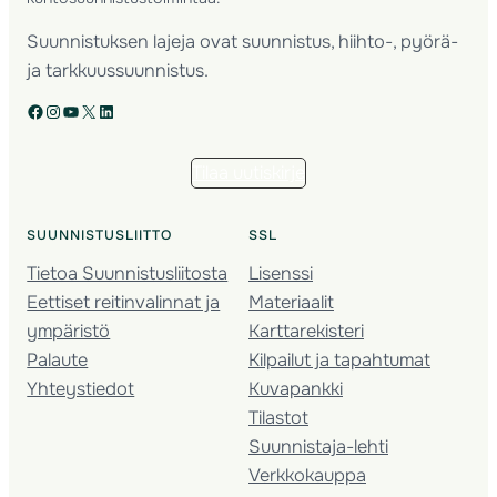
Suunnistuksen lajeja ovat suunnistus, hiihto-, pyörä-
ja tarkkuussuunnistus.
Facebook
Instagram
YouTube
X
LinkedIn
Tilaa uutiskirje
SUUNNISTUSLIITTO
SSL
Tietoa Suunnistusliitosta
Lisenssi
Eettiset reitinvalinnat ja
Materiaalit
ympäristö
Karttarekisteri
Palaute
Kilpailut ja tapahtumat
Yhteystiedot
Kuvapankki
Tilastot
Suunnistaja-lehti
Verkkokauppa