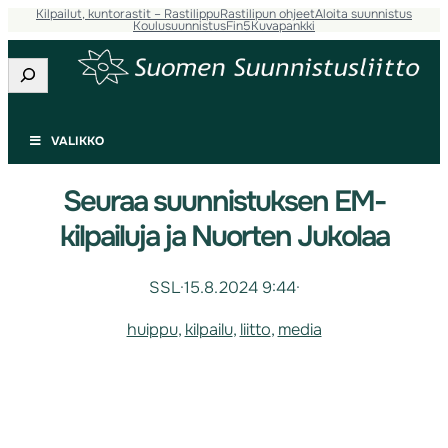
Kilpailut, kuntorastit – Rastilippu
Rastilipun ohjeet
Aloita suunnistus
Koulusuunnistus
Fin5
Kuvapankki
Etsi
VALIKKO
Seuraa suunnistuksen EM-
kilpailuja ja Nuorten Jukolaa
SSL
·
15.8.2024 9:44
·
huippu
, 
kilpailu
, 
liitto
, 
media