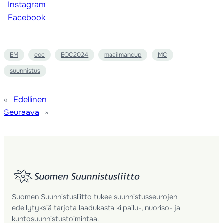
Instagram
Facebook
EM
eoc
EOC2024
maailmancup
MC
suunnistus
«
Edellinen
Seuraava
»
Suomen Suunnistusliitto tukee suunnistusseurojen
edellytyksiä tarjota laadukasta kilpailu-, nuoriso- ja
kuntosuunnistustoimintaa.