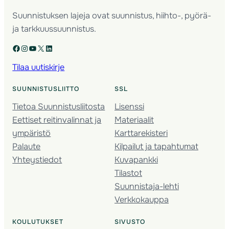
Suunnistuksen lajeja ovat suunnistus, hiihto-, pyörä-
ja tarkkuussuunnistus.
Facebook
Instagram
YouTube
X
LinkedIn
Tilaa uutiskirje
SUUNNISTUSLIITTO
SSL
Tietoa Suunnistusliitosta
Lisenssi
Eettiset reitinvalinnat ja
Materiaalit
ympäristö
Karttarekisteri
Palaute
Kilpailut ja tapahtumat
Yhteystiedot
Kuvapankki
Tilastot
Suunnistaja-lehti
Verkkokauppa
KOULUTUKSET
SIVUSTO