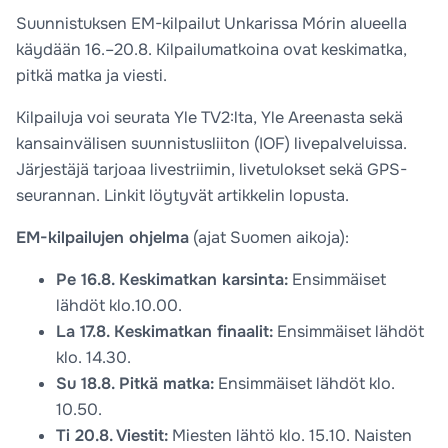
Suunnistuksen EM-kilpailut Unkarissa Mórin alueella
käydään 16.–20.8. Kilpailumatkoina ovat keskimatka,
pitkä matka ja viesti.
Kilpailuja voi seurata Yle TV2:lta, Yle Areenasta sekä
kansainvälisen suunnistusliiton (IOF) livepalveluissa.
Järjestäjä tarjoaa livestriimin, livetulokset sekä GPS-
seurannan. Linkit löytyvät artikkelin lopusta.
EM-kilpailujen ohjelma
(ajat Suomen aikoja):
Pe 16.8. Keskimatkan karsinta:
Ensimmäiset
lähdöt klo.10.00.
La 17.8. Keskimatkan finaalit:
Ensimmäiset lähdöt
klo. 14.30.
Su 18.8. Pitkä matka:
Ensimmäiset lähdöt klo.
10.50.
Ti 20.8. Viestit:
Miesten lähtö klo. 15.10. Naisten