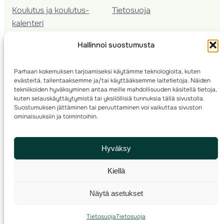
Koulutus ja koulutus­
Tietosuoja
kalenteri
Nuorison koulutukset
Hallinnoi suostumusta
Seura­kehittäminen
Valmentaja­koulutus
Parhaan kokemuksen tarjoamiseksi käytämme teknologioita, kuten
Kartoitus
evästeitä, tallentaaksemme ja/tai käyttääksemme laitetietoja. Näiden
Ratamestari
tekniikoiden hyväksyminen antaa meille mahdollisuuden käsitellä tietoja,
kuten selauskäyttäytymistä tai yksilöllisiä tunnuksia tällä sivustolla.
Suostumuksen jättäminen tai peruuttaminen voi vaikuttaa sivuston
Suomen Suunnistusliitto
© 2025 ·
· Valimotie 10, 00380 Helsinki, Finland
ominaisuuksiin ja toimintoihin.
info(a)suunnistusliitto.fi,
Rastilipun asiat
: rastilippu(a)suunnistusliitto.fi
Hyväksy
Kilpailut ja kuntorastit – Rastilippu
:::
Rastilipun ohjeet
Kiellä
RSS
Näytä asetukset
Etsi
Tietosuoja
Tietosuoja