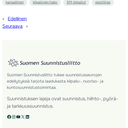
kansallinen
kilpailujen haku
SM-kilpailut
viestiliiga
«
Edellinen
Seuraava
»
Suomen Suunnistusliitto tukee suunnistusseurojen
edellytyksiä tarjota laadukasta kilpailu-, nuoriso- ja
kuntosuunnistustoimintaa.
Suunnistuksen lajeja ovat suunnistus, hiihto-, pyörä-
ja tarkkuussuunnistus.
Facebook
Instagram
YouTube
X
LinkedIn