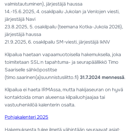
valmistautuminen), järjestäjä haussa
14.-15.6.2025, 4. osakilpailu Jukolan ja Venlojen viesti,
järjestäjä Navi
23.8.2025, 5. osakilpailu (teemana Kotka-Jukola 2026),
järjestäjä haussa
21.9.2025, 6. osakilpailu SM-viesti, järjestäjä IkNV
Kilpailua haetaan vapaamuotoisella hakemuksella, joka
toimitetaan SSL:n tapahtuma- ja seurapäällikkö Timo
Saariselle sähköpostitse
(timo.saarinen(a)suunnistusliitto.fi)
31
.7.2024 mennessä
.
Kilpailua ei haeta IRMAssa, mutta hakijaseuran on hyvä
kontaktoida oman alueensa kilpailuohjaajaa tai
vastuuhenkilöä kalenterin osalta.
Pohjakalenteri 2025
Hakemuksesta tulee ilmetä vähintään seuraavat asiat: