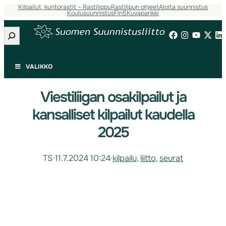
Kilpailut, kuntorastit – Rastilippu
Rastilipun ohjeet
Aloita suunnistus
Koulusuunnistus
Fin5
Kuvapankki
Etsi
VALIKKO
Viestiliigan osakilpailut ja
kansalliset kilpailut kaudella
2025
TS
·
11.7.2024 10:24
·
kilpailu
, 
liitto
, 
seurat