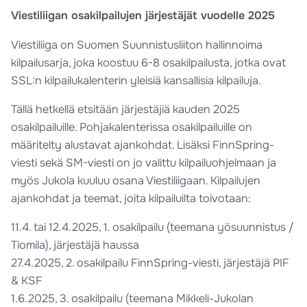
Viestiliigan osakilpailujen järjestäjät vuodelle 2025
Viestiliiga on Suomen Suunnistusliiton hallinnoima
kilpailusarja, joka koostuu 6-8 osakilpailusta, jotka ovat
SSL:n kilpailukalenterin yleisiä kansallisia kilpailuja.
Tällä hetkellä etsitään järjestäjiä kauden 2025
osakilpailuille. Pohjakalenterissa osakilpailuille on
määritelty alustavat ajankohdat. Lisäksi FinnSpring-
viesti sekä SM-viesti on jo valittu kilpailuohjelmaan ja
myös Jukola kuuluu osana Viestiliigaan. Kilpailujen
ajankohdat ja teemat, joita kilpailuilta toivotaan:
11.4. tai 12.4.2025, 1. osakilpailu (teemana yösuunnistus /
Tiomila), järjestäjä haussa
27.4.2025, 2. osakilpailu FinnSpring-viesti, järjestäjä PIF
& KSF
1.6.2025, 3. osakilpailu (teemana Mikkeli-Jukolan