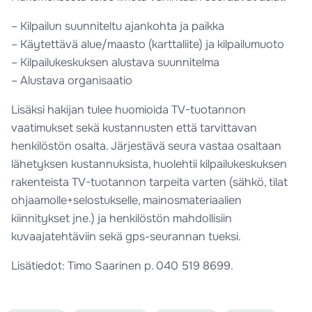
– Kilpailun suunniteltu ajankohta ja paikka
– Käytettävä alue/maasto (karttaliite) ja kilpailumuoto
– Kilpailukeskuksen alustava suunnitelma
– Alustava organisaatio
Lisäksi hakijan tulee huomioida TV-tuotannon
vaatimukset sekä kustannusten että tarvittavan
henkilöstön osalta. Järjestävä seura vastaa osaltaan
lähetyksen kustannuksista, huolehtii kilpailukeskuksen
rakenteista TV-tuotannon tarpeita varten (sähkö, tilat
ohjaamolle+selostukselle, mainosmateriaalien
kiinnitykset jne.) ja henkilöstön mahdollisiin
kuvaajatehtäviin sekä gps-seurannan tueksi.
Lisätiedot: Timo Saarinen p. 040 519 8699.