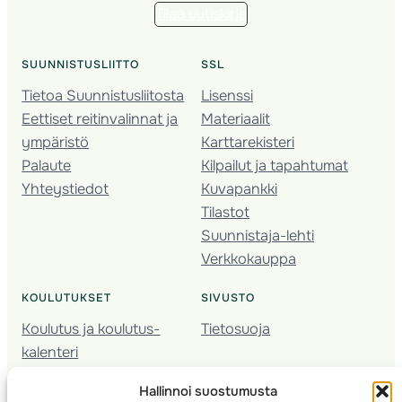
Tilaa uutiskirje
SUUNNISTUSLIITTO
SSL
Tietoa Suunnistusliitosta
Lisenssi
Eettiset reitinvalinnat ja
Materiaalit
ympäristö
Karttarekisteri
Palaute
Kilpailut ja tapahtumat
Yhteystiedot
Kuvapankki
Tilastot
Suunnistaja-lehti
Verkkokauppa
KOULUTUKSET
SIVUSTO
Koulutus ja koulutus­
Tietosuoja
kalenteri
Nuorison koulutukset
Hallinnoi suostumusta
Seura­kehittäminen