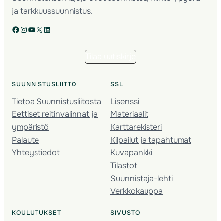
ja tarkkuussuunnistus.
Facebook
Instagram
YouTube
X
LinkedIn
Tilaa uutiskirje
SUUNNISTUSLIITTO
SSL
Tietoa Suunnistusliitosta
Lisenssi
Eettiset reitinvalinnat ja
Materiaalit
ympäristö
Karttarekisteri
Palaute
Kilpailut ja tapahtumat
Yhteystiedot
Kuvapankki
Tilastot
Suunnistaja-lehti
Verkkokauppa
KOULUTUKSET
SIVUSTO