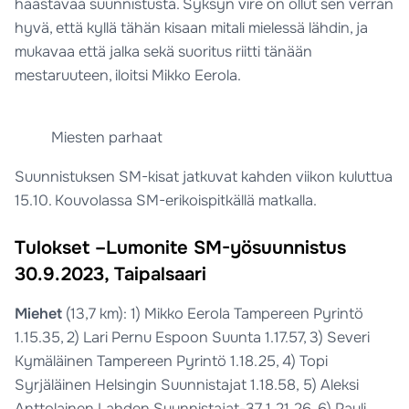
haastavaa suunnistusta. Syksyn vire on ollut sen verran
hyvä, että kyllä tähän kisaan mitali mielessä lähdin, ja
mukavaa että jalka sekä suoritus riitti tänään
mestaruuteen, iloitsi Mikko Eerola.
Miesten parhaat
Suunnistuksen SM-kisat jatkuvat kahden viikon kuluttua
15.10. Kouvolassa SM-erikoispitkällä matkalla.
Tulokset –Lumonite SM-yösuunnistus
30.9.2023, Taipalsaari
Miehet
(13,7 km): 1) Mikko Eerola Tampereen Pyrintö
1.15.35, 2) Lari Pernu Espoon Suunta 1.17.57, 3) Severi
Kymäläinen Tampereen Pyrintö 1.18.25, 4) Topi
Syrjäläinen Helsingin Suunnistajat 1.18.58, 5) Aleksi
Anttolainen Lahden Suunnistajat-37 1.21.26, 6) Pauli