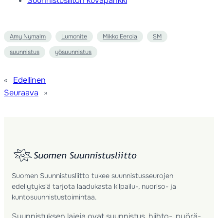
Suunnistusliiton kuvapankki
Amy Nymalm
Lumonite
Mikko Eerola
SM
suunnistus
yösuunnistus
«
Edellinen
Seuraava
»
Suomen Suunnistusliitto tukee suunnistusseurojen
edellytyksiä tarjota laadukasta kilpailu-, nuoriso- ja
kuntosuunnistustoimintaa.
Suunnistuksen lajeja ovat suunnistus, hiihto-, pyörä-