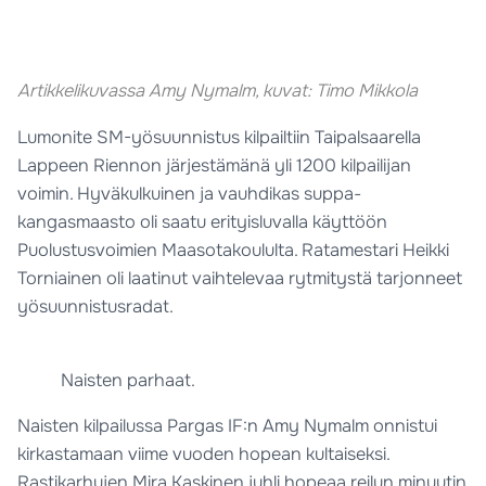
Artikkelikuvassa Amy Nymalm, kuvat: Timo Mikkola
Lumonite SM-yösuunnistus kilpailtiin Taipalsaarella
Lappeen Riennon järjestämänä yli 1200 kilpailijan
voimin. Hyväkulkuinen ja vauhdikas suppa-
kangasmaasto oli saatu erityisluvalla käyttöön
Puolustusvoimien Maasotakoululta. Ratamestari Heikki
Torniainen oli laatinut vaihtelevaa rytmitystä tarjonneet
yösuunnistusradat.
Naisten parhaat.
Naisten kilpailussa Pargas IF:n Amy Nymalm onnistui
kirkastamaan viime vuoden hopean kultaiseksi.
Rastikarhujen Mira Kaskinen juhli hopeaa reilun minuutin