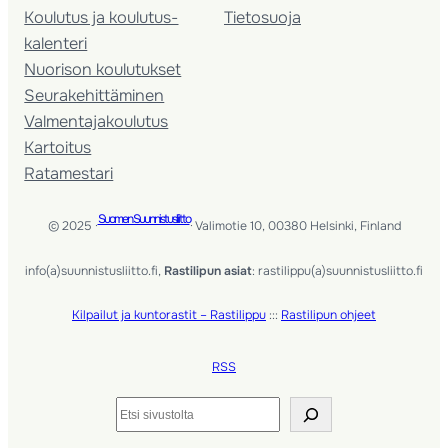
Koulutus ja koulutus­
Tietosuoja
kalenteri
Nuorison koulutukset
Seura­kehittäminen
Valmentaja­koulutus
Kartoitus
Ratamestari
Suomen Suunnistusliitto
© 2025 ·
· Valimotie 10, 00380 Helsinki, Finland
info(a)suunnistusliitto.fi,
Rastilipun asiat
: rastilippu(a)suunnistusliitto.fi
Kilpailut ja kuntorastit – Rastilippu
:::
Rastilipun ohjeet
RSS
Etsi