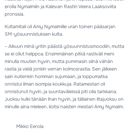
erolla Nymalmiin ja Kalevan Rastin Veera Laaksoviita
pronssia.
Kultamitali oli Amy Nymalmille uran toinen pääsarjan
SM-yösuunnistuksen kulta.
– Alkuun minä yritin päästä yösuunnistusmoodiin, mutta
se ei ollut helppoa. Ensimmäinen pitkä rastiväli meni
minulla muuten hyvin, mutta pummasin siinä vähän
rastia ja vielä jonkin verran kolmosrastia. Sen jälkeen
sain kuitenkin homman sujumaan, ja loppumatka
onnistui ilman isompia koukkuja. Ratamestari oli
onnistunut hyvin, ja suuntaväleissä piti olla tarkkana.
Juoksu kulki tänään ihan hyvin, ja tällainen iltajuoksu on
minulle aina mieleen, iloitsi naisten mestari Amy Nymalm.
Mikko Eerola