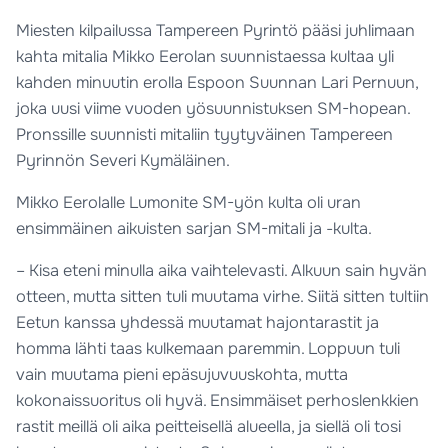
Miesten kilpailussa Tampereen Pyrintö pääsi juhlimaan
kahta mitalia Mikko Eerolan suunnistaessa kultaa yli
kahden minuutin erolla Espoon Suunnan Lari Pernuun,
joka uusi viime vuoden yösuunnistuksen SM-hopean.
Pronssille suunnisti mitaliin tyytyväinen Tampereen
Pyrinnön Severi Kymäläinen.
Mikko Eerolalle Lumonite SM-yön kulta oli uran
ensimmäinen aikuisten sarjan SM-mitali ja -kulta.
– Kisa eteni minulla aika vaihtelevasti. Alkuun sain hyvän
otteen, mutta sitten tuli muutama virhe. Siitä sitten tultiin
Eetun kanssa yhdessä muutamat hajontarastit ja
homma lähti taas kulkemaan paremmin. Loppuun tuli
vain muutama pieni epäsujuvuuskohta, mutta
kokonaissuoritus oli hyvä. Ensimmäiset perhoslenkkien
rastit meillä oli aika peitteisellä alueella, ja siellä oli tosi