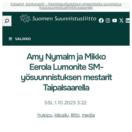
Kilpailut, kuntorastit – Rastilippu
Rastilipun ohjeet
Aloita suunnistus
Koulusuunnistus
Fin5
Kuvapankki
Etsi
VALIKKO
Amy Nymalm ja Mikko
Eerola Lumonite SM-
yösuunnistuksen mestarit
Taipalsaarella
SSL
·
1.10.2023 3:22
·
huippu
, 
kilpailu
, 
liitto
, 
media