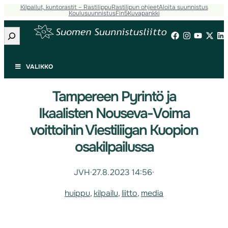
Kilpailut, kuntorastit – Rastilippu
Rastilipun ohjeet
Aloita suunnistus
Koulusuunnistus
Fin5
Kuvapankki
Etsi
VALIKKO
Tampereen Pyrintö ja
Ikaalisten Nouseva-Voima
voittoihin Viestiliigan Kuopion
osakilpailussa
JVH
·
27.8.2023 14:56
·
huippu
, 
kilpailu
, 
liitto
, 
media