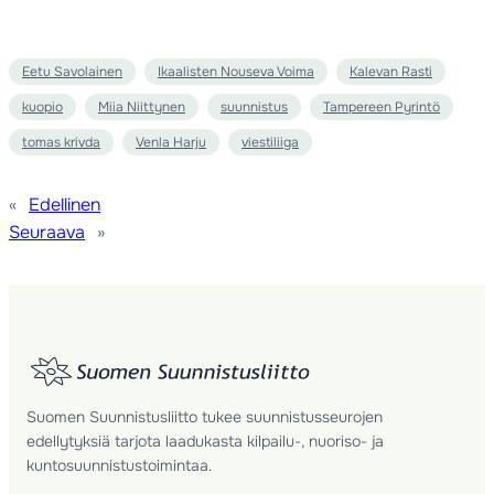
Eetu Savolainen
Ikaalisten Nouseva Voima
Kalevan Rasti
kuopio
Miia Niittynen
suunnistus
Tampereen Pyrintö
tomas krivda
Venla Harju
viestiliiga
«
Edellinen
Seuraava
»
Suomen Suunnistusliitto tukee suunnistusseurojen
edellytyksiä tarjota laadukasta kilpailu-, nuoriso- ja
kuntosuunnistustoimintaa.