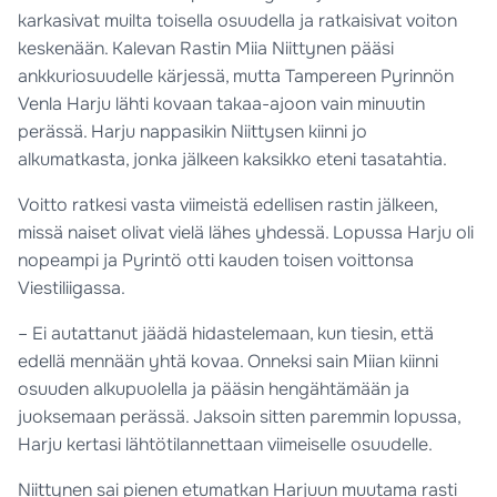
karkasivat muilta toisella osuudella ja ratkaisivat voiton
keskenään. Kalevan Rastin Miia Niittynen pääsi
ankkuriosuudelle kärjessä, mutta Tampereen Pyrinnön
Venla Harju lähti kovaan takaa-ajoon vain minuutin
perässä. Harju nappasikin Niittysen kiinni jo
alkumatkasta, jonka jälkeen kaksikko eteni tasatahtia.
Voitto ratkesi vasta viimeistä edellisen rastin jälkeen,
missä naiset olivat vielä lähes yhdessä. Lopussa Harju oli
nopeampi ja Pyrintö otti kauden toisen voittonsa
Viestiliigassa.
– Ei autattanut jäädä hidastelemaan, kun tiesin, että
edellä mennään yhtä kovaa. Onneksi sain Miian kiinni
osuuden alkupuolella ja pääsin hengähtämään ja
juoksemaan perässä. Jaksoin sitten paremmin lopussa,
Harju kertasi lähtötilannettaan viimeiselle osuudelle.
Niittynen sai pienen etumatkan Harjuun muutama rasti