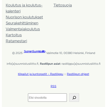
Koulutus ja koulutus­
Tietosuoja
kalenteri
Nuorison koulutukset
Seura­kehittäminen
Valmentaja­koulutus
Kartoitus
Ratamestari
Suomen Suunnistusliitto
© 2025 ·
· Valimotie 10, 00380 Helsinki, Finland
info(a)suunnistusliitto.fi,
Rastilipun asiat
: rastilippu(a)suunnistusliitto.fi
Kilpailut ja kuntorastit – Rastilippu
:::
Rastilipun ohjeet
RSS
Etsi