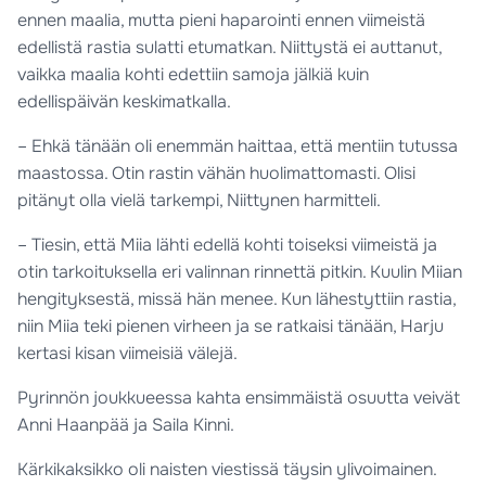
ennen maalia, mutta pieni haparointi ennen viimeistä
edellistä rastia sulatti etumatkan. Niittystä ei auttanut,
vaikka maalia kohti edettiin samoja jälkiä kuin
edellispäivän keskimatkalla.
– Ehkä tänään oli enemmän haittaa, että mentiin tutussa
maastossa. Otin rastin vähän huolimattomasti. Olisi
pitänyt olla vielä tarkempi, Niittynen harmitteli.
– Tiesin, että Miia lähti edellä kohti toiseksi viimeistä ja
otin tarkoituksella eri valinnan rinnettä pitkin. Kuulin Miian
hengityksestä, missä hän menee. Kun lähestyttiin rastia,
niin Miia teki pienen virheen ja se ratkaisi tänään, Harju
kertasi kisan viimeisiä välejä.
Pyrinnön joukkueessa kahta ensimmäistä osuutta veivät
Anni Haanpää ja Saila Kinni.
Kärkikaksikko oli naisten viestissä täysin ylivoimainen.