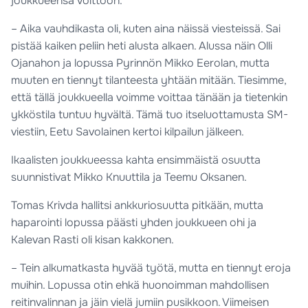
joukkueensa voittoon.
– Aika vauhdikasta oli, kuten aina näissä viesteissä. Sai
pistää kaiken peliin heti alusta alkaen. Alussa näin Olli
Ojanahon ja lopussa Pyrinnön Mikko Eerolan, mutta
muuten en tiennyt tilanteesta yhtään mitään. Tiesimme,
että tällä joukkueella voimme voittaa tänään ja tietenkin
ykköstila tuntuu hyvältä. Tämä tuo itseluottamusta SM-
viestiin, Eetu Savolainen kertoi kilpailun jälkeen.
Ikaalisten joukkueessa kahta ensimmäistä osuutta
suunnistivat Mikko Knuuttila ja Teemu Oksanen.
Tomas Krivda hallitsi ankkuriosuutta pitkään, mutta
haparointi lopussa päästi yhden joukkueen ohi ja
Kalevan Rasti oli kisan kakkonen.
– Tein alkumatkasta hyvää työtä, mutta en tiennyt eroja
muihin. Lopussa otin ehkä huonoimman mahdollisen
reitinvalinnan ja jäin vielä jumiin pusikkoon. Viimeisen