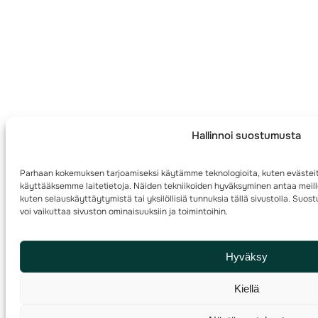
Hallinnoi suostumusta
Parhaan kokemuksen tarjoamiseksi käytämme teknologioita, kuten evästeit
käyttääksemme laitetietoja. Näiden tekniikoiden hyväksyminen antaa meille
kuten selauskäyttäytymistä tai yksilöllisiä tunnuksia tällä sivustolla. Su
voi vaikuttaa sivuston ominaisuuksiin ja toimintoihin.
Hyväksy
Kiellä