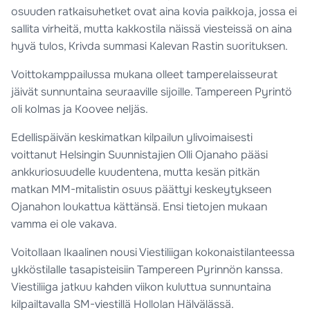
osuuden ratkaisuhetket ovat aina kovia paikkoja, jossa ei
sallita virheitä, mutta kakkostila näissä viesteissä on aina
hyvä tulos, Krivda summasi Kalevan Rastin suorituksen.
Voittokamppailussa mukana olleet tamperelaisseurat
jäivät sunnuntaina seuraaville sijoille. Tampereen Pyrintö
oli kolmas ja Koovee neljäs.
Edellispäivän keskimatkan kilpailun ylivoimaisesti
voittanut Helsingin Suunnistajien Olli Ojanaho pääsi
ankkuriosuudelle kuudentena, mutta kesän pitkän
matkan MM-mitalistin osuus päättyi keskeytykseen
Ojanahon loukattua kättänsä. Ensi tietojen mukaan
vamma ei ole vakava.
Voitollaan Ikaalinen nousi Viestiliigan kokonaistilanteessa
ykköstilalle tasapisteisiin Tampereen Pyrinnön kanssa.
Viestiliiga jatkuu kahden viikon kuluttua sunnuntaina
kilpailtavalla SM-viestillä Hollolan Hälvälässä.