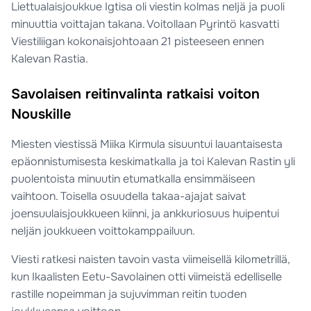
Liettualaisjoukkue Igtisa oli viestin kolmas neljä ja puoli
minuuttia voittajan takana. Voitollaan Pyrintö kasvatti
Viestiliigan kokonaisjohtoaan 21 pisteeseen ennen
Kalevan Rastia.
Savolaisen reitinvalinta ratkaisi voiton
Nouskille
Miesten viestissä Miika Kirmula sisuuntui lauantaisesta
epäonnistumisesta keskimatkalla ja toi Kalevan Rastin yli
puolentoista minuutin etumatkalla ensimmäiseen
vaihtoon. Toisella osuudella takaa-ajajat saivat
joensuulaisjoukkueen kiinni, ja ankkuriosuus huipentui
neljän joukkueen voittokamppailuun.
Viesti ratkesi naisten tavoin vasta viimeisellä kilometrillä,
kun Ikaalisten Eetu-Savolainen otti viimeistä edelliselle
rastille nopeimman ja sujuvimman reitin tuoden