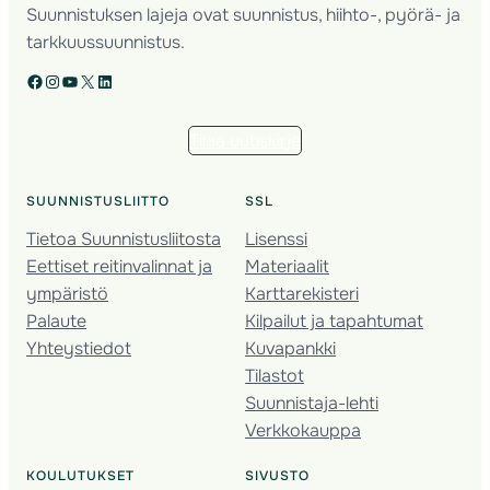
Suunnistuksen lajeja ovat suunnistus, hiihto-, pyörä- ja
tarkkuussuunnistus.
Facebook
Instagram
YouTube
X
LinkedIn
Tilaa uutiskirje
SUUNNISTUSLIITTO
SSL
Tietoa Suunnistusliitosta
Lisenssi
Eettiset reitinvalinnat ja
Materiaalit
ympäristö
Karttarekisteri
Palaute
Kilpailut ja tapahtumat
Yhteystiedot
Kuvapankki
Tilastot
Suunnistaja-lehti
Verkkokauppa
KOULUTUKSET
SIVUSTO