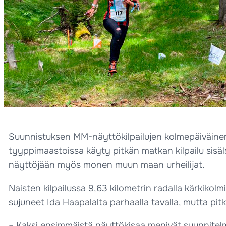
Suunnistuksen MM-näyttökilpailujen kolmepäiväinen k
tyyppimaastoissa käyty pitkän matkan kilpailu sisäls
näyttöjään myös monen muun maan urheilijat.
Naisten kilpailussa 9,63 kilometrin radalla kärkikolm
sujuneet Ida Haapalalta parhaalla tavalla, mutta pitkä
– Kaksi ensimmäistä näyttökisaa menivät suunnitelmien