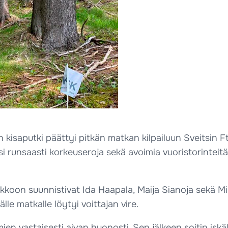
isaputki päättyi pitkän matkan kilpailuun Sveitsin Fta
i runsaasti korkeuseroja sekä avoimia vuoristorinteitä
ikkoon suunnistivat Ida Haapala, Maija Sianoja sekä Mii
lle matkalle löytyi voittajan vire.
 vastaisesti aivan huonosti. Sen jälkeen soitin iskälle