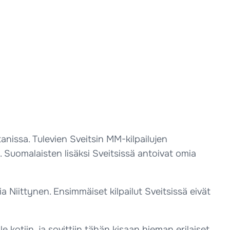
nissa. Tulevien Sveitsin MM-kilpailujen
. Suomalaisten lisäksi Sveitsissä antoivat omia
a Niittynen. Ensimmäiset kilpailut Sveitsissä eivät
 kotiin, ja sovittiin tähän kisaan hieman erilaiset