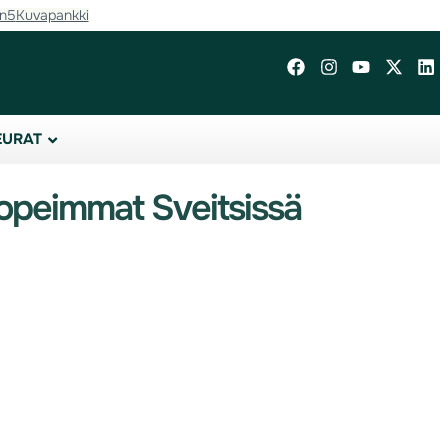
in5
Kuvapankki
EURAT
nopeimmat Sveitsissä