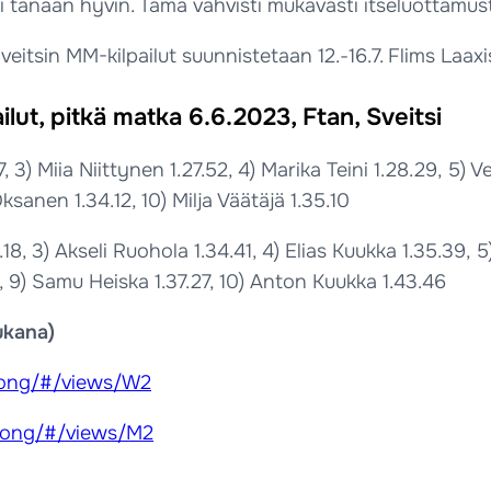
ui tänään hyvin. Tämä vahvisti mukavasti itseluottamus
eitsin MM-kilpailut suunnistetaan 12.-16.7. Flims Laaxi
ut, pitkä matka 6.6.2023, Ftan, Sveitsi
7, 3) Miia Niittynen 1.27.52, 4) Marika Teini 1.28.29, 5) 
sanen 1.34.12, 10) Milja Väätäjä 1.35.10
3.18, 3) Akseli Ruohola 1.34.41, 4) Elias Kuukka 1.35.39
, 9) Samu Heiska 1.37.27, 10) Anton Kuukka 1.43.46
ukana)
-long/#/views/W2
-long/#/views/M2