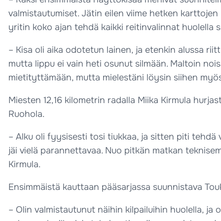
valmistautumiset. Jätin eilen viime hetken karttojen 
yritin koko ajan tehdä kaikki reitinvalinnat huolella 
– Kisa oli aika odotetun lainen, ja etenkin alussa rii
mutta lippu ei vain heti osunut silmään. Maltoin noiss
mietityttämään, mutta mielestäni löysin siihen myös 
Miesten 12,16 kilometrin radalla Miika Kirmula hurja
Ruohola.
– Alku oli fyysisesti tosi tiukkaa, ja sitten piti tehd
jäi vielä parannettavaa. Nuo pitkän matkan teknisemm
Kirmula.
Ensimmäistä kauttaan pääsarjassa suunnistava Touk
– Olin valmistautunut näihin kilpailuihin huolella, j