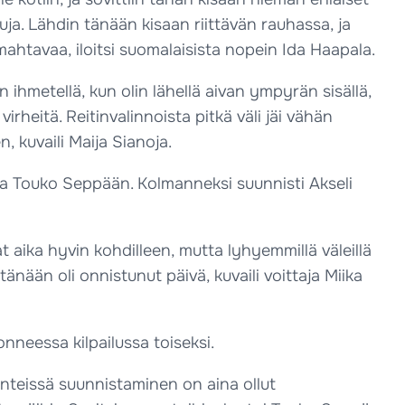
tuja. Lähdin tänään kisaan riittävän rauhassa, ja
i mahtavaa, iloitsi suomalaisista nopein Ida Haapala.
n ihmetellä, kun olin lähellä aivan ympyrän sisällä,
irheitä. Reitinvalinnoista pitkä väli jäi vähän
 kuvaili Maija Sianoja.
olla Touko Seppään. Kolmanneksi suunnisti Akseli
vat aika hyvin kohdilleen, mutta lyhyemmillä väleillä
nään oli onnistunut päivä, kuvaili voittaja Miika
neessa kilpailussa toiseksi.
rinteissä suunnistaminen on aina ollut