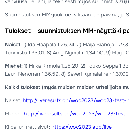
vahvuusalueillani, ja teknisesti myös suunnistus suj
Suunnistuksen MM-joukkue valitaan lähipäivinä, ja Sv
Tulokset – suunnistuksen MM-näyttökilpail
Naiset
: 1) Ida Haapala 1.26.24, 2) Maija Sianoja 1.27.3
Tuomisto 1.33.01, 8) Amy Nymalm 1.34.00, 9) Maiju Ok
Miehet
: 1) Miika Kirmula 1.28.20, 2) Touko Seppä 1.3
Lauri Nenonen 1.36.59, 8) Severi Kymäläinen 1.37.09
Kaikki tulokset (myös muiden maiden urheilijoita m
Naiset:
http://liveresults.ch/woc2023/woc23-test
Miehet:
http://liveresults.ch/woc2023/woc23-test
Kilpailun nettisivut:
https://woc2023.app/live