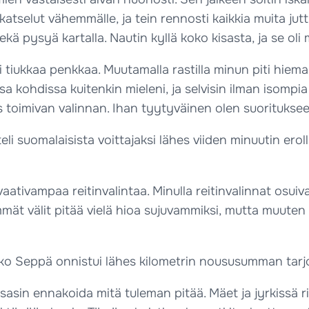
katselut vähemmälle, ja tein rennosti kaikkia muita jut
sekä pysyä kartalla. Nautin kyllä koko kisasta, ja se ol
tti tiukkaa penkkaa. Muutamalla rastilla minun piti hiema
a kohdissa kuitenkin mieleni, ja selvisin ilman isompia v
toimivan valinnan. Ihan tyytyväinen olen suoritukseen,
steli suomalaisista voittajaksi lähes viiden minuutin er
ä vaativampaa reitinvalintaa. Minulla reitinvalinnat osui
ät välit pitää vielä hioa sujuvammiksi, mutta muuten tä
o Seppä onnistui lähes kilometrin noususumman tarjon
a osasin ennakoida mitä tuleman pitää. Mäet ja jyrkissä 