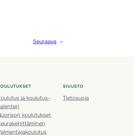
Seuraava
»
KOULUTUKSET
SIVUSTO
oulutus ja koulutus­
Tietosuoja
alenteri
Nuorison koulutukset
Seura­kehittäminen
almentaja­koulutus