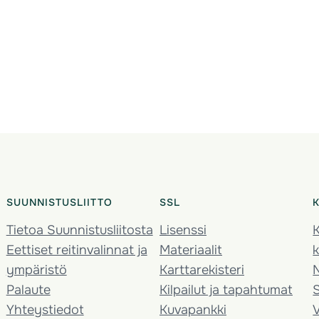
SUUNNISTUSLIITTO
SSL
Tietoa Suunnistusliitosta
Lisenssi
K
Eettiset reitinvalinnat ja
Materiaalit
k
ympäristö
Karttarekisteri
Palaute
Kilpailut ja tapahtumat
Yhteystiedot
Kuvapankki
V