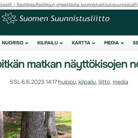
orastit – Rastilippu
Rastilipun ohjeet
Aloita suunnistus
Koulusuunnistus
F
NUORISO
KILPAILU
KARTTA
MEDIA
S
pitkän matkan näyttökisojen 
SSL
·
6.6.2023 14:17
·
huippu
, 
kilpailu
, 
liitto
, 
media