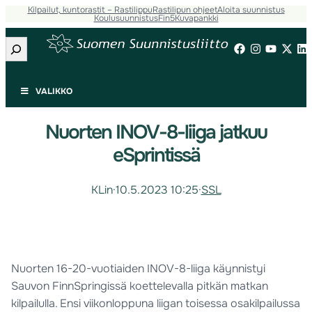
Kilpailut, kuntorastit – Rastilippu
Rastilipun ohjeet
Aloita suunnistus
Koulusuunnistus
Fin5
Kuvapankki
Etsi
VALIKKO
Nuorten INOV-8-liiga jatkuu
eSprintissä
KLin
·
10.5.2023 10:25
·
SSL
Nuorten 16-20-vuotiaiden INOV-8-liiga käynnistyi
Sauvon FinnSpringissä koettelevalla pitkän matkan
kilpailulla. Ensi viikonloppuna liigan toisessa osakilpailussa