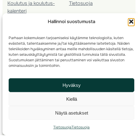
Koulutus ja koulutus­
Tietosuoja
kalenteri
Nuorison koulutukset
Hallinnoi suostumusta
Seura­kehittäminen
Valmentaja­koulutus
Parhaan kokemuksen tarjoamiseksi käytämme teknologioita, kuten
Kartoitus
evästeitä, tallentaaksemme ja/tai käyttääksemme laitetietoja. Näiden
Ratamestari
tekniikoiden hyväksyminen antaa meille mahdollisuuden käsitellä tietoja,
kuten selauskäyttäytymistä tai yksilöllisiä tunnuksia tällä sivustolla.
Suostumuksen jättäminen tai peruuttaminen voi vaikuttaa sivuston
Suomen Suunnistusliitto
© 2025 ·
· Valimotie 10, 00380 Helsinki, Finland
ominaisuuksiin ja toimintoihin.
info(a)suunnistusliitto.fi,
Rastilipun asiat
: rastilippu(a)suunnistusliitto.fi
Hyväksy
Kilpailut ja kuntorastit – Rastilippu
:::
Rastilipun ohjeet
Kiellä
RSS
Näytä asetukset
Etsi
Tietosuoja
Tietosuoja