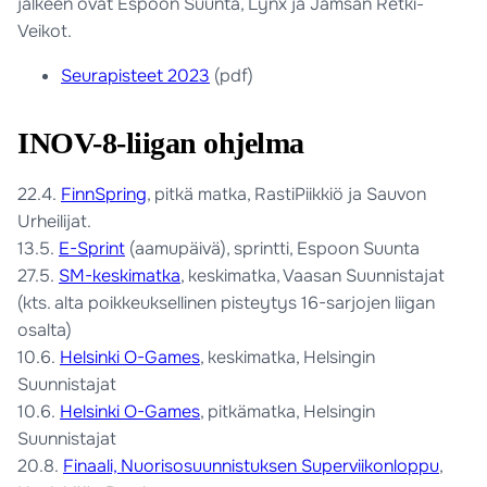
jälkeen ovat Espoon Suunta, Lynx ja Jämsän Retki-
Veikot.
Seurapisteet 2023
(pdf)
INOV-8-liigan ohjelma
22.4.
FinnSpring
, pitkä matka, RastiPiikkiö ja Sauvon
Urheilijat.
13.5.
E-Sprint
(aamupäivä), sprintti, Espoon Suunta
27.5.
SM-keskimatka
, keskimatka, Vaasan Suunnistajat
(kts. alta poikkeuksellinen pisteytys 16-sarjojen liigan
osalta)
10.6.
Helsinki O-Games
, keskimatka, Helsingin
Suunnistajat
10.6.
Helsinki O-Games
, pitkämatka, Helsingin
Suunnistajat
20.8.
Finaali, Nuorisosuunnistuksen Superviikonloppu
,