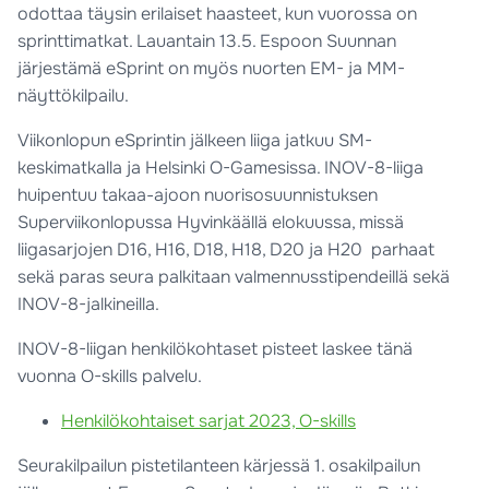
odottaa täysin erilaiset haasteet, kun vuorossa on
sprinttimatkat. Lauantain 13.5. Espoon Suunnan
järjestämä eSprint on myös nuorten EM- ja MM-
näyttökilpailu.
Viikonlopun eSprintin jälkeen liiga jatkuu SM-
keskimatkalla ja Helsinki O-Gamesissa. INOV-8-liiga
huipentuu takaa-ajoon nuorisosuunnistuksen
Superviikonlopussa Hyvinkäällä elokuussa, missä
liigasarjojen D16, H16, D18, H18, D20 ja H20 parhaat
sekä paras seura palkitaan valmennusstipendeillä sekä
INOV-8-jalkineilla.
INOV-8-liigan henkilökohtaset pisteet laskee tänä
vuonna O-skills palvelu.
Henkilökohtaiset sarjat 2023, O-skills
Seurakilpailun pistetilanteen kärjessä 1. osakilpailun