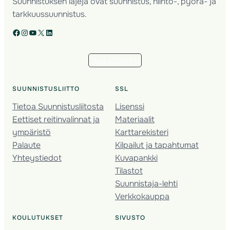
Suunnistuksen lajeja ovat suunnistus, hiihto-, pyörä- ja
tarkkuussuunnistus.
Facebook
Instagram
YouTube
X
LinkedIn
Tilaa uutiskirje
SUUNNISTUSLIITTO
SSL
Tietoa Suunnistusliitosta
Lisenssi
Eettiset reitinvalinnat ja
Materiaalit
ympäristö
Karttarekisteri
Palaute
Kilpailut ja tapahtumat
Yhteystiedot
Kuvapankki
Tilastot
Suunnistaja-lehti
Verkkokauppa
KOULUTUKSET
SIVUSTO