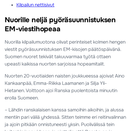
Kilpailun nettisivut
Nuorille neljä pyöräsuunnistuksen
EM-viestihopeaa
Nuorilla kilpailumuotona olivat perinteiset kolmen hengen
viestit pyöräsuunnistuksen EM-kisojen päätöspäivänä.
Suomen nuoret tekivät takuuvarmaa työtä ottaen
upeasti kaikissa nuorten sarjoissa hopeamitalit.
Nuorten 20-vuotiaiden naisten joukkueessa ajoivat Aino
Kankaanpää, Emma-Riikka Laamanen ja Silja Yli-
Hietanen. Voittoon ajoi Ranska puolentoista minuutin
erolla Suomeen.
– Lähdin ranskalaisen kanssa samoihin aikoihin, ja alussa
mentiin pari väliä yhdessä. Sitten teimme eri reitinvalinnan
ja ajoin pitkään onnistuneesti yksin. Puolivälissä tein