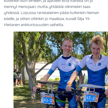
kuitenkin ison virheen, ja ajattelin että Ranska on jo
mennyt menojaan, mutta yhtäkkiä olimmekin taas
yhdessä. Lopussa ranskalainen pääsi kuitenkin hieman
edelle, ja sitten oltiinkin jo maalissa, kuvaili Silja Yli-
Hietanen ankkuriosuuden vaiheita.