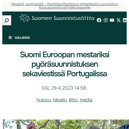
Kilpailut, kuntorastit – Rastilippu
Rastilipun ohjeet
Aloita suunnistus
Koulusuunnistus
Fin5
Kuvapankki
Etsi
VALIKKO
Suomi Euroopan mestariksi
pyöräsuunnistuksen
sekaviestissä Portugalissa
SSL
·
29.4.2023 14:58
·
huippu
, 
kilpailu
, 
liitto
, 
media