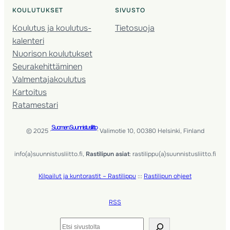
KOULUTUKSET
SIVUSTO
Koulutus ja koulutus­
Tietosuoja
kalenteri
Nuorison koulutukset
Seura­kehittäminen
Valmentaja­koulutus
Kartoitus
Ratamestari
Suomen Suunnistusliitto
© 2025 ·
· Valimotie 10, 00380 Helsinki, Finland
info(a)suunnistusliitto.fi,
Rastilipun asiat
: rastilippu(a)suunnistusliitto.fi
Kilpailut ja kuntorastit – Rastilippu
:::
Rastilipun ohjeet
RSS
Etsi