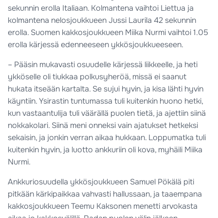
sekunnin erolla Italiaan. Kolmantena vaihtoi Liettua ja
kolmantena nelosjoukkueen Jussi Laurila 42 sekunnin
erolla. Suomen kakkosjoukkueen Miika Nurmi vaihtoi 1.05
erolla kärjessä edenneeseen ykkösjoukkueeseen.
– Pääsin mukavasti osuudelle kärjessä liikkeelle, ja heti
ykköselle oli tiukkaa polkusyheröä, missä ei saanut
hukata itseään kartalta. Se sujui hyvin, ja kisa lähti hyvin
käyntiin. Ysirastin tuntumassa tuli kuitenkin huono hetki,
kun vastaantulija tuli väärällä puolen tietä, ja ajettiin siinä
nokkakolari. Siinä meni onneksi vain ajatukset hetkeksi
sekaisin, ja jonkin verran aikaa hukkaan. Loppumatka tuli
kuitenkin hyvin, ja luotto ankkuriin oli kova, myhäili Miika
Nurmi.
Ankkuriosuudella ykkösjoukkueen Samuel Pökälä piti
pitkään kärkipaikkaa vahvasti hallussaan, ja taaempana
kakkosjoukkueen Teemu Kaksonen menetti arvokasta