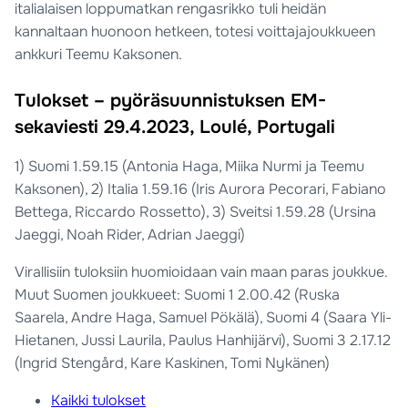
italialaisen loppumatkan rengasrikko tuli heidän
kannaltaan huonoon hetkeen, totesi voittajajoukkueen
ankkuri Teemu Kaksonen.
Tulokset – pyöräsuunnistuksen EM-
sekaviesti 29.4.2023, Loulé, Portugali
1) Suomi 1.59.15 (Antonia Haga, Miika Nurmi ja Teemu
Kaksonen), 2) Italia 1.59.16 (Iris Aurora Pecorari, Fabiano
Bettega, Riccardo Rossetto), 3) Sveitsi 1.59.28 (Ursina
Jaeggi, Noah Rider, Adrian Jaeggi)
Virallisiin tuloksiin huomioidaan vain maan paras joukkue.
Muut Suomen joukkueet: Suomi 1 2.00.42 (Ruska
Saarela, Andre Haga, Samuel Pökälä), Suomi 4 (Saara Yli-
Hietanen, Jussi Laurila, Paulus Hanhijärvi), Suomi 3 2.17.12
(Ingrid Stengård, Kare Kaskinen, Tomi Nykänen)
Kaikki tulokset