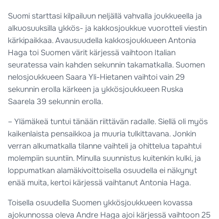
Suomi starttasi kilpailuun neljällä vahvalla joukkueella ja
alkuosuuksilla ykkös- ja kakkosjoukkue vuorotteli viestin
kärkipaikkaa. Avausuudella kakkosjoukkueen Antonia
Haga toi Suomen värit kärjessä vaihtoon Italian
seuratessa vain kahden sekunnin takamatkalla. Suomen
nelosjoukkueen Saara Yli-Hietanen vaihtoi vain 29
sekunnin erolla kärkeen ja ykkösjoukkueen Ruska
Saarela 39 sekunnin erolla.
– Ylämäkeä tuntui tänään riittävän radalle. Siellä oli myös
kaikenlaista pensaikkoa ja muuria tulkittavana. Jonkin
verran alkumatkalla tilanne vaihteli ja ohittelua tapahtui
molempiin suuntiin. Minulla suunnistus kuitenkin kulki, ja
loppumatkan alamäkivoittoisella osuudella ei näkynyt
enää muita, kertoi kärjessä vaihtanut Antonia Haga.
Toisella osuudella Suomen ykkösjoukkueen kovassa
ajokunnossa oleva Andre Haga ajoi kärjessä vaihtoon 25