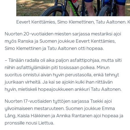
Eevert Kenttämies, Simo Klemettinen, Tatu Aaltonen. K
Nuorten 20-vuotiaiden miesten sarjassa mestariksi ajoi
myös Ranska ja Suomen joukkue Eevert Kenttämies,
Simo Klemettinen ja Tatu Aaltonen otti hopeaa.
– Tänään radalla oli aika paljon asfalttipohjaa, mutta silti
niihin asfalttiylämäkiin piti tosissaan polkea. Minun
suoritus onnistui aivan hyvin perustasolla, enkä tehnyt
juurikaan virheitä. Ja kai se ajokin kulki ihan riittävän
hyvin, mietiskeli hopeajoukkueen ankkuri Tatu Aaltonen.
Nuorten 17-vuotiaiden tyttöjen sarjassa Tsekki ajoi
ylivoimaiseen mestaruuteen. Suomen joukkue Emma
Lång, Kaisla Häkkinen ja Annika Rantanen ajoi hopeaa ja
pronssille nousi Liettua.