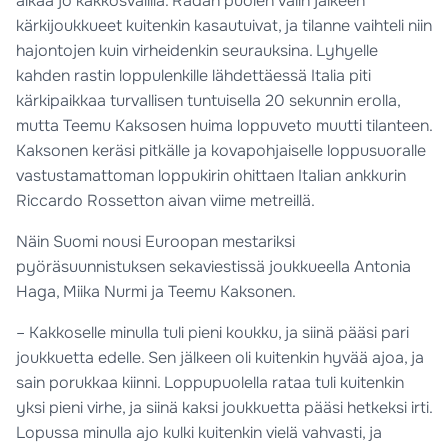
aikaa jo kakkosvälillä. Radan puolen välin jälkeen
kärkijoukkueet kuitenkin kasautuivat, ja tilanne vaihteli niin
hajontojen kuin virheidenkin seurauksina. Lyhyelle
kahden rastin loppulenkille lähdettäessä Italia piti
kärkipaikkaa turvallisen tuntuisella 20 sekunnin erolla,
mutta Teemu Kaksosen huima loppuveto muutti tilanteen.
Kaksonen keräsi pitkälle ja kovapohjaiselle loppusuoralle
vastustamattoman loppukirin ohittaen Italian ankkurin
Riccardo Rossetton aivan viime metreillä.
Näin Suomi nousi Euroopan mestariksi
pyöräsuunnistuksen sekaviestissä joukkueella Antonia
Haga, Miika Nurmi ja Teemu Kaksonen.
– Kakkoselle minulla tuli pieni koukku, ja siinä pääsi pari
joukkuetta edelle. Sen jälkeen oli kuitenkin hyvää ajoa, ja
sain porukkaa kiinni. Loppupuolella rataa tuli kuitenkin
yksi pieni virhe, ja siinä kaksi joukkuetta pääsi hetkeksi irti.
Lopussa minulla ajo kulki kuitenkin vielä vahvasti, ja