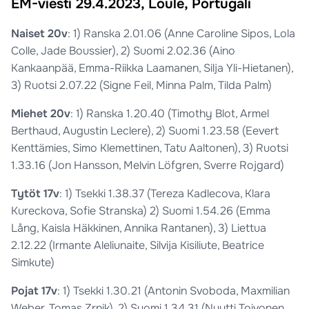
EM-viesti 29.4.2023, Loulé, Portugali
Naiset 20v
: 1) Ranska 2.01.06 (Anne Caroline Sipos, Lola
Colle, Jade Boussier), 2) Suomi 2.02.36 (Aino
Kankaanpää, Emma-Riikka Laamanen, Silja Yli-Hietanen),
3) Ruotsi 2.07.22 (Signe Feil, Minna Palm, Tilda Palm)
Miehet 20v
: 1) Ranska 1.20.40 (Timothy Blot, Armel
Berthaud, Augustin Leclere), 2) Suomi 1.23.58 (Eevert
Kenttämies, Simo Klemettinen, Tatu Aaltonen), 3) Ruotsi
1.33.16 (Jon Hansson, Melvin Löfgren, Sverre Rojgard)
Tytöt 17v
: 1) Tsekki 1.38.37 (Tereza Kadlecova, Klara
Kureckova, Sofie Stranska) 2) Suomi 1.54.26 (Emma
Lång, Kaisla Häkkinen, Annika Rantanen), 3) Liettua
2.12.22 (Irmante Aleliunaite, Silvija Kisiliute, Beatrice
Simkute)
Pojat 17v
: 1) Tsekki 1.30.21 (Antonin Svoboda, Maxmilian
Weber, Tomas Zrnik), 2) Suomi 1.34.31 (Nuutti Toivonen,