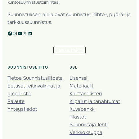
kuntosuunnistustoimintaa.
Suunnistuksen lajeja ovat suunnistus, hiihto-, pyörä- ja
tarkkuussuunnistus.
Facebook
Instagram
YouTube
X
LinkedIn
Tilaa uutiskirje
SUUNNISTUSLIITTO
SSL
Tietoa Suunnistusliitosta
Lisenssi
Eettiset reitinvalinnat ja
Materiaalit
ympäristö
Karttarekisteri
Palaute
Kilpailut ja tapahtumat
Yhteystiedot
Kuvapankki
Tilastot
Suunnistaja-lehti
Verkkokauppa