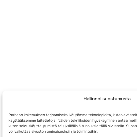
Hallinnoi suostumusta
Parhaan kokemuksen tarjoamiseksi käytämme teknologioita, kuten evästeit
käyttääksemme laitetietoja. Näiden tekniikoiden hyväksyminen antaa meille
kuten selauskäyttäytymistä tai yksilöllisiä tunnuksia tällä sivustolla. Su
voi vaikuttaa sivuston ominaisuuksiin ja toimintoihin.