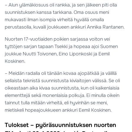
– Alun ylämäkiosuus oli rankka, ja sen jälkeen piti olla
suunnistuksen kanssa tarkkana. Oma osuus meni
mukavasti ilman isompia virheitä hyvällä omalla
perustasolla, kuvaili joukkueen ankkuri Annika Rantanen.
Nuorten 17-vuotiaiden poikien sarjassa voiton vei
tyttöjen sarjan tapaan Tsekki ja hopeaa ajoi Suomen
joukkue Nuutti Toivonen, Eino Liponkoski ja Eemil
Koskinen.
– Meidän radalla oli tänään kovaa ajopätkää ja välillä
sellaista teknistä suunnistusta kiviaitojen välissä. Se oli
oikeastaan aika kivaa suunnistusta, kun oli kaikenlaisia
elementtejä sekä monenlaisia polkuja. Ei minulla oikein
tainnut tulla mitään virheitä, eli hyvinhän se meni,
mietiskeli hopeajoukkueen ankkuri Eemil Koskinen.
Tulokset – pyöräsuunnistuksen nuorten