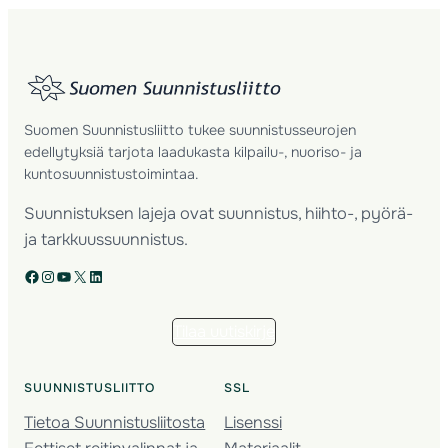
Suomen Suunnistusliitto tukee suunnistusseurojen
edellytyksiä tarjota laadukasta kilpailu-, nuoriso- ja
kuntosuunnistustoimintaa.
Suunnistuksen lajeja ovat suunnistus, hiihto-, pyörä-
ja tarkkuussuunnistus.
Facebook
Instagram
YouTube
X
LinkedIn
Tilaa uutiskirje
SUUNNISTUSLIITTO
SSL
Tietoa Suunnistusliitosta
Lisenssi