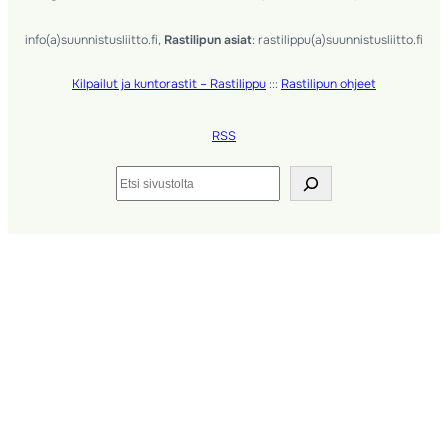
info(a)suunnistusliitto.fi,
Rastilipun asiat
: rastilippu(a)suunnistusliitto.fi
Kilpailut ja kuntorastit – Rastilippu
:::
Rastilipun ohjeet
RSS
Etsi