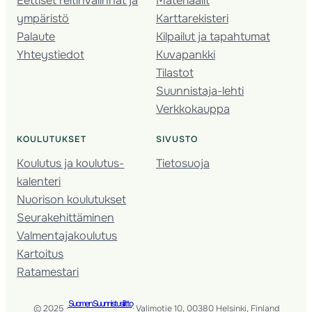
Eettiset reitinvalinnat ja
Materiaalit
ympäristö
Karttarekisteri
Palaute
Kilpailut ja tapahtumat
Yhteystiedot
Kuvapankki
Tilastot
Suunnistaja-lehti
Verkkokauppa
KOULUTUKSET
SIVUSTO
Koulutus ja koulutus­
Tietosuoja
kalenteri
Nuorison koulutukset
Seura­kehittäminen
Valmentaja­koulutus
Kartoitus
Ratamestari
Suomen Suunnistusliitto
© 2025 ·
· Valimotie 10, 00380 Helsinki, Finland