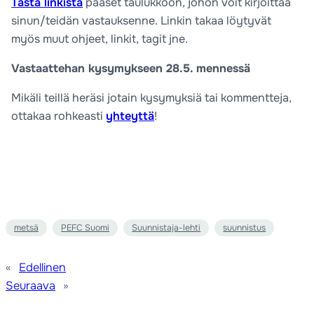
Tästä linkistä
pääset taulukkoon, johon voit kirjoittaa
sinun/teidän vastauksenne. Linkin takaa löytyvät
myös muut ohjeet, linkit, tagit jne.
Vastaattehan kysymykseen 28.5. mennessä
Mikäli teillä heräsi jotain kysymyksiä tai kommentteja,
ottakaa rohkeasti
yhteyttä
!
metsä
PEFC Suomi
Suunnistaja-lehti
suunnistus
«
Edellinen
Seuraava
»