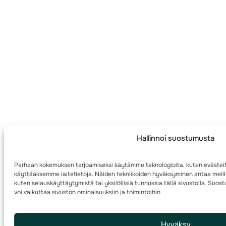
Hallinnoi suostumusta
Parhaan kokemuksen tarjoamiseksi käytämme teknologioita, kuten evästeit
käyttääksemme laitetietoja. Näiden tekniikoiden hyväksyminen antaa meille
kuten selauskäyttäytymistä tai yksilöllisiä tunnuksia tällä sivustolla. Su
voi vaikuttaa sivuston ominaisuuksiin ja toimintoihin.
Hyväksy