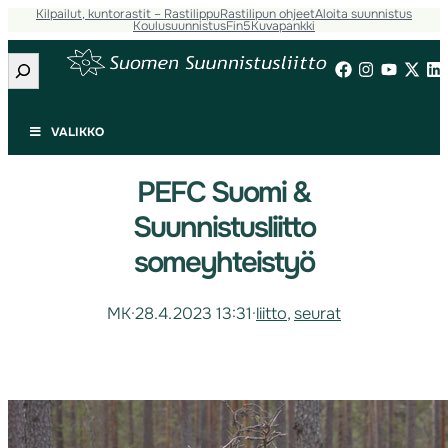
Kilpailut, kuntorastit – Rastilippu
Rastilipun ohjeet
Aloita suunnistus
Koulusuunnistus
Fin5
Kuvapankki
Etsi
VALIKKO
PEFC Suomi &
Suunnistusliitto
someyhteistyö
MK
·
28.4.2023 13:31
·
liitto
, 
seurat