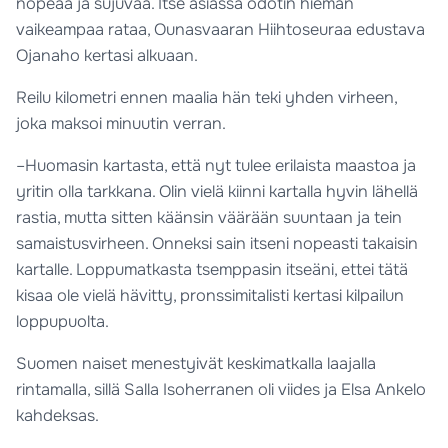
nopeaa ja sujuvaa. Itse asiassa odotin hieman
vaikeampaa rataa, Ounasvaaran Hiihtoseuraa edustava
Ojanaho kertasi alkuaan.
Reilu kilometri ennen maalia hän teki yhden virheen,
joka maksoi minuutin verran.
–Huomasin kartasta, että nyt tulee erilaista maastoa ja
yritin olla tarkkana. Olin vielä kiinni kartalla hyvin lähellä
rastia, mutta sitten käänsin väärään suuntaan ja tein
samaistusvirheen. Onneksi sain itseni nopeasti takaisin
kartalle. Loppumatkasta tsemppasin itseäni, ettei tätä
kisaa ole vielä hävitty, pronssimitalisti kertasi kilpailun
loppupuolta.
Suomen naiset menestyivät keskimatkalla laajalla
rintamalla, sillä Salla Isoherranen oli viides ja Elsa Ankelo
kahdeksas.