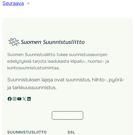
Seuraava
»
Suomen Suunnistusliitto tukee suunnistusseurojen
edellytyksiä tarjota laadukasta kilpailu-, nuoriso- ja
kuntosuunnistustoimintaa.
Suunnistuksen lajeja ovat suunnistus, hiihto-, pyörä-
ja tarkkuussuunnistus.
Facebook
Instagram
YouTube
X
LinkedIn
Tilaa uutiskirje
SUUNNISTUSLIITTO
SSL