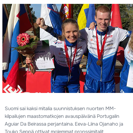
Suomi sai kaksi mitalia suunnistuksen nuorten MM-
kilpailujen maastomatkojen avauspäivänä Portugalin
Aguiar Da Beirassa perjantaina. Eeva-Liina Ojanaho ja
Touko Seppä ottivat molemmat pronssimitalit