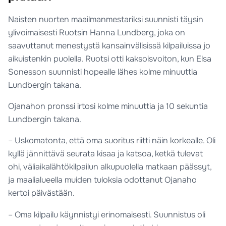
Naisten nuorten maailmanmestariksi suunnisti täysin
ylivoimaisesti Ruotsin Hanna Lundberg, joka on
saavuttanut menestystä kansainvälisissä kilpailuissa jo
aikuistenkin puolella. Ruotsi otti kaksoisvoiton, kun Elsa
Sonesson suunnisti hopealle lähes kolme minuuttia
Lundbergin takana.
Ojanahon pronssi irtosi kolme minuuttia ja 10 sekuntia
Lundbergin takana.
– Uskomatonta, että oma suoritus riitti näin korkealle. Oli
kyllä jännittävä seurata kisaa ja katsoa, ketkä tulevat
ohi, väliaikalähtökilpailun alkupuolella matkaan päässyt,
ja maalialueella muiden tuloksia odottanut Ojanaho
kertoi päivästään.
– Oma kilpailu käynnistyi erinomaisesti. Suunnistus oli