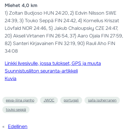
Miehet 4,0 km
1) Zoltan Budjoso HUN 24:20, 2) Edvin Nilsson SWE
24:39, 3) Touko Seppä FIN 24:42, 4) Kornelius Kriszat
Lövfald NOR 24:46, 5) Jakub Chaloupsky CZE 24:47,
20) Akseli Virtanen FIN 26:54, 37) Aaro Ojala FIN 27:59,
82) Santeri Kirjavainen FIN 32:19, 90) Rauli Aho FIN
34:08
Linkki livesivulle, jossa tulokset, GPS ja muuta
Suunnistusliiton seuranta-artikkeli
Kuvia
eeva-liina ojanho
JWOC
portugali
salla isoherranen
touko seppä
«
Edellinen