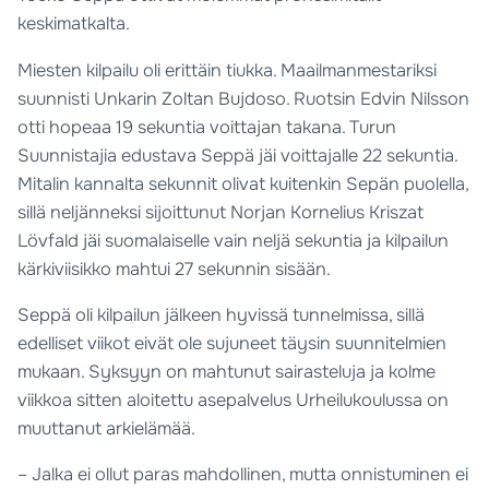
keskimatkalta.
Miesten kilpailu oli erittäin tiukka. Maailmanmestariksi
suunnisti Unkarin Zoltan Bujdoso. Ruotsin Edvin Nilsson
otti hopeaa 19 sekuntia voittajan takana. Turun
Suunnistajia edustava Seppä jäi voittajalle 22 sekuntia.
Mitalin kannalta sekunnit olivat kuitenkin Sepän puolella,
sillä neljänneksi sijoittunut Norjan Kornelius Kriszat
Lövfald jäi suomalaiselle vain neljä sekuntia ja kilpailun
kärkiviisikko mahtui 27 sekunnin sisään.
Seppä oli kilpailun jälkeen hyvissä tunnelmissa, sillä
edelliset viikot eivät ole sujuneet täysin suunnitelmien
mukaan. Syksyyn on mahtunut sairasteluja ja kolme
viikkoa sitten aloitettu asepalvelus Urheilukoulussa on
muuttanut arkielämää.
– Jalka ei ollut paras mahdollinen, mutta onnistuminen ei