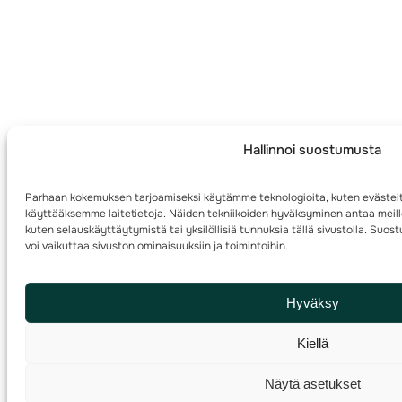
Hallinnoi suostumusta
Parhaan kokemuksen tarjoamiseksi käytämme teknologioita, kuten evästeit
käyttääksemme laitetietoja. Näiden tekniikoiden hyväksyminen antaa meille
kuten selauskäyttäytymistä tai yksilöllisiä tunnuksia tällä sivustolla. Su
voi vaikuttaa sivuston ominaisuuksiin ja toimintoihin.
Hyväksy
Kiellä
Näytä asetukset