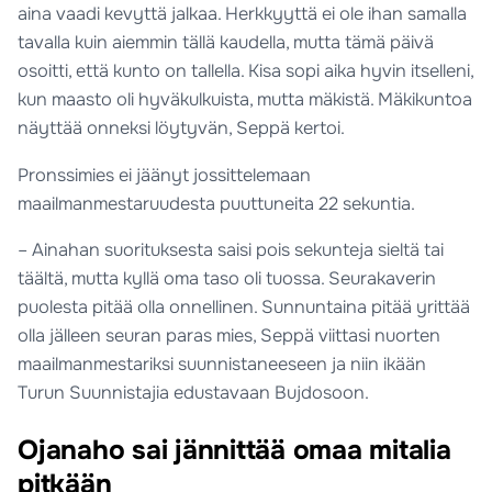
aina vaadi kevyttä jalkaa. Herkkyyttä ei ole ihan samalla
tavalla kuin aiemmin tällä kaudella, mutta tämä päivä
osoitti, että kunto on tallella. Kisa sopi aika hyvin itselleni,
kun maasto oli hyväkulkuista, mutta mäkistä. Mäkikuntoa
näyttää onneksi löytyvän, Seppä kertoi.
Pronssimies ei jäänyt jossittelemaan
maailmanmestaruudesta puuttuneita 22 sekuntia.
– Ainahan suorituksesta saisi pois sekunteja sieltä tai
täältä, mutta kyllä oma taso oli tuossa. Seurakaverin
puolesta pitää olla onnellinen. Sunnuntaina pitää yrittää
olla jälleen seuran paras mies, Seppä viittasi nuorten
maailmanmestariksi suunnistaneeseen ja niin ikään
Turun Suunnistajia edustavaan Bujdosoon.
Ojanaho sai jännittää omaa mitalia
pitkään