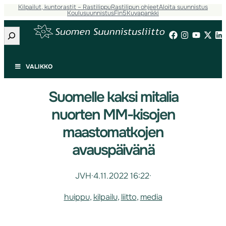
Kilpailut, kuntorastit – Rastilippu
Rastilipun ohjeet
Aloita suunnistus
Koulusuunnistus
Fin5
Kuvapankki
Etsi
VALIKKO
Suomelle kaksi mitalia
nuorten MM-kisojen
maastomatkojen
avauspäivänä
JVH
·
4.11.2022 16:22
·
huippu
, 
kilpailu
, 
liitto
, 
media