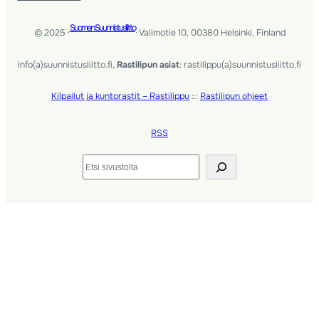
Suomen Suunnistusliitto
© 2025 ·
· Valimotie 10, 00380 Helsinki, Finland
info(a)suunnistusliitto.fi,
Rastilipun asiat
: rastilippu(a)suunnistusliitto.fi
Kilpailut ja kuntorastit – Rastilippu
:::
Rastilipun ohjeet
RSS
Etsi