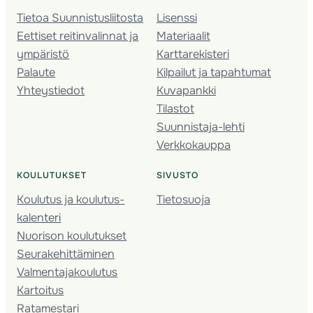
Tietoa Suunnistusliitosta
Lisenssi
Eettiset reitinvalinnat ja
Materiaalit
ympäristö
Karttarekisteri
Palaute
Kilpailut ja tapahtumat
Yhteystiedot
Kuvapankki
Tilastot
Suunnistaja-lehti
Verkkokauppa
KOULUTUKSET
SIVUSTO
Koulutus ja koulutus­
Tietosuoja
kalenteri
Nuorison koulutukset
Seura­kehittäminen
Valmentaja­koulutus
Kartoitus
Ratamestari